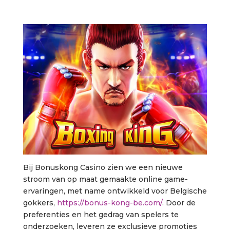
Bij Bonuskong Casino zien we een nieuwe
stroom van op maat gemaakte online game-
ervaringen, met name ontwikkeld voor Belgische
gokkers,
https://bonus-kong-be.com/
. Door de
preferenties en het gedrag van spelers te
onderzoeken, leveren ze exclusieve promoties