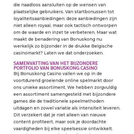
die naadloos aansluiten op de wensen van
plaatselijke gebruikers. Van startbonussen tot
loyaliteitsaanbiedingen: deze aanbiedingen zijn
niet alleen royaal, maar ook tactisch ontworpen
om de waarde en inzet te verbeteren. Maar wat
maakt de benadering van Bonuskong nu
werkelijk zo bijzonder in de drukke Belgische
casinomarkt? Laten we dat onderzoeken.
SAMENVATTING VAN HET BIJZONDERE
PORTFOLIO VAN BONUSKONG CASINO
Bij Bonuskong Casino vallen we op in de
voortdurend groeiende online spelmarkt door
ons unieke assortiment. We hebben zorgvuldig
een assortiment samengesteld met bijzondere
games die de traditionele speelmethoden
uitdagen en zowel variatie als intensiteit leveren.
Dit verzekert dat je niet alleen van nieuwe
content profiteert, maar ook je doordachte
vaardigheden bij elke speelsessie ontwikkelt.