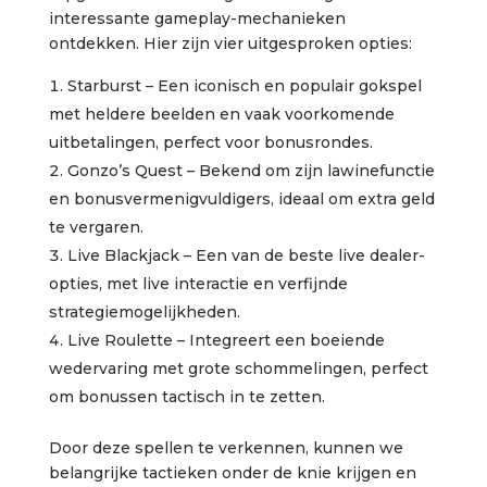
interessante gameplay-mechanieken
ontdekken. Hier zijn vier uitgesproken opties:
Starburst – Een iconisch en populair gokspel
met heldere beelden en vaak voorkomende
uitbetalingen, perfect voor bonusrondes.
Gonzo’s Quest – Bekend om zijn lawinefunctie
en bonusvermenigvuldigers, ideaal om extra geld
te vergaren.
Live Blackjack – Een van de beste live dealer-
opties, met live interactie en verfijnde
strategiemogelijkheden.
Live Roulette – Integreert een boeiende
wedervaring met grote schommelingen, perfect
om bonussen tactisch in te zetten.
Door deze spellen te verkennen, kunnen we
belangrijke tactieken onder de knie krijgen en