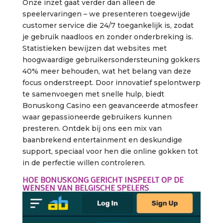
Onze inzet gaat verder dan alleen de
speelervaringen – we presenteren toegewijde
customer service die 24/7 toegankelijk is, zodat
je gebruik naadloos en zonder onderbreking is.
Statistieken bewijzen dat websites met
hoogwaardige gebruikersondersteuning gokkers
40% meer behouden, wat het belang van deze
focus onderstreept. Door innovatief spelontwerp
te samenvoegen met snelle hulp, biedt
Bonuskong Casino een geavanceerde atmosfeer
waar gepassioneerde gebruikers kunnen
presteren. Ontdek bij ons een mix van
baanbrekend entertainment en deskundige
support, speciaal voor hen die online gokken tot
in de perfectie willen controleren.
HOE BONUSKONG GERICHT INSPEELT OP DE
WENSEN VAN BELGISCHE SPELERS