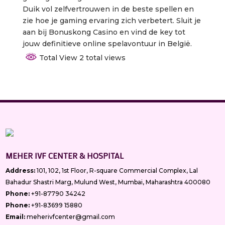
Duik vol zelfvertrouwen in de beste spellen en
zie hoe je gaming ervaring zich verbetert. Sluit je
aan bij Bonuskong Casino en vind de key tot
jouw definitieve online spelavontuur in België.
Total View 2 total views
MEHER IVF CENTER & HOSPITAL
Address:
101, 102, 1st Floor, R-square Commercial Complex, Lal
Bahadur Shastri Marg, Mulund West, Mumbai, Maharashtra 400080
Phone:
+91-87790 34242
Phone:
+91-83699 15880
Email:
meherivfcenter@gmail.com