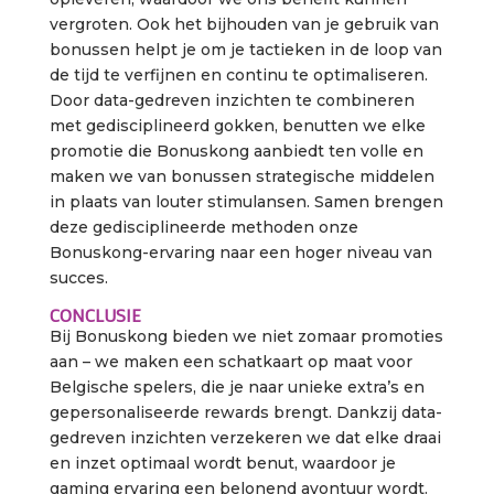
vergroten. Ook het bijhouden van je gebruik van
bonussen helpt je om je tactieken in de loop van
de tijd te verfijnen en continu te optimaliseren.
Door data-gedreven inzichten te combineren
met gedisciplineerd gokken, benutten we elke
promotie die Bonuskong aanbiedt ten volle en
maken we van bonussen strategische middelen
in plaats van louter stimulansen. Samen brengen
deze gedisciplineerde methoden onze
Bonuskong-ervaring naar een hoger niveau van
succes.
CONCLUSIE
Bij Bonuskong bieden we niet zomaar promoties
aan – we maken een schatkaart op maat voor
Belgische spelers, die je naar unieke extra’s en
gepersonaliseerde rewards brengt. Dankzij data-
gedreven inzichten verzekeren we dat elke draai
en inzet optimaal wordt benut, waardoor je
gaming ervaring een belonend avontuur wordt.