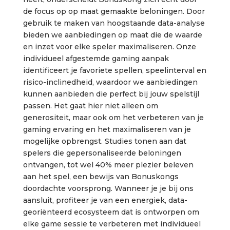
de focus op op maat gemaakte beloningen. Door
gebruik te maken van hoogstaande data-analyse
bieden we aanbiedingen op maat die de waarde
en inzet voor elke speler maximaliseren. Onze
individueel afgestemde gaming aanpak
identificeert je favoriete spellen, speelinterval en
risico-inclinedheid, waardoor we aanbiedingen
kunnen aanbieden die perfect bij jouw spelstijl
passen. Het gaat hier niet alleen om
generositeit, maar ook om het verbeteren van je
gaming ervaring en het maximaliseren van je
mogelijke opbrengst. Studies tonen aan dat
spelers die gepersonaliseerde beloningen
ontvangen, tot wel 40% meer plezier beleven
aan het spel, een bewijs van Bonuskongs
doordachte voorsprong. Wanneer je je bij ons
aansluit, profiteer je van een energiek, data-
georiënteerd ecosysteem dat is ontworpen om
elke game sessie te verbeteren met individueel