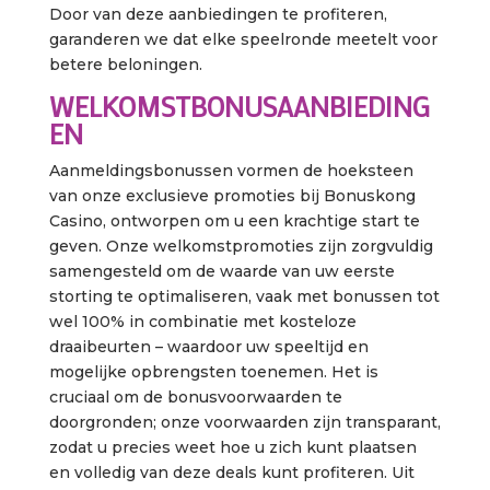
Door van deze aanbiedingen te profiteren,
garanderen we dat elke speelronde meetelt voor
betere beloningen.
WELKOMSTBONUSAANBIEDING
EN
Aanmeldingsbonussen vormen de hoeksteen
van onze exclusieve promoties bij Bonuskong
Casino, ontworpen om u een krachtige start te
geven. Onze welkomstpromoties zijn zorgvuldig
samengesteld om de waarde van uw eerste
storting te optimaliseren, vaak met bonussen tot
wel 100% in combinatie met kosteloze
draaibeurten – waardoor uw speeltijd en
mogelijke opbrengsten toenemen. Het is
cruciaal om de bonusvoorwaarden te
doorgronden; onze voorwaarden zijn transparant,
zodat u precies weet hoe u zich kunt plaatsen
en volledig van deze deals kunt profiteren. Uit