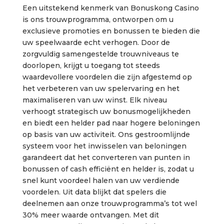
Een uitstekend kenmerk van Bonuskong Casino
is ons trouwprogramma, ontworpen om u
exclusieve promoties en bonussen te bieden die
uw speelwaarde echt verhogen. Door de
zorgvuldig samengestelde trouwniveaus te
doorlopen, krijgt u toegang tot steeds
waardevollere voordelen die zijn afgestemd op
het verbeteren van uw spelervaring en het
maximaliseren van uw winst. Elk niveau
verhoogt strategisch uw bonusmogelijkheden
en biedt een helder pad naar hogere beloningen
op basis van uw activiteit. Ons gestroomlijnde
systeem voor het inwisselen van beloningen
garandeert dat het converteren van punten in
bonussen of cash efficiënt en helder is, zodat u
snel kunt voordeel halen van uw verdiende
voordelen. Uit data blijkt dat spelers die
deelnemen aan onze trouwprogramma’s tot wel
30% meer waarde ontvangen. Met dit