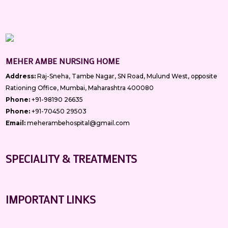
MEHER AMBE NURSING HOME
Address:
Raj-Sneha, Tambe Nagar, SN Road, Mulund West, opposite
Rationing Office, Mumbai, Maharashtra 400080
Phone:
+91-98190 26635
Phone:
+91-70450 29503
Email:
meherambehospital@gmail.com
SPECIALITY & TREATMENTS
IMPORTANT LINKS