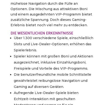
mühelose Navigation durch die Fülle an
Optionen. Die Mischung aus attraktiven Boni
und einem ausgedehnten VIP-Programm bietet
zusätzliche Spannung. Doch dieses Gaming-
Erlebnis bietet noch viel mehr zu entdecken.
DIE WESENTLICHEN ERKENNTNISSE
Über 1.300 verschiedene Spiele, einschließlich
Slots und Live-Dealer-Optionen, erhöhen das
Spielerlebnis.
Spieler können mit großen Boni und Aktionen
ausgezeichnet, inklusive Einzahlungsboni,
Freispiele und Vorteile des VIP-Programms.
Die benutzerfreundliche mobile Schnittstelle
gewährleistet reibungslose Navigation und
Gaming auf diversen Geräten.
Aufregende Live-Dealer-Spiele bieten
Echtzeit-Interaktion mit geschulten
Moderatoren und sorgen so für ein