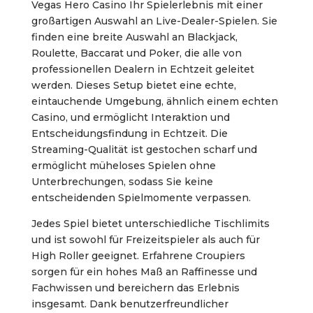
Vegas Hero Casino Ihr Spielerlebnis mit einer
großartigen Auswahl an Live-Dealer-Spielen. Sie
finden eine breite Auswahl an Blackjack,
Roulette, Baccarat und Poker, die alle von
professionellen Dealern in Echtzeit geleitet
werden. Dieses Setup bietet eine echte,
eintauchende Umgebung, ähnlich einem echten
Casino, und ermöglicht Interaktion und
Entscheidungsfindung in Echtzeit. Die
Streaming-Qualität ist gestochen scharf und
ermöglicht müheloses Spielen ohne
Unterbrechungen, sodass Sie keine
entscheidenden Spielmomente verpassen.
Jedes Spiel bietet unterschiedliche Tischlimits
und ist sowohl für Freizeitspieler als auch für
High Roller geeignet. Erfahrene Croupiers
sorgen für ein hohes Maß an Raffinesse und
Fachwissen und bereichern das Erlebnis
insgesamt. Dank benutzerfreundlicher