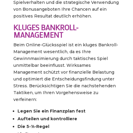
Spielverhalten und die strategische Verwendung
von Bonusangeboten Ihre Chancen auf ein
positives Resultat deutlich erhöhen.
KLUGES BANKROLL-
MANAGEMENT
Beim Online-Glücksspiel ist ein kluges Bankroll-
Management wesentlich, da es Ihre
Gewinnmaximierung durch taktisches Spiel
unmittelbar beeinflusst. Wirksames
Management schützt vor finanzielle Belastung
und optimiert die Entscheidungsfindung unter
Stress. Berücksichtigen Sie die nachstehenden
Taktiken, um Ihren Vorgehensweise zu
verfeinern:
Legen Sie ein Finanzplan fest
Aufteilen und kontrolliere
Die 5-%-Regel