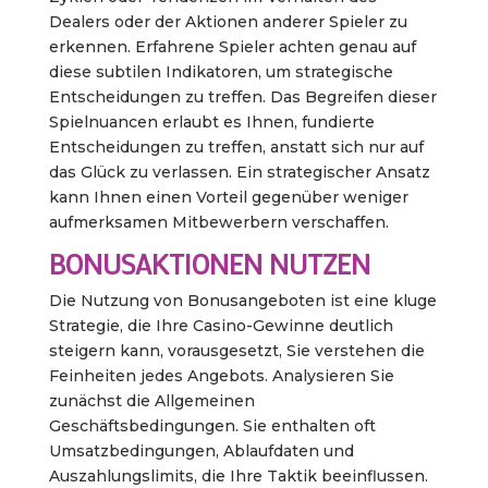
Dealers oder der Aktionen anderer Spieler zu
erkennen. Erfahrene Spieler achten genau auf
diese subtilen Indikatoren, um strategische
Entscheidungen zu treffen. Das Begreifen dieser
Spielnuancen erlaubt es Ihnen, fundierte
Entscheidungen zu treffen, anstatt sich nur auf
das Glück zu verlassen. Ein strategischer Ansatz
kann Ihnen einen Vorteil gegenüber weniger
aufmerksamen Mitbewerbern verschaffen.
BONUSAKTIONEN NUTZEN
Die Nutzung von Bonusangeboten ist eine kluge
Strategie, die Ihre Casino-Gewinne deutlich
steigern kann, vorausgesetzt, Sie verstehen die
Feinheiten jedes Angebots. Analysieren Sie
zunächst die Allgemeinen
Geschäftsbedingungen. Sie enthalten oft
Umsatzbedingungen, Ablaufdaten und
Auszahlungslimits, die Ihre Taktik beeinflussen.