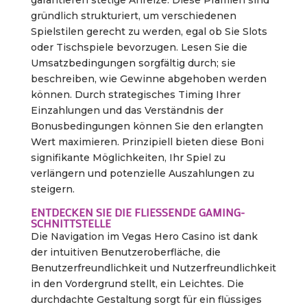
gründlich strukturiert, um verschiedenen
Spielstilen gerecht zu werden, egal ob Sie Slots
oder Tischspiele bevorzugen. Lesen Sie die
Umsatzbedingungen sorgfältig durch; sie
beschreiben, wie Gewinne abgehoben werden
können. Durch strategisches Timing Ihrer
Einzahlungen und das Verständnis der
Bonusbedingungen können Sie den erlangten
Wert maximieren. Prinzipiell bieten diese Boni
signifikante Möglichkeiten, Ihr Spiel zu
verlängern und potenzielle Auszahlungen zu
steigern.
ENTDECKEN SIE DIE FLIESSENDE GAMING-S
CHNITTSTELLE
Die Navigation im Vegas Hero Casino ist dank
der intuitiven Benutzeroberfläche, die
Benutzerfreundlichkeit und Nutzerfreundlichkeit
in den Vordergrund stellt, ein Leichtes. Die
durchdachte Gestaltung sorgt für ein flüssiges