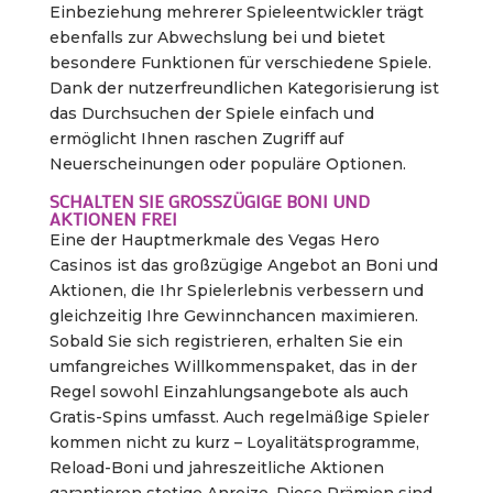
Einbeziehung mehrerer Spieleentwickler trägt
ebenfalls zur Abwechslung bei und bietet
besondere Funktionen für verschiedene Spiele.
Dank der nutzerfreundlichen Kategorisierung ist
das Durchsuchen der Spiele einfach und
ermöglicht Ihnen raschen Zugriff auf
Neuerscheinungen oder populäre Optionen.
SCHALTEN SIE GROSSZÜGIGE BONI UND A
KTIONEN FREI
Eine der Hauptmerkmale des Vegas Hero
Casinos ist das großzügige Angebot an Boni und
Aktionen, die Ihr Spielerlebnis verbessern und
gleichzeitig Ihre Gewinnchancen maximieren.
Sobald Sie sich registrieren, erhalten Sie ein
umfangreiches Willkommenspaket, das in der
Regel sowohl Einzahlungsangebote als auch
Gratis-Spins umfasst. Auch regelmäßige Spieler
kommen nicht zu kurz – Loyalitätsprogramme,
Reload-Boni und jahreszeitliche Aktionen
garantieren stetige Anreize. Diese Prämien sind