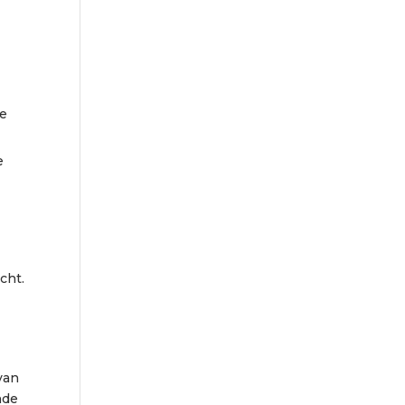
de
e
cht.
van
nde