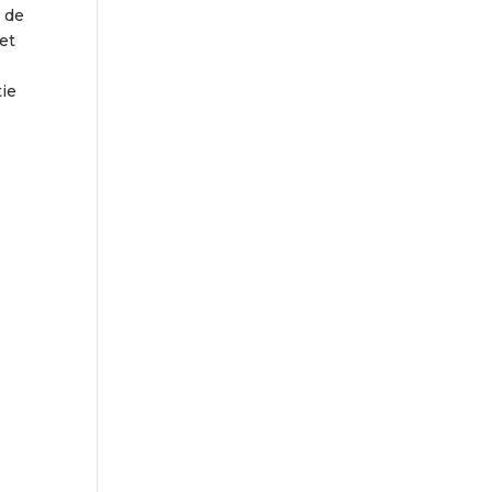
 de
et
tie