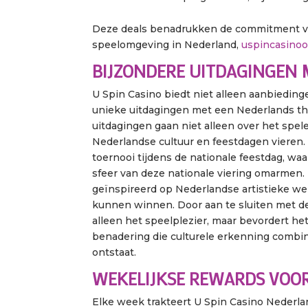
Deze deals benadrukken de commitment va
speelomgeving in Nederland,
uspincasinoo
BIJZONDERE UITDAGINGEN
U Spin Casino biedt niet alleen aanbiedin
unieke uitdagingen met een Nederlands th
uitdagingen gaan niet alleen over het spel
Nederlandse cultuur en feestdagen vieren
toernooi tijdens de nationale feestdag, waar
sfeer van deze nationale viering omarmen.
geïnspireerd op Nederlandse artistieke w
kunnen winnen. Door aan te sluiten met dez
alleen het speelplezier, maar bevordert he
benadering die culturele erkenning combi
ontstaat.
WEKELIJKSE REWARDS VOO
Elke week trakteert U Spin Casino Nederla