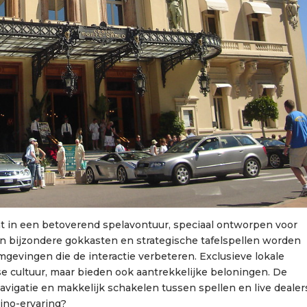
t in een betoverend spelavontuur, speciaal ontworpen voor
an bijzondere gokkasten en strategische tafelspellen worden
mgevingen die de interactie verbeteren. Exclusieve lokale
se cultuur, maar bieden ook aantrekkelijke beloningen. De
navigatie en makkelijk schakelen tussen spellen en live dealer
ino-ervaring?