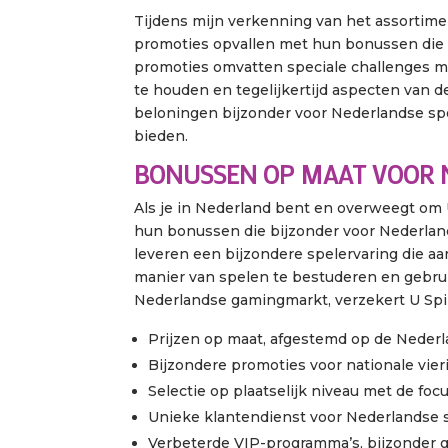
Tijdens mijn verkenning van het assortime
promoties opvallen met hun bonussen die s
promoties omvatten speciale challenges 
te houden en tegelijkertijd aspecten van d
beloningen bijzonder voor Nederlandse spe
bieden.
BONUSSEN OP MAAT VOOR
Als je in Nederland bent en overweegt om U
hun bonussen die bijzonder voor Nederlan
leveren een bijzondere spelervaring die aa
manier van spelen te bestuderen en gebrui
Nederlandse gamingmarkt, verzekert U Spin
Prijzen op maat, afgestemd op de Neder
Bijzondere promoties voor nationale vie
Selectie op plaatselijk niveau met de foc
Unieke klantendienst voor Nederlandse 
Verbeterde VIP-programma’s, bijzonder ge