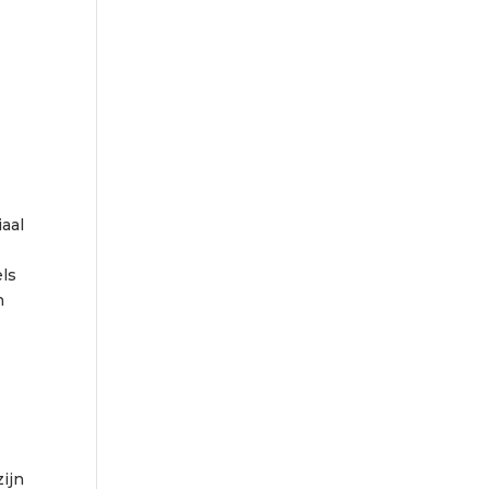
aal
els
n
zijn