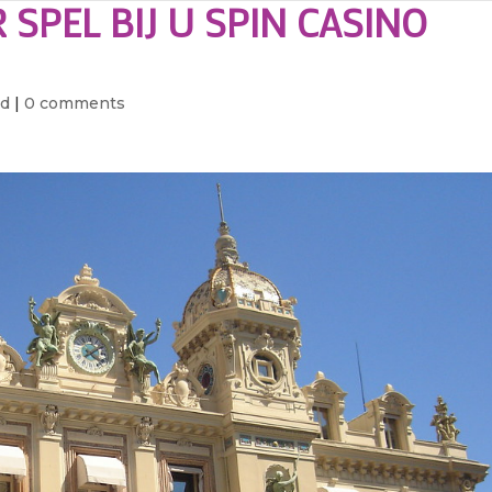
 SPEL BIJ U SPIN CASINO
ed
|
0 comments