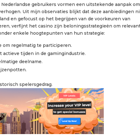
r Nederlandse gebruikers vormen een uitstekende aanpak om
verhogen. Uit mijn observaties blijkt dat deze aanbiedingen ni
gepland en gefocust op het begrijpen van de voorkeuren van
en, verfijnt het casino zijn beloningsstrategieën om relevan
onder enkele hoogtepunten van hun strategie:
om regelmatig te participeren.
 actieve tijden in de gamingindustrie.
elmatige deelname.
ijzenpotten.
storisch spelersgedrag.