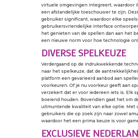
virtuele omgevingen integreert, waardoor ik
een afstandelijke toeschouwer te zijn. Dez
gebruiker significant, waardoor elke speels
gebruikersvriendelijke interface ontworpen
het genieten van de spellen dan aan het b
een nieuwe norm voor hoe technologie onl
DIVERSE SPELKEUZE
Verdergaand op de indrukwekkende technol
naar het spelkeuze, dat de aantrekkelijkhe
platform een gevarieerd aanbod aan spellen
voorkeuren. Of je nu voorkeur geeft aan sp
verzekert dat er voor iedereen iets is. Elk
boeiend houden. Bovendien gaat het om de 
uitmuntende kwaliteit van elke optie. Met 
gebruikers die op zoek zijn naar zowel am
waardoor het een prima keuze is voor game
EXCLUSIEVE NEDERLA