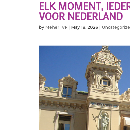
ELK MOMENT, IEDER
VOOR NEDERLAND
by
Meher IVF
|
May 18, 2026
|
Uncategoriz