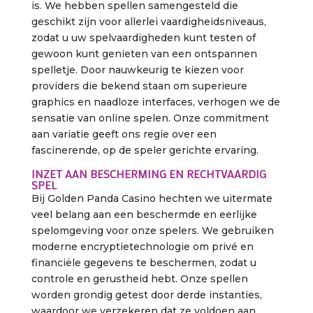
is. We hebben spellen samengesteld die
geschikt zijn voor allerlei vaardigheidsniveaus,
zodat u uw spelvaardigheden kunt testen of
gewoon kunt genieten van een ontspannen
spelletje. Door nauwkeurig te kiezen voor
providers die bekend staan om superieure
graphics en naadloze interfaces, verhogen we de
sensatie van online spelen. Onze commitment
aan variatie geeft ons regie over een
fascinerende, op de speler gerichte ervaring.
INZET AAN BESCHERMING EN RECHTVAARDIG
SPEL
Bij Golden Panda Casino hechten we uitermate
veel belang aan een beschermde en eerlijke
spelomgeving voor onze spelers. We gebruiken
moderne encryptietechnologie om privé en
financiële gegevens te beschermen, zodat u
controle en gerustheid hebt. Onze spellen
worden grondig getest door derde instanties,
waardoor we verzekeren dat ze voldoen aan