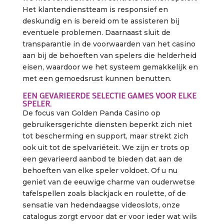
Het klantendienstteam is responsief en
deskundig en is bereid om te assisteren bij
eventuele problemen. Daarnaast sluit de
transparantie in de voorwaarden van het casino
aan bij de behoeften van spelers die helderheid
eisen, waardoor we het systeem gemakkelijk en
met een gemoedsrust kunnen benutten.
EEN GEVARIEERDE SELECTIE GAMES VOOR ELKE
SPELER.
De focus van Golden Panda Casino op
gebruikersgerichte diensten beperkt zich niet
tot bescherming en support, maar strekt zich
ook uit tot de spelvariëteit. We zijn er trots op
een gevarieerd aanbod te bieden dat aan de
behoeften van elke speler voldoet. Of u nu
geniet van de eeuwige charme van ouderwetse
tafelspellen zoals blackjack en roulette, of de
sensatie van hedendaagse videoslots, onze
catalogus zorgt ervoor dat er voor ieder wat wils