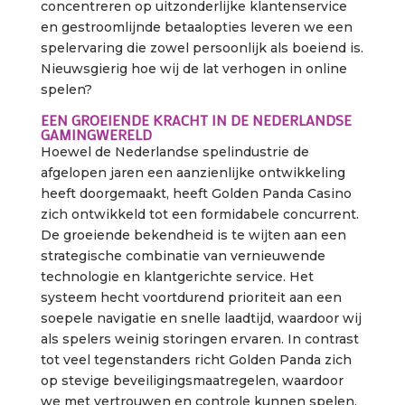
concentreren op uitzonderlijke klantenservice
en gestroomlijnde betaalopties leveren we een
spelervaring die zowel persoonlijk als boeiend is.
Nieuwsgierig hoe wij de lat verhogen in online
spelen?
EEN GROEIENDE KRACHT IN DE NEDERLANDSE
GAMINGWERELD
Hoewel de Nederlandse spelindustrie de
afgelopen jaren een aanzienlijke ontwikkeling
heeft doorgemaakt, heeft Golden Panda Casino
zich ontwikkeld tot een formidabele concurrent.
De groeiende bekendheid is te wijten aan een
strategische combinatie van vernieuwende
technologie en klantgerichte service. Het
systeem hecht voortdurend prioriteit aan een
soepele navigatie en snelle laadtijd, waardoor wij
als spelers weinig storingen ervaren. In contrast
tot veel tegenstanders richt Golden Panda zich
op stevige beveiligingsmaatregelen, waardoor
we met vertrouwen en controle kunnen spelen.