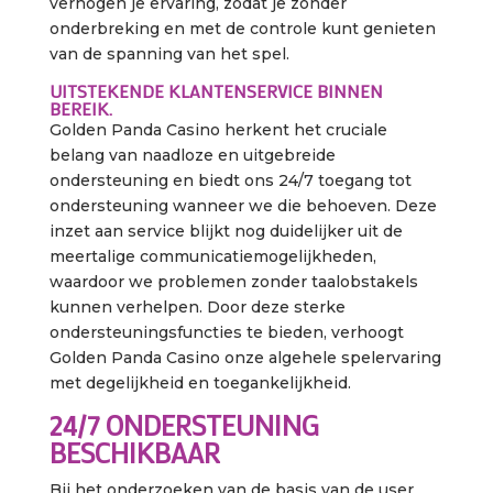
verhogen je ervaring, zodat je zonder
onderbreking en met de controle kunt genieten
van de spanning van het spel.
UITSTEKENDE KLANTENSERVICE BINNEN
BEREIK.
Golden Panda Casino herkent het cruciale
belang van naadloze en uitgebreide
ondersteuning en biedt ons 24/7 toegang tot
ondersteuning wanneer we die behoeven. Deze
inzet aan service blijkt nog duidelijker uit de
meertalige communicatiemogelijkheden,
waardoor we problemen zonder taalobstakels
kunnen verhelpen. Door deze sterke
ondersteuningsfuncties te bieden, verhoogt
Golden Panda Casino onze algehele spelervaring
met degelijkheid en toegankelijkheid.
24/7 ONDERSTEUNING
BESCHIKBAAR
Bij het onderzoeken van de basis van de user