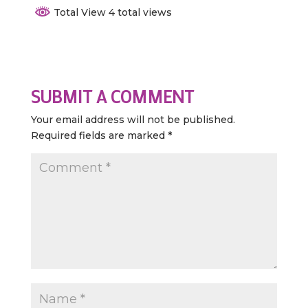
Total View 4 total views
SUBMIT A COMMENT
Your email address will not be published.
Required fields are marked
*