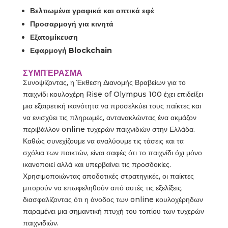
Βελτιωμένα γραφικά και οπτικά εφέ
Προσαρμογή για κινητά
Εξατομίκευση
Εφαρμογή Blockchain
ΣΥΜΠΈΡΑΣΜΑ
Συνοψίζοντας, η Έκθεση Διανομής Βραβείων για το
παιχνίδι κουλοχέρη Rise of Olympus 100 έχει επιδείξει
μια εξαιρετική ικανότητα να προσελκύει τους παίκτες και
να ενισχύει τις πληρωμές, αντανακλώντας ένα ακμάζον
περιβάλλον online τυχερών παιχνιδιών στην Ελλάδα.
Καθώς συνεχίζουμε να αναλύουμε τις τάσεις και τα
σχόλια των παικτών, είναι σαφές ότι το παιχνίδι όχι μόνο
ικανοποιεί αλλά και υπερβαίνει τις προσδοκίες.
Χρησιμοποιώντας αποδοτικές στρατηγικές, οι παίκτες
μπορούν να επωφεληθούν από αυτές τις εξελίξεις,
διασφαλίζοντας ότι η άνοδος των online κουλοχέρηδων
παραμένει μια σημαντική πτυχή του τοπίου των τυχερών
παιχνιδιών.