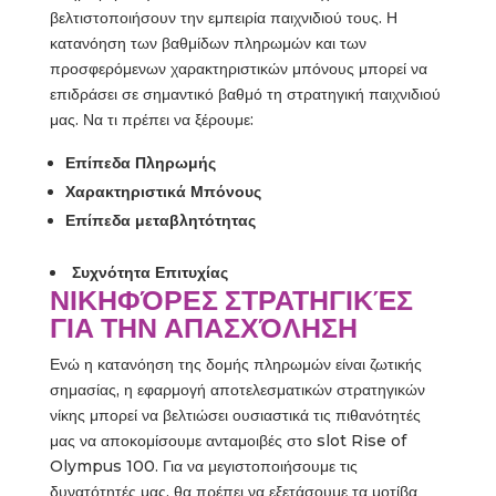
βελτιστοποιήσουν την εμπειρία παιχνιδιού τους. Η
κατανόηση των βαθμίδων πληρωμών και των
προσφερόμενων χαρακτηριστικών μπόνους μπορεί να
επιδράσει σε σημαντικό βαθμό τη στρατηγική παιχνιδιού
μας. Να τι πρέπει να ξέρουμε:
Επίπεδα Πληρωμής
Χαρακτηριστικά Μπόνους
Επίπεδα μεταβλητότητας
Συχνότητα Επιτυχίας
ΝΙΚΗΦΌΡΕΣ ΣΤΡΑΤΗΓΙΚΈΣ
ΓΙΑ ΤΗΝ ΑΠΑΣΧΌΛΗΣΗ
Ενώ η κατανόηση της δομής πληρωμών είναι ζωτικής
σημασίας, η εφαρμογή αποτελεσματικών στρατηγικών
νίκης μπορεί να βελτιώσει ουσιαστικά τις πιθανότητές
μας να αποκομίσουμε ανταμοιβές στο slot Rise of
Olympus 100. Για να μεγιστοποιήσουμε τις
δυνατότητές μας, θα πρέπει να εξετάσουμε τα μοτίβα