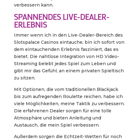
verbessern kann.
SPANNENDES LIVE-DEALER-
ERLEBNIS
Immer wenn ich in den Live-Dealer-Bereich des
Slotspalace Casinos eintauche, bin ich sofort von
dem eintauchenden Erlebnis fasziniert, das es
bietet. Die nahtlose Integration von HD Video-
Streaming belebt jedes Spiel zum Leben und
gibt mir das Gefühl, an einem privaten Spieltisch
zu sitzen.
Mit Optionen, die vom traditionellen Blackjack
bis zum aufregenden Roulette reichen, habe ich
viele Möglichkeiten, meine Taktik zu verbessern.
Die erfahrenen Dealer sorgen für eine tolle
Atmosphäre und bieten Anleitung und
Austausch, die mein Spiel verbessern.
Außerdem sorgen die Echtzeit-Wetten für noch