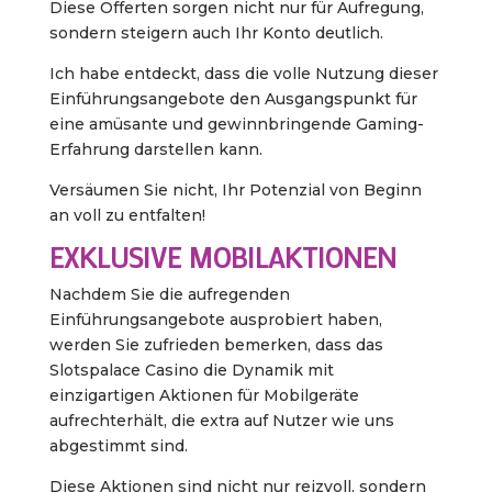
Diese Offerten sorgen nicht nur für Aufregung,
sondern steigern auch Ihr Konto deutlich.
Ich habe entdeckt, dass die volle Nutzung dieser
Einführungsangebote den Ausgangspunkt für
eine amüsante und gewinnbringende Gaming-
Erfahrung darstellen kann.
Versäumen Sie nicht, Ihr Potenzial von Beginn
an voll zu entfalten!
EXKLUSIVE MOBILAKTIONEN
Nachdem Sie die aufregenden
Einführungsangebote ausprobiert haben,
werden Sie zufrieden bemerken, dass das
Slotspalace Casino die Dynamik mit
einzigartigen Aktionen für Mobilgeräte
aufrechterhält, die extra auf Nutzer wie uns
abgestimmt sind.
Diese Aktionen sind nicht nur reizvoll, sondern