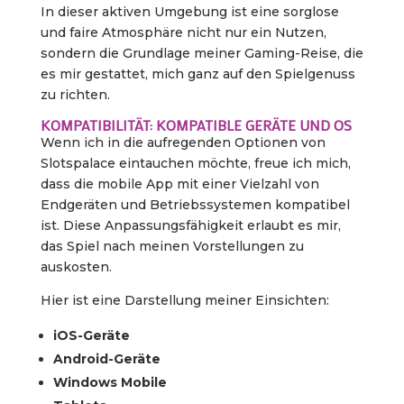
In dieser aktiven Umgebung ist eine sorglose
und faire Atmosphäre nicht nur ein Nutzen,
sondern die Grundlage meiner Gaming-Reise, die
es mir gestattet, mich ganz auf den Spielgenuss
zu richten.
KOMPATIBILITÄT: KOMPATIBLE GERÄTE UND OS
Wenn ich in die aufregenden Optionen von
Slotspalace eintauchen möchte, freue ich mich,
dass die mobile App mit einer Vielzahl von
Endgeräten und Betriebssystemen kompatibel
ist. Diese Anpassungsfähigkeit erlaubt es mir,
das Spiel nach meinen Vorstellungen zu
auskosten.
Hier ist eine Darstellung meiner Einsichten:
iOS-Geräte
Android-Geräte
Windows Mobile