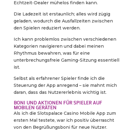
Echtzeit-Dealer mühelos finden kann.
Die Ladezeit ist erstaunlich; alles wird zügig
geladen, wodurch die Ausfallzeiten zwischen
den Spielen reduziert werden.
Ich kann problemlos zwischen verschiedenen
Kategorien navigieren und dabei meinen
Rhythmus bewahren, was für eine
unterbrechungsfreie Gaming-Sitzung essentiell
ist.
Selbst als erfahrener Spieler finde ich die
Steuerung der App anregend – sie mahnt mich
daran, dass das Nutzererlebnis wichtig ist.
BONI UND AKTIONEN FÜR SPIELER AUF
MOBILEN GERÄTEN
Als ich die Slotspalace Casino Mobile App zum
ersten Mal testete, war ich positiv überrascht
von den Begrüßungsboni für neue Nutzer.