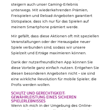
steigern auch unser Gaming-Erlebnis
unterwegs. Mit wiederkehrenden Prämien,
Freispielen und Reload-Angeboten garantiert
Slotspalace, dass ich nur für das Spielen auf
meinem Smartphone prämiert werde.
Mir gefällt, dass diese Aktionen oft mit speziellen
Veranstaltungen oder der Herausgabe neuer
Spiele verbunden sind, sodass wir unsere
Spielzeit und Erträge maximieren können.
Dank der nutzerfreundlichen App können Sie
diese Vorteile ganz einfach nutzen. Entgehen Sie
diesen besonderen Angeboten nicht – sie sind
eine wirkliche Revolution für mobile Spieler, die
Profis werden wollen.
SCHUTZ UND GERECHTIGKEIT:
GEWÄHRLEISTUNG EINES SICHEREN
SPIELERLEBNISSES
Wenn ich mich in der Umgebung des Online-