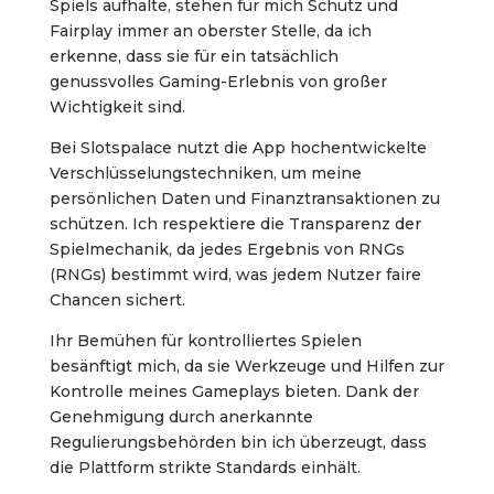
Spiels aufhalte, stehen für mich Schutz und
Fairplay immer an oberster Stelle, da ich
erkenne, dass sie für ein tatsächlich
genussvolles Gaming-Erlebnis von großer
Wichtigkeit sind.
Bei Slotspalace nutzt die App hochentwickelte
Verschlüsselungstechniken, um meine
persönlichen Daten und Finanztransaktionen zu
schützen. Ich respektiere die Transparenz der
Spielmechanik, da jedes Ergebnis von RNGs
(RNGs) bestimmt wird, was jedem Nutzer faire
Chancen sichert.
Ihr Bemühen für kontrolliertes Spielen
besänftigt mich, da sie Werkzeuge und Hilfen zur
Kontrolle meines Gameplays bieten. Dank der
Genehmigung durch anerkannte
Regulierungsbehörden bin ich überzeugt, dass
die Plattform strikte Standards einhält.