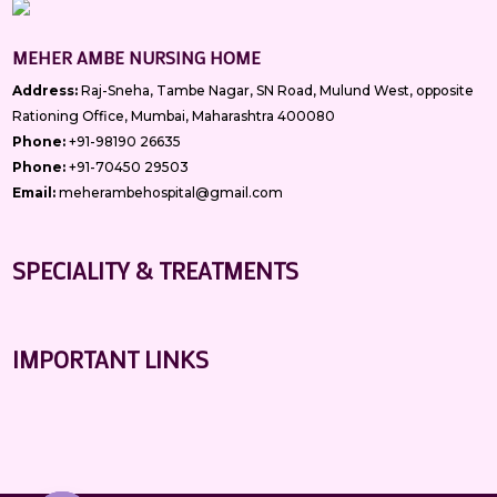
MEHER AMBE NURSING HOME
Address:
Raj-Sneha, Tambe Nagar, SN Road, Mulund West, opposite
Rationing Office, Mumbai, Maharashtra 400080
Phone:
+91-98190 26635
Phone:
+91-70450 29503
Email:
meherambehospital@gmail.com
SPECIALITY & TREATMENTS
IMPORTANT LINKS