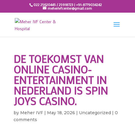
022 25620445 / 25918723 | +91-8779034242
meherivfcenter@gmail.com
DE TOEKOMST VAN
ONLINE CASINO-
ENTERTAINMENT IN
NEDERLAND IS SPIN
JOYS CASINO.
by
Meher IVF
|
May 18, 2026
|
Uncategorized
|
0
comments