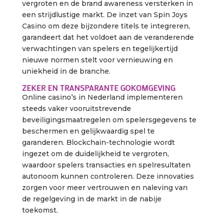
vergroten en de brand awareness versterken in
een strijdlustige markt. De inzet van Spin Joys
Casino om deze bijzondere titels te integreren,
garandeert dat het voldoet aan de veranderende
verwachtingen van spelers en tegelijkertijd
nieuwe normen stelt voor vernieuwing en
uniekheid in de branche.
ZEKER EN TRANSPARANTE GOKOMGEVING
Online casino’s in Nederland implementeren
steeds vaker vooruitstrevende
beveiligingsmaatregelen om spelersgegevens te
beschermen en gelijkwaardig spel te
garanderen. Blockchain-technologie wordt
ingezet om de duidelijkheid te vergroten,
waardoor spelers transacties en spelresultaten
autonoom kunnen controleren. Deze innovaties
zorgen voor meer vertrouwen en naleving van
de regelgeving in de markt in de nabije
toekomst.