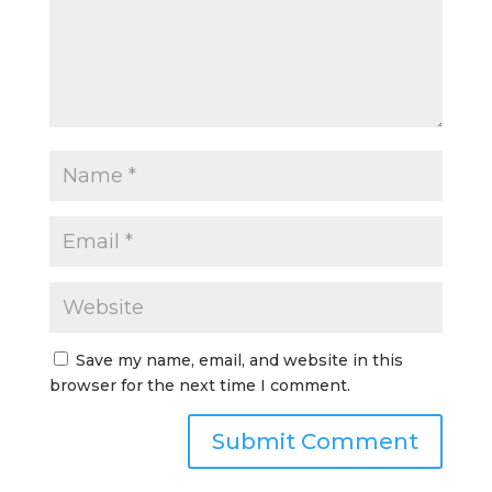
Save my name, email, and website in this
browser for the next time I comment.