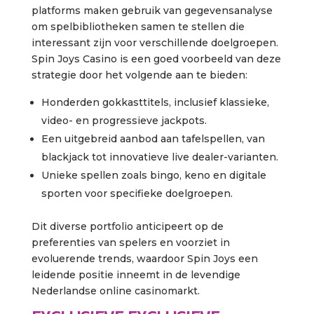
platforms maken gebruik van gegevensanalyse
om spelbibliotheken samen te stellen die
interessant zijn voor verschillende doelgroepen.
Spin Joys Casino is een goed voorbeeld van deze
strategie door het volgende aan te bieden:
Honderden gokkasttitels, inclusief klassieke,
video- en progressieve jackpots.
Een uitgebreid aanbod aan tafelspellen, van
blackjack tot innovatieve live dealer-varianten.
Unieke spellen zoals bingo, keno en digitale
sporten voor specifieke doelgroepen.
Dit diverse portfolio anticipeert op de
preferenties van spelers en voorziet in
evoluerende trends, waardoor Spin Joys een
leidende positie inneemt in de levendige
Nederlandse online casinomarkt.