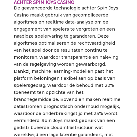
ACHTER SPIN JOYS CASINO
De geavanceerde technologie achter Spin Joys
Casino maakt gebruik van gecompliceerde
algoritmes en realtime data-analyse om de
engagement van spelers te vergroten en een
naadloze spelervaring te garanderen. Deze
algoritmes optimaliseren de rechtvaardigheid
van het spel door de resultaten continu te
monitoren, waardoor transparantie en naleving
van de regelgeving worden gewaarborgd.
Dankzij machine learning-modellen past het
platform beloningen flexibel aan op basis van
spelersgedrag, waardoor de behoud met 22%
toeneemt ten opzichte van het
branchegemiddelde. Bovendien maken realtime
datastromen prognostisch onderhoud mogelijk,
waardoor de onderbrekingstijd met 35% wordt
verminderd. Spin Joys maakt gebruik van een
gedistribueerde cloudinfrastructuur, wat
wereldwijd een lage latentie garandeert, met