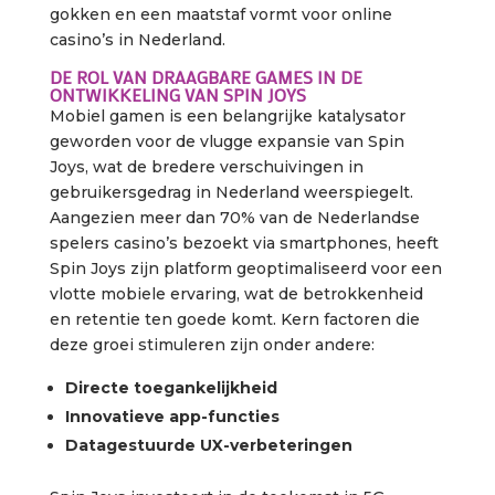
gokken en een maatstaf vormt voor online
casino’s in Nederland.
DE ROL VAN DRAAGBARE GAMES IN DE
ONTWIKKELING VAN SPIN JOYS
Mobiel gamen is een belangrijke katalysator
geworden voor de vlugge expansie van Spin
Joys, wat de bredere verschuivingen in
gebruikersgedrag in Nederland weerspiegelt.
Aangezien meer dan 70% van de Nederlandse
spelers casino’s bezoekt via smartphones, heeft
Spin Joys zijn platform geoptimaliseerd voor een
vlotte mobiele ervaring, wat de betrokkenheid
en retentie ten goede komt. Kern factoren die
deze groei stimuleren zijn onder andere:
Directe toegankelijkheid
Innovatieve app-functies
Datagestuurde UX-verbeteringen