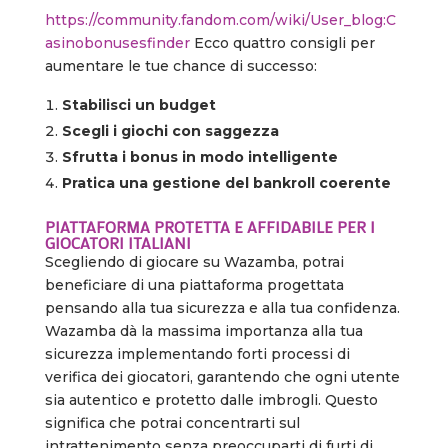
https://community.fandom.com/wiki/User_blog:C
asinobonusesfinder
Ecco quattro consigli per
aumentare le tue chance di successo:
Stabilisci un budget
Scegli i giochi con saggezza
Sfrutta i bonus in modo intelligente
Pratica una gestione del bankroll coerente
PIATTAFORMA PROTETTA E AFFIDABILE PER I
GIOCATORI ITALIANI
Scegliendo di giocare su Wazamba, potrai
beneficiare di una piattaforma progettata
pensando alla tua sicurezza e alla tua confidenza.
Wazamba dà la massima importanza alla tua
sicurezza implementando forti processi di
verifica dei giocatori, garantendo che ogni utente
sia autentico e protetto dalle imbrogli. Questo
significa che potrai concentrarti sul
intrattenimento senza preoccuparti di furti di