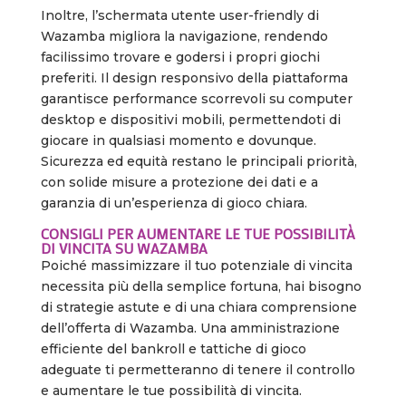
Inoltre, l’schermata utente user-friendly di
Wazamba migliora la navigazione, rendendo
facilissimo trovare e godersi i propri giochi
preferiti. Il design responsivo della piattaforma
garantisce performance scorrevoli su computer
desktop e dispositivi mobili, permettendoti di
giocare in qualsiasi momento e dovunque.
Sicurezza ed equità restano le principali priorità,
con solide misure a protezione dei dati e a
garanzia di un’esperienza di gioco chiara.
CONSIGLI PER AUMENTARE LE TUE POSSIBILITÀ
DI VINCITA SU WAZAMBA
Poiché massimizzare il tuo potenziale di vincita
necessita più della semplice fortuna, hai bisogno
di strategie astute e di una chiara comprensione
dell’offerta di Wazamba. Una amministrazione
efficiente del bankroll e tattiche di gioco
adeguate ti permetteranno di tenere il controllo
e aumentare le tue possibilità di vincita.