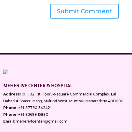
MEHER IVF CENTER & HOSPITAL
Address:
101, 102, 1st Floor, R-square Commercial Complex, Lal
Bahadur Shastri Marg, Mulund West, Mumbai, Maharashtra 400080
Phone:
+91-87790 34242
Phone:
+91-83699 15880
Email:
meherivfcenter@gmail.com