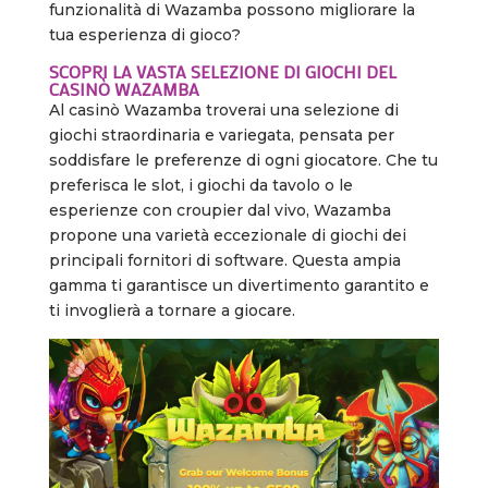
funzionalità di Wazamba possono migliorare la
tua esperienza di gioco?
SCOPRI LA VASTA SELEZIONE DI GIOCHI DEL
CASINÒ WAZAMBA
Al casinò Wazamba troverai una selezione di
giochi straordinaria e variegata, pensata per
soddisfare le preferenze di ogni giocatore. Che tu
preferisca le slot, i giochi da tavolo o le
esperienze con croupier dal vivo, Wazamba
propone una varietà eccezionale di giochi dei
principali fornitori di software. Questa ampia
gamma ti garantisce un divertimento garantito e
ti invoglierà a tornare a giocare.