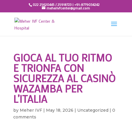
022 25620445 / 25918723 | +91-8779034242
meherivfcenter@gmail.com
GIOCA AL TUO RITMO
E TRIONFA CON
SICUREZZA AL CASINÒ
WAZAMBA PER
L’ITALIA
by
Meher IVF
|
May 18, 2026
|
Uncategorized
|
0
comments