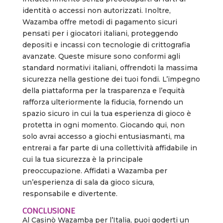
identità o accessi non autorizzati. Inoltre,
Wazamba offre metodi di pagamento sicuri
pensati per i giocatori italiani, proteggendo
depositi e incassi con tecnologie di crittografia
avanzate. Queste misure sono conformi agli
standard normativi italiani, offrendoti la massima
sicurezza nella gestione dei tuoi fondi. L’impegno
della piattaforma per la trasparenza e l’equità
rafforza ulteriormente la fiducia, fornendo un
spazio sicuro in cui la tua esperienza di gioco è
protetta in ogni momento. Giocando qui, non
solo avrai accesso a giochi entusiasmanti, ma
entrerai a far parte di una collettività affidabile in
cui la tua sicurezza è la principale
preoccupazione. Affidati a Wazamba per
un’esperienza di sala da gioco sicura,
responsabile e divertente.
CONCLUSIONE
Al Casinò Wazamba per l’Italia, puoi goderti un