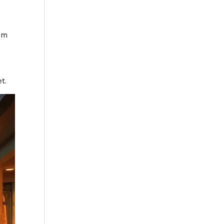
Nem
t.