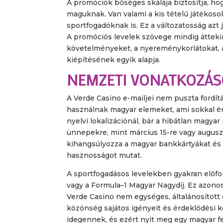
A promóciók bőséges skálája biztosítja, ho
maguknak. Van valami a kis tételű játékos
sportfogadóknak is. Ez a változatosság azt j
A promóciós levelek szövege mindig áttekin
követelményeket, a nyereménykorlátokat, 
kiépítésének egyik alapja.
NEMZETI VONATKOZÁS
A Verde Casino e-mailjei nem puszta ford
használnak magyar elemeket, ami sokkal ér
nyelvi lokalizációnál, bár a hibátlan magya
ünnepekre, mint március 15-re vagy auguszt
kihangsúlyozza a magyar bankkártyákat és a
hasznosságot mutat.
A sportfogadásos levelekben gyakran előfo
vagy a Formula–1 Magyar Nagydíj. Ez azonosít
Verde Casino nem egységes, általánosított e
közönség sajátos igényeit és érdeklődési kö
idegennek, és ezért nyit meg egy magyar f