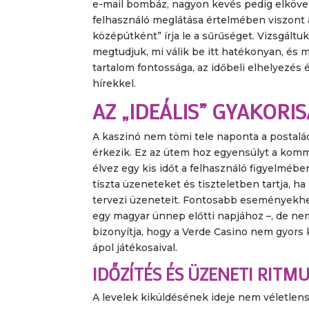
e-mail bombáz, nagyon kevés pedig elkövet
felhasználó meglátása értelmében viszont 
középútként” írja le a sűrűséget. Vizsgált
megtudjuk, mi válik be itt hatékonyan, és mi
tartalom fontossága, az időbeli elhelyezés é
hírekkel.
AZ „IDEÁLIS” GYAKOR
A kaszinó nem tömi tele naponta a postalád
érkezik. Ez az ütem hoz egyensúlyt a kommu
élvez egy kis időt a felhasználó figyelmé
tiszta üzeneteket és tiszteletben tartja, h
tervezi üzeneteit. Fontosabb eseményekhez
egy magyar ünnep előtti napjához –, de ne
bizonyítja, hogy a Verde Casino nem gyors
ápol játékosaival.
IDŐZÍTÉS ÉS ÜZENETI RITM
A levelek kiküldésének ideje nem véletlen