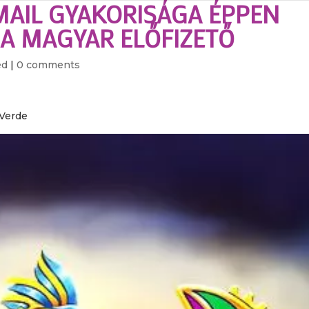
MAIL GYAKORISÁGA ÉPPEN
JA MAGYAR ELŐFIZETŐ
ed
|
0 comments