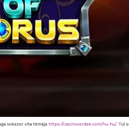
ága sokszor vita témája
https://casinoverdee.com/hu-hu/
. Túl 