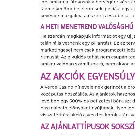
jön, amikor a játékosok a hétvégére készüln
Kiemelkedőbb bejelentések, például egy új j
kevésbé mozgalmas részén is eszébe jut a 
A HETI MENETREND VALÓSÁGHŰ
Ha szerdán megkapjuk információt egy új j
talán rá is vetnénk egy pillantást. Ez az t
marketingesei nem csak programozott időzí
ritmusát. Az elküldés tehát nem csupán tech
amikor valóban számítunk rá, nem akkor, am
AZ AKCIÓK EGYENSÚLY
A Verde Casino hírleveleinek gerincét a pr
középutas hozzáállás. Az ajánlatok haszno
levélben egy 500%-os befizetési bónuszt do
használható előnyöket nyújtanak. Ilyen leh
visszatérítési akció a vesztes körök után, v
AZ AJÁNLATTÍPUSOK SOKSZ