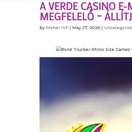
A VERDE CASINO E-
MEGFELELŐ – ÁLLÍT
by
Meher IVF
|
May 27, 2026
|
Uncategoriz