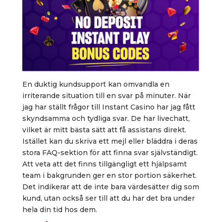
En duktig kundsupport kan omvandla en
irriterande situation till en svar på minuter. När
jag har ställt frågor till Instant Casino har jag fått
skyndsamma och tydliga svar. De har livechatt,
vilket är mitt bästa sätt att få assistans direkt.
Istället kan du skriva ett mejl eller bläddra i deras
stora FAQ-sektion för att finna svar självständigt.
Att veta att det finns tillgängligt ett hjälpsamt
team i bakgrunden ger en stor portion säkerhet.
Det indikerar att de inte bara värdesätter dig som
kund, utan också ser till att du har det bra under
hela din tid hos dem.