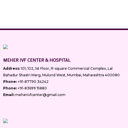
MEHER IVF CENTER & HOSPITAL
Address:
101, 102, 1st Floor, R-square Commercial Complex, Lal
Bahadur Shastri Marg, Mulund West, Mumbai, Maharashtra 400080
Phone:
+91-87790 34242
Phone:
+91-83699 15880
Email:
meherivfcenter@gmail.com