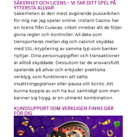
SÄKERHET OCH LICENS – VI TAR DITT SPEL PÅ
YTTERSTA ALLVAR
Säkerheten är den mest avgörande pusselbiten
för mig när jag spelar online. Instant Casino har
en licens från Curacao, vilket innebär att de följer
givna regler och kontroller. All data som
transporteras mellan dig och casinot skyddas
med SSL-kryptering av samma typ som banker
nyttjar. Dina personuppgifter och transaktioner
är alltså skyddade. Dessutom tar de ansvarsfullt
spelande på allvar och erbjuder praktiska
verktyg, som funktionen att sätta
insättningsgränser eller pausa sitt konto. Att
kunna koppla av och ha kul, samtidigt som man
känner sig trygg, är en utmärkt kombination.
KUNDSUPPORT SOM VERKLIGEN FINNS DÄR
FÖR DIG