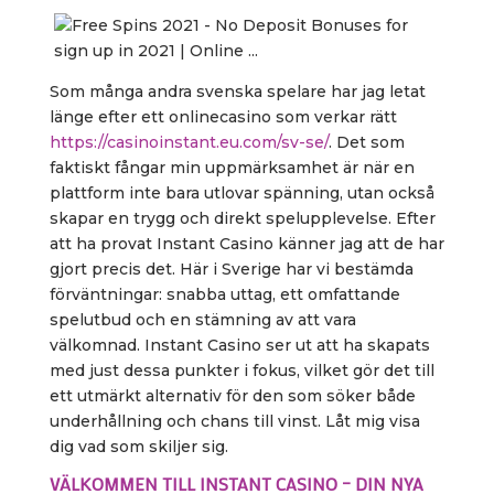
Som många andra svenska spelare har jag letat
länge efter ett onlinecasino som verkar rätt
https://casinoinstant.eu.com/sv-se/
. Det som
faktiskt fångar min uppmärksamhet är när en
plattform inte bara utlovar spänning, utan också
skapar en trygg och direkt spelupplevelse. Efter
att ha provat Instant Casino känner jag att de har
gjort precis det. Här i Sverige har vi bestämda
förväntningar: snabba uttag, ett omfattande
spelutbud och en stämning av att vara
välkomnad. Instant Casino ser ut att ha skapats
med just dessa punkter i fokus, vilket gör det till
ett utmärkt alternativ för den som söker både
underhållning och chans till vinst. Låt mig visa
dig vad som skiljer sig.
VÄLKOMMEN TILL INSTANT CASINO – DIN NYA