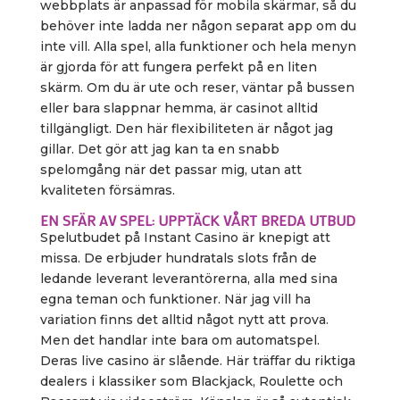
webbplats är anpassad för mobila skärmar, så du
behöver inte ladda ner någon separat app om du
inte vill. Alla spel, alla funktioner och hela menyn
är gjorda för att fungera perfekt på en liten
skärm. Om du är ute och reser, väntar på bussen
eller bara slappnar hemma, är casinot alltid
tillgängligt. Den här flexibiliteten är något jag
gillar. Det gör att jag kan ta en snabb
spelomgång när det passar mig, utan att
kvaliteten försämras.
EN SFÄR AV SPEL: UPPTÄCK VÅRT BREDA UTBUD
Spelutbudet på Instant Casino är knepigt att
missa. De erbjuder hundratals slots från de
ledande leverant leverantörerna, alla med sina
egna teman och funktioner. När jag vill ha
variation finns det alltid något nytt att prova.
Men det handlar inte bara om automatspel.
Deras live casino är slående. Här träffar du riktiga
dealers i klassiker som Blackjack, Roulette och