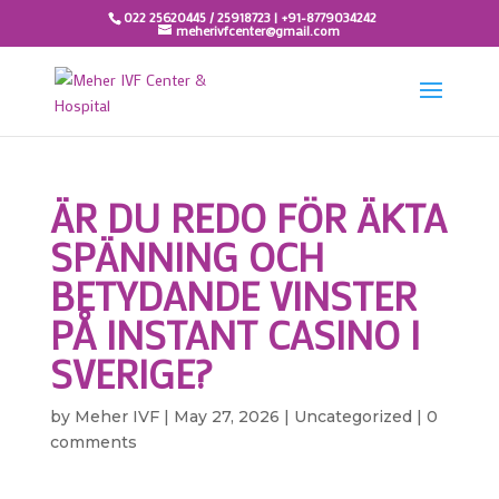
022 25620445 / 25918723 | +91-8779034242
meherivfcenter@gmail.com
ÄR DU REDO FÖR ÄKTA
SPÄNNING OCH
BETYDANDE VINSTER
PÅ INSTANT CASINO I
SVERIGE?
by
Meher IVF
|
May 27, 2026
|
Uncategorized
|
0
comments