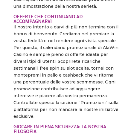
una dimostrazione della nostra serietà.
OFFERTE CHE CONTINUANO AD
ACCOMPAGNARVI
Il nostro intento a darvi di più non termina con il
bonus di benvenuto. Crediamo nel premiare la
vostra fedeltà e nel rendere ogni visita speciale.
Per questo, il calendario promozionale di AlaWin
Casino è sempre pieno di offerte ideate per
diversi tipi di utenti. Scoprirete ricariche
settimanali, free spin su slot scelte, tornei con
montepremi in palio e cashback che vi ritorna
una percentuale delle vostre scommesse. Ogni
promozione contribuisce ad aggiungere
interesse e piacere alla vostra permanenza.
Controllate spesso la sezione “Promozioni” sulla
piattaforma per non mancare le nostre iniziative
esclusive.
GIOCARE IN PIENA SICUREZZA: LA NOSTRA
FILOSOFIA