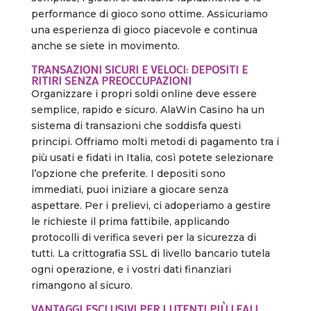
performance di gioco sono ottime. Assicuriamo
una esperienza di gioco piacevole e continua
anche se siete in movimento.
TRANSAZIONI SICURI E VELOCI: DEPOSITI E
RITIRI SENZA PREOCCUPAZIONI
Organizzare i propri soldi online deve essere
semplice, rapido e sicuro. AlaWin Casino ha un
sistema di transazioni che soddisfa questi
principi. Offriamo molti metodi di pagamento tra i
più usati e fidati in Italia, così potete selezionare
l’opzione che preferite. I depositi sono
immediati, puoi iniziare a giocare senza
aspettare. Per i prelievi, ci adoperiamo a gestire
le richieste il prima fattibile, applicando
protocolli di verifica severi per la sicurezza di
tutti. La crittografia SSL di livello bancario tutela
ogni operazione, e i vostri dati finanziari
rimangono al sicuro.
VANTAGGI ESCLUSIVI PER I UTENTI PIÙ LEALI