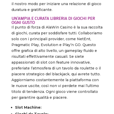
il nostro modo per iniziare una relazione di gioco
duratura e gratificante.
UN’AMPIA E CURATA LIBRERIA DI GIOCHI PER
OGNI GUSTO
Il punto di forza di AlaWin Casino è la sua raccolta
di giochi, curata per soddisfare tutti. Collaboriamo
solo con i principali provider, come NetEnt,
Pragmatic Play, Evolution e Play’n GO. Questo
offre grafica di alto livello, un gameplay fluido e
risultati effettivamente casuali. Se siete
appassionati di slot con feature innovative,
preferiate l’atmosfera di un tavolo da roulette o il
piacere strategico del blackjack, qui avrete tutto.
Aggiorniamo costantemente la piattaforma con
le nuove uscite, così non vi perdete mai l’ultimo
titolo di tendenza. Ogni gioco viene controllato
per garantire qualità e piacere.
Slot Machine:
Giochi da Tavolo: