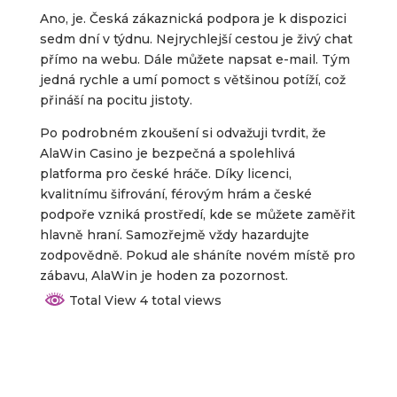
Ano, je. Česká zákaznická podpora je k dispozici
sedm dní v týdnu. Nejrychlejší cestou je živý chat
přímo na webu. Dále můžete napsat e-mail. Tým
jedná rychle a umí pomoct s většinou potíží, což
přináší na pocitu jistoty.
Po podrobném zkoušení si odvažuji tvrdit, že
AlaWin Casino je bezpečná a spolehlivá
platforma pro české hráče. Díky licenci,
kvalitnímu šifrování, férovým hrám a české
podpoře vzniká prostředí, kde se můžete zaměřit
hlavně hraní. Samozřejmě vždy hazardujte
zodpovědně. Pokud ale sháníte novém místě pro
zábavu, AlaWin je hoden za pozornost.
Total View 4 total views