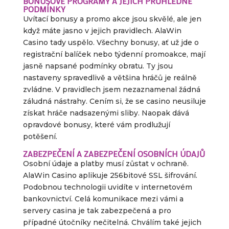
BONUSOVÉ PROGRAMY A JEJICH PRŮHLEDNÉ
PODMÍNKY
Uvítací bonusy a promo akce jsou skvělé, ale jen
když máte jasno v jejich pravidlech. AlaWin
Casino tady uspělo. Všechny bonusy, ať už jde o
registrační balíček nebo týdenní promoakce, mají
jasně napsané podmínky obratu. Ty jsou
nastaveny spravedlivě a většina hráčů je reálně
zvládne. V pravidlech jsem nezaznamenal žádná
záludná nástrahy. Cením si, že se casino neusiluje
získat hráče nadsazenými sliby. Naopak dává
opravdové bonusy, které vám prodlužují
potěšení.
ZABEZPEČENÍ A ZABEZPEČENÍ OSOBNÍCH ÚDAJŮ
Osobní údaje a platby musí zůstat v ochraně.
AlaWin Casino aplikuje 256bitové SSL šifrování.
Podobnou technologii uvidíte v internetovém
bankovnictví. Celá komunikace mezi vámi a
servery casina je tak zabezpečená a pro
případné útočníky nečitelná. Chválím také jejich