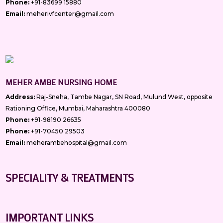
Phone:
+91-83699 15880
Email:
meherivfcenter@gmail.com
MEHER AMBE NURSING HOME
Address:
Raj-Sneha, Tambe Nagar, SN Road, Mulund West, opposite
Rationing Office, Mumbai, Maharashtra 400080
Phone:
+91-98190 26635
Phone:
+91-70450 29503
Email:
meherambehospital@gmail.com
SPECIALITY & TREATMENTS
IMPORTANT LINKS