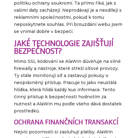
politiku ochrany soukromí. Ta přímo říká, jak s
vašimi daty zacházejí. Neprodávají je a nesdílejí s
reklamními společnostmi, pokud k tomu
neposkytnete souhlas. Při brouzdání webu jsem
se vnímal dobře v bezpečí.
JAKÉ TECHNOLOGIE ZAJIŠŤUJÍ
BEZPEČNOST?
Mimo SSL kódování se AlaWin důvěřuje na silné
firewally a nástroje, které střeží síťové provozy.
Ty stále monitorují síť a zastavují pokusy o
neoprávněný přístup. Pracuje to jako neustálá
hlídka, která hlídá každý kus informace. Tento
činný přístup k bezpečnosti hodnotím za
nutnost a AlaWin mu podle všeho dává dostatek
prostředků.
OCHRANA FINANČNÍCH TRANSAKCÍ
Nejvíc pozornosti si zasluhují platby. AlaWin