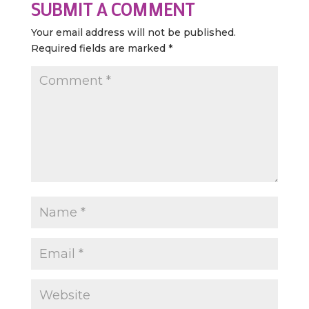
SUBMIT A COMMENT
Your email address will not be published.
Required fields are marked
*