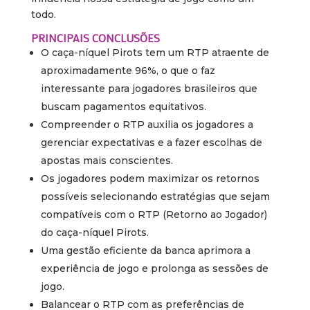
todo.
PRINCIPAIS CONCLUSÕES
O caça-níquel Pirots tem um RTP atraente de
aproximadamente 96%, o que o faz
interessante para jogadores brasileiros que
buscam pagamentos equitativos.
Compreender o RTP auxilia os jogadores a
gerenciar expectativas e a fazer escolhas de
apostas mais conscientes.
Os jogadores podem maximizar os retornos
possíveis selecionando estratégias que sejam
compatíveis com o RTP (Retorno ao Jogador)
do caça-níquel Pirots.
Uma gestão eficiente da banca aprimora a
experiência de jogo e prolonga as sessões de
jogo.
Balancear o RTP com as preferências de