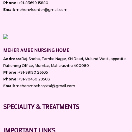
Phone:
+91-83699 15880
Email:
meherivfcenter@gmail.com
MEHER AMBE NURSING HOME
Address:
Raj-Sneha, Tambe Nagar, SN Road, Mulund West, opposite
Rationing Office, Mumbai, Maharashtra 400080
Phone:
+91-98190 26635
Phone:
+91-70450 29503
Email:
meherambehospital@gmail.com
SPECIALITY & TREATMENTS
IMPORTANT LINKS