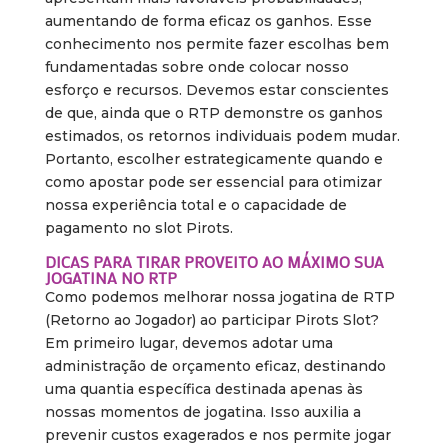
aumentando de forma eficaz os ganhos. Esse
conhecimento nos permite fazer escolhas bem
fundamentadas sobre onde colocar nosso
esforço e recursos. Devemos estar conscientes
de que, ainda que o RTP demonstre os ganhos
estimados, os retornos individuais podem mudar.
Portanto, escolher estrategicamente quando e
como apostar pode ser essencial para otimizar
nossa experiência total e o capacidade de
pagamento no slot Pirots.
DICAS PARA TIRAR PROVEITO AO MÁXIMO SUA
JOGATINA NO RTP
Como podemos melhorar nossa jogatina de RTP
(Retorno ao Jogador) ao participar Pirots Slot?
Em primeiro lugar, devemos adotar uma
administração de orçamento eficaz, destinando
uma quantia específica destinada apenas às
nossas momentos de jogatina. Isso auxilia a
prevenir custos exagerados e nos permite jogar