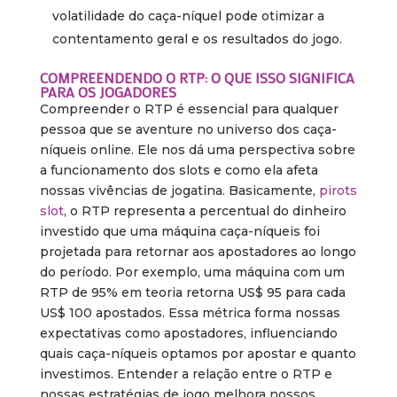
volatilidade do caça-níquel pode otimizar a
contentamento geral e os resultados do jogo.
COMPREENDENDO O RTP: O QUE ISSO SIGNIFICA
PARA OS JOGADORES
Compreender o RTP é essencial para qualquer
pessoa que se aventure no universo dos caça-
níqueis online. Ele nos dá uma perspectiva sobre
a funcionamento dos slots e como ela afeta
nossas vivências de jogatina. Basicamente,
pirots
slot
, o RTP representa a percentual do dinheiro
investido que uma máquina caça-níqueis foi
projetada para retornar aos apostadores ao longo
do período. Por exemplo, uma máquina com um
RTP de 95% em teoria retorna US$ 95 para cada
US$ 100 apostados. Essa métrica forma nossas
expectativas como apostadores, influenciando
quais caça-níqueis optamos por apostar e quanto
investimos. Entender a relação entre o RTP e
nossas estratégias de jogo melhora nossos