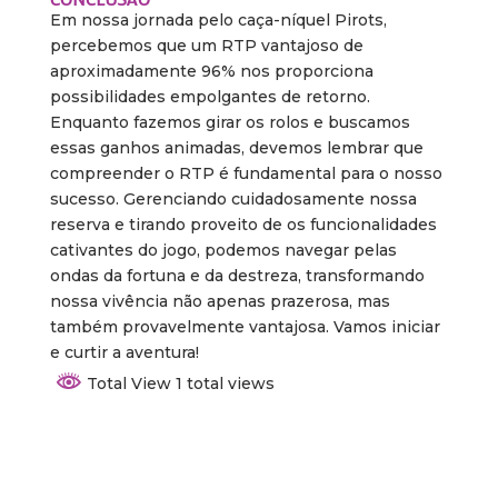
Em nossa jornada pelo caça-níquel Pirots,
percebemos que um RTP vantajoso de
aproximadamente 96% nos proporciona
possibilidades empolgantes de retorno.
Enquanto fazemos girar os rolos e buscamos
essas ganhos animadas, devemos lembrar que
compreender o RTP é fundamental para o nosso
sucesso. Gerenciando cuidadosamente nossa
reserva e tirando proveito de os funcionalidades
cativantes do jogo, podemos navegar pelas
ondas da fortuna e da destreza, transformando
nossa vivência não apenas prazerosa, mas
também provavelmente vantajosa. Vamos iniciar
e curtir a aventura!
Total View 1 total views