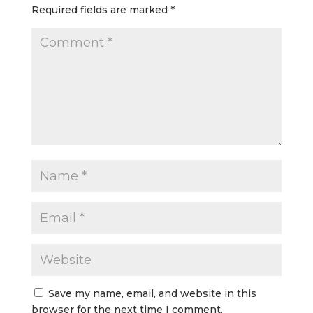
Required fields are marked
*
Save my name, email, and website in this
browser for the next time I comment.