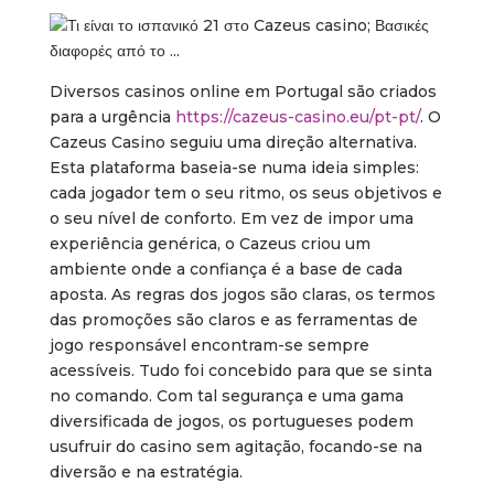
Diversos casinos online em Portugal são criados
para a urgência
https://cazeus-casino.eu/pt-pt/
. O
Cazeus Casino seguiu uma direção alternativa.
Esta plataforma baseia-se numa ideia simples:
cada jogador tem o seu ritmo, os seus objetivos e
o seu nível de conforto. Em vez de impor uma
experiência genérica, o Cazeus criou um
ambiente onde a confiança é a base de cada
aposta. As regras dos jogos são claras, os termos
das promoções são claros e as ferramentas de
jogo responsável encontram-se sempre
acessíveis. Tudo foi concebido para que se sinta
no comando. Com tal segurança e uma gama
diversificada de jogos, os portugueses podem
usufruir do casino sem agitação, focando-se na
diversão e na estratégia.