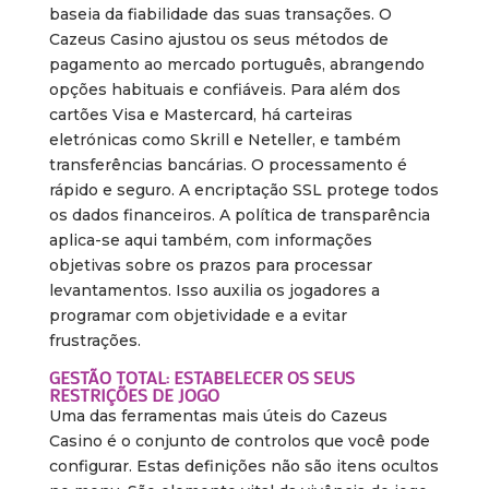
baseia da fiabilidade das suas transações. O
Cazeus Casino ajustou os seus métodos de
pagamento ao mercado português, abrangendo
opções habituais e confiáveis. Para além dos
cartões Visa e Mastercard, há carteiras
eletrónicas como Skrill e Neteller, e também
transferências bancárias. O processamento é
rápido e seguro. A encriptação SSL protege todos
os dados financeiros. A política de transparência
aplica-se aqui também, com informações
objetivas sobre os prazos para processar
levantamentos. Isso auxilia os jogadores a
programar com objetividade e a evitar
frustrações.
GESTÃO TOTAL: ESTABELECER OS SEUS
RESTRIÇÕES DE JOGO
Uma das ferramentas mais úteis do Cazeus
Casino é o conjunto de controlos que você pode
configurar. Estas definições não são itens ocultos