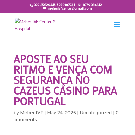
022 25620445 / 25918723 | +91-8779034242
meherivfcenter@gmail.com
APOSTE AO SEU
RITMO E VENÇA COM
SEGURANÇA NO
CAZEUS CASINO PARA
PORTUGAL
by
Meher IVF
|
May 24, 2026
|
Uncategorized
|
0
comments