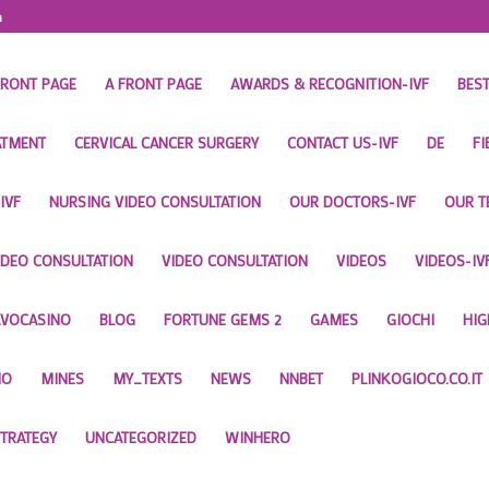
m
FRONT PAGE
A FRONT PAGE
AWARDS & RECOGNITION-IVF
BEST
ATMENT
CERVICAL CANCER SURGERY
CONTACT US-IVF
DE
FI
IVF
NURSING VIDEO CONSULTATION
OUR DOCTORS-IVF
OUR T
IDEO CONSULTATION
VIDEO CONSULTATION
VIDEOS
VIDEOS-IV
AVOCASINO
BLOG
FORTUNE GEMS 2
GAMES
GIOCHI
HIG
NO
MINES
MY_TEXTS
NEWS
NNBET
PLINKOGIOCO.CO.IT
TRATEGY
UNCATEGORIZED
WINHERO