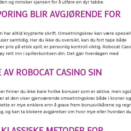
n og minsker sjansen for å utføre en dyr tabbe.
ORING BLIR AVGJØRENDE FOR
n har alltid krypterte skrift. Omsetningskrav kan være spesiel
ser samtidig. Har du ikke du oversikt, kan du fort tape både
r pris på etisk spill, er personlig kontroll viktig. Robocat Cas
y rett inn i spillerkontoen din. Det gjør hverdagen med
E AV ROBOCAT CASINO SIN
er finner du ikke bare hvilke bonuser som er aktive, men ogs
st er at den viser gjenværende omsetningskrav både i kroner o
 Dette er mye enklere enn å grave frem bonusvilkårene og reg
ng, og kan ta klokere avgjørelser om hvor mye eller hvordan du
KLASSISKE METODER FOR