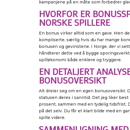
kampanjene på en måte som forbedrer glede
HVORFOR ER BONUSSP
NORSKE SPILLERE
En bonus virker alltid som en gave. Men de
kompliserte, særlig hvis du har mange bonu
bonusen og gevinstene. I Norge, der vi sette
håndterer dette ved å bygge sporingsverktø
spilløkonomi både enklere og tryggere.
EN DETALJERT ANALYS
BONUSOVERSIKT
Alt dreier seg om en egen bonusoversikt. D
statusen deres i sanntid. Det jeg liker be
prosent, sammen med en tydelig tidsfrist.
på det selv. Du får et klart bilde med en ga
spille videre.
SAMMENLIGNING MED 