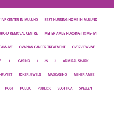
 IVF CENTER IN MULUND
BEST NURSING HOME IN MULUND
BROID REMOVAL CENTRE
MEHER AMBE NURSING HOME-IVF
EAM-IVF
OVARIAN CANCER TREATMENT
OVERVIEW-IVF
F
-1
-CASINO
1
25
3
ADMIRAL SHARK
HFLYBET
JOKER JEWELS
MADCASINO
MEHER AMBE
POST
PUBLIC
PUBLICK
SLOTTICA
SPELLEN