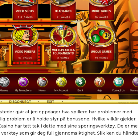
teder gjør at jeg oppdager hva spillere har problemer med
nlig problem er å holde styr på bonusene. Hvilke vilkår gjelder,
sino har tatt tak i dette med sine sporingsverktøy. De er me
 verktøy som gir deg full gjennomsiktighet. Slik kan du håndt