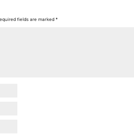
equired fields are marked
*