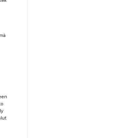
tää.
ämä
seen
to
ly
lut