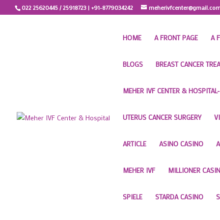
022 25620445 / 25918723 | +91-8779034242
meherivfcenter@gmail.co
HOME
A FRONT PAGE
A 
BLOGS
BREAST CANCER TRE
MEHER IVF CENTER & HOSPITAL-
UTERUS CANCER SURGERY
V
ARTICLE
ASINO CASINO
MEHER IVF
MILLIONER CASI
SPIELE
STARDA CASINO
S