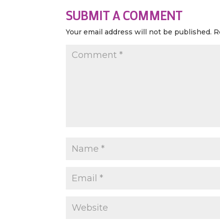
SUBMIT A COMMENT
Your email address will not be published.
R