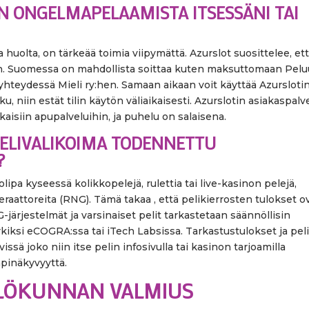
EN ONGELMAPELAAMISTA ITSESSÄNI TAI
huolta, on tärkeää toimia viipymättä. Azurslot suosittelee, et
n. Suomessa on mahdollista soittaa kuten maksuttomaan Pelu
yhteydessä Mieli ry:hen. Samaan aikaan voit käyttää Azursloti
lku, niin estät tilin käytön väliaikaisesti. Azurslotin asiakaspalv
siin apupalveluihin, ja puhelu on salaisena.
ELIVALIKOIMA TODENNETTU
?
lipa kyseessä kolikkopelejä, rulettia tai live-kasinon pelejä,
aattoreita (RNG). Tämä takaa , että pelikierrosten tulokset o
ärjestelmät ja varsinaiset pelit tarkastetaan säännöllisin
erkiksi eCOGRA:ssa tai iTech Labsissa. Tarkastustulokset ja pel
sä joko niin itse pelin infosivulla tai kasinon tarjoamilla
läpinäkyvyyttä.
ILÖKUNNAN VALMIUS