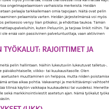
en tulee myös ymmärtää, missä tilanteessa niitä kannattaa käyt
tietoa ongelmapelaamisen varhaisista merkeistä. Heidän
tetaan pelaajia tarkkailemaan omia tapojaan. Näitä ovat pelin
inaaminen pelaamista varten. Heidän järjestelmänsä voi myös
 pelisessio venyy liian pitkäksi, ja ehdottaa taukoa. Tämän
attiapupalveluihin, kuten Peluuriin, ja tarjoaa linkit niihin. T
i ole enää vain passiivinen palveluntuottaja, vaan aktiivinen
 TYÖKALUT: RAJOITTIMET JA
ineitä pelin hallintaan. Näihin lukeutuviin lukeutuvat talletus-,
ne päiväkohtaiselle, viikko- tai kuukausitasolle. Olen
n asetusten muuttaminen on helppoa, mutta niiden poistami
 Tämä antaa aikaa pohtia. Vakavampi ja merkittävämpi vaihtoeh
tää tilinsä käytön vaikkapa kuukaudeksi tai vuodeksi. Menette
lle sekä markkinointiviestit asetetun ajan. Nämä työkalut työka
äsiin.
YKSET (UKK)