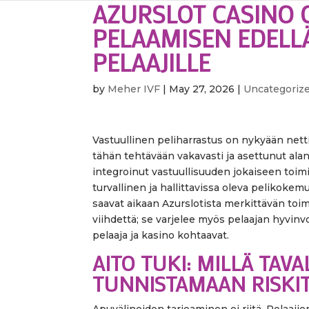
AZURSLOT CASINO 
PELAAMISEN EDELL
PELAAJILLE
by
Meher IVF
|
May 27, 2026
|
Uncategoriz
Vastuullinen peliharrastus on nykyään net
tähän tehtävään vakavasti ja asettunut alan
integroinut vastuullisuuden jokaiseen toim
turvallinen ja hallittavissa oleva pelikokemu
saavat aikaan Azurslotista merkittävän toi
viihdettä; se varjelee myös pelaajan hyvinv
pelaaja ja kasino kohtaavat.
AITO TUKI: MILLÄ TAV
TUNNISTAMAAN RISKI