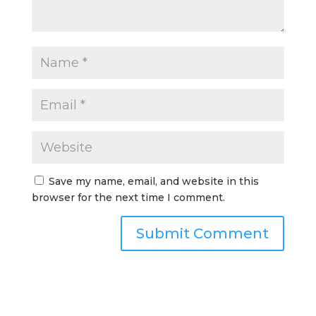
Save my name, email, and website in this
browser for the next time I comment.