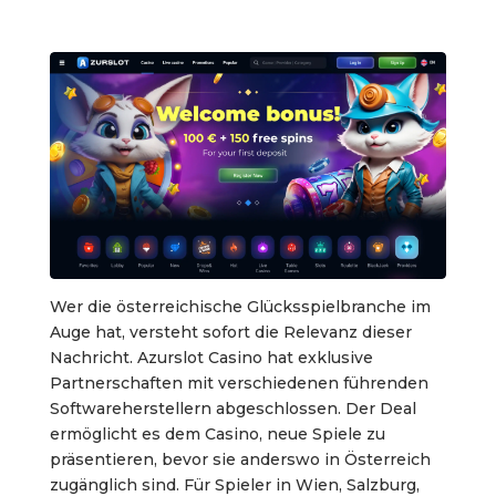
Wer die österreichische Glücksspielbranche im
Auge hat, versteht sofort die Relevanz dieser
Nachricht. Azurslot Casino hat exklusive
Partnerschaften mit verschiedenen führenden
Softwareherstellern abgeschlossen. Der Deal
ermöglicht es dem Casino, neue Spiele zu
präsentieren, bevor sie anderswo in Österreich
zugänglich sind. Für Spieler in Wien, Salzburg,