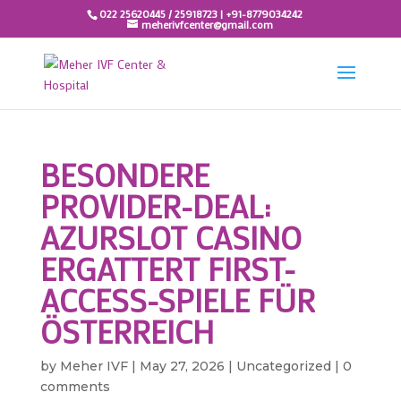
022 25620445 / 25918723 | +91-8779034242
meherivfcenter@gmail.com
BESONDERE
PROVIDER-DEAL:
AZURSLOT CASINO
ERGATTERT FIRST-
ACCESS-SPIELE FÜR
ÖSTERREICH
by
Meher IVF
|
May 27, 2026
|
Uncategorized
|
0
comments