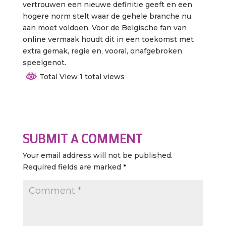
vertrouwen een nieuwe definitie geeft en een
hogere norm stelt waar de gehele branche nu
aan moet voldoen. Voor de Belgische fan van
online vermaak houdt dit in een toekomst met
extra gemak, regie en, vooral, onafgebroken
speelgenot.
Total View 1 total views
SUBMIT A COMMENT
Your email address will not be published.
Required fields are marked
*