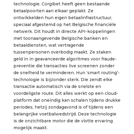
technologie. Corgibet heeft geen bestaande
betaalpoorten aan elkaar geplakt. Ze
ontwikkelden hun eigen betaalinfrastructuur,
speciaal afgestemd op het Belgische financiële
netwerk. Dit houdt in directe API-koppelingen
met toonaangevende Belgische banken en
betaaldiensten, wat vertragende
tussenpersonen overbodig maakt. Ze staken
geld in in geavanceerde algoritmes voor fraude-
preventie die transacties live screenen zonder
de snelheid te verminderen. Hun ‘smart routing’-
technologie is bijzonder sterk. Die zendt elke
transactie automatisch via de snelste en
voordeligste route. Dit alles werkt op een cloud-
platform dat oneindig kan schalen tijdens drukke
periodes, hetzij zondagavond is of tijdens een
belangrijke voetbalwedstrijd. Deze technologie
is de onzichtbare motor die de vlotte ervaring
mogelijk maakt.