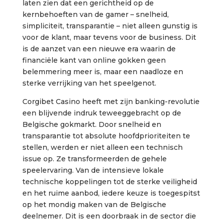
laten zien dat een gerichtheid op de
kernbehoeften van de gamer – snelheid,
simpliciteit, transparantie – niet alleen gunstig is
voor de klant, maar tevens voor de business. Dit
is de aanzet van een nieuwe era waarin de
financiële kant van online gokken geen
belemmering meer is, maar een naadloze en
sterke verrijking van het speelgenot.
Corgibet Casino heeft met zijn banking-revolutie
een blijvende indruk teweeggebracht op de
Belgische gokmarkt. Door snelheid en
transparantie tot absolute hoofdprioriteiten te
stellen, werden er niet alleen een technisch
issue op. Ze transformeerden de gehele
speelervaring. Van de intensieve lokale
technische koppelingen tot de sterke veiligheid
en het ruime aanbod, iedere keuze is toegespitst
op het mondig maken van de Belgische
deelnemer. Dit is een doorbraak in de sector die