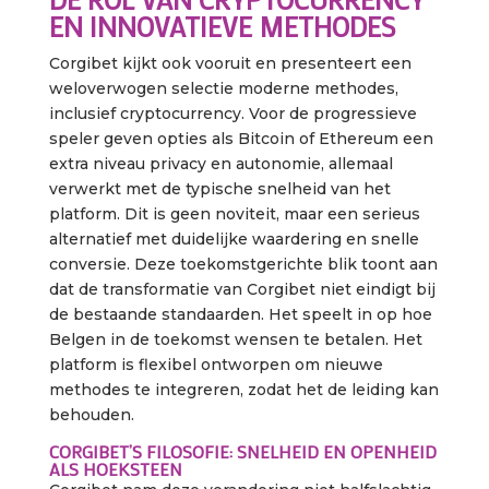
EN INNOVATIEVE METHODES
Corgibet kijkt ook vooruit en presenteert een
weloverwogen selectie moderne methodes,
inclusief cryptocurrency. Voor de progressieve
speler geven opties als Bitcoin of Ethereum een
extra niveau privacy en autonomie, allemaal
verwerkt met de typische snelheid van het
platform. Dit is geen noviteit, maar een serieus
alternatief met duidelijke waardering en snelle
conversie. Deze toekomstgerichte blik toont aan
dat de transformatie van Corgibet niet eindigt bij
de bestaande standaarden. Het speelt in op hoe
Belgen in de toekomst wensen te betalen. Het
platform is flexibel ontworpen om nieuwe
methodes te integreren, zodat het de leiding kan
behouden.
CORGIBET’S FILOSOFIE: SNELHEID EN OPENHEID
ALS HOEKSTEEN