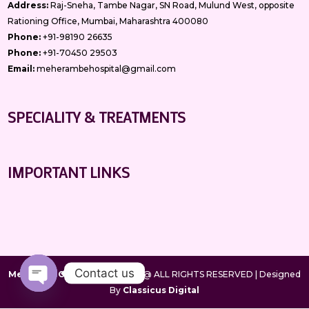
Address:
Raj-Sneha, Tambe Nagar, SN Road, Mulund West, opposite
Rationing Office, Mumbai, Maharashtra 400080
Phone:
+91-98190 26635
Phone:
+91-70450 29503
Email:
meherambehospital@gmail.com
SPECIALITY & TREATMENTS
IMPORTANT LINKS
Contact us
Meher IVF Center & Hospital
@ ALL RIGHTS RESERVED | Designed
By
Classicus Digital
Open
chaty