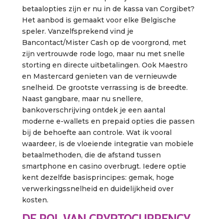
betaalopties zijn er nu in de kassa van Corgibet?
Het aanbod is gemaakt voor elke Belgische
speler. Vanzelfsprekend vind je
Bancontact/Mister Cash op de voorgrond, met
zijn vertrouwde rode logo, maar nu met snelle
storting en directe uitbetalingen. Ook Maestro
en Mastercard genieten van de vernieuwde
snelheid. De grootste verrassing is de breedte.
Naast gangbare, maar nu snellere,
bankoverschrijving ontdek je een aantal
moderne e-wallets en prepaid opties die passen
bij de behoefte aan controle. Wat ik vooral
waardeer, is de vloeiende integratie van mobiele
betaalmethoden, die de afstand tussen
smartphone en casino overbrugt. Iedere optie
kent dezelfde basisprincipes: gemak, hoge
verwerkingssnelheid en duidelijkheid over
kosten.
DE ROL VAN CRYPTOCURRENCY