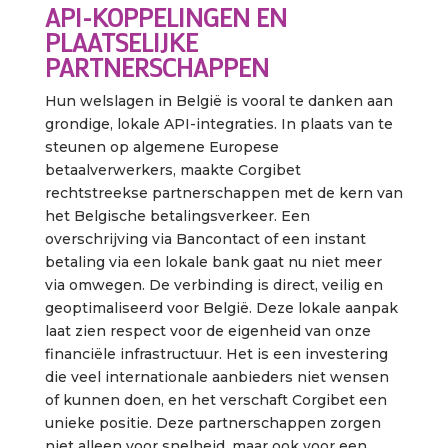
API-KOPPELINGEN EN
PLAATSELIJKE
PARTNERSCHAPPEN
Hun welslagen in België is vooral te danken aan
grondige, lokale API-integraties. In plaats van te
steunen op algemene Europese
betaalverwerkers, maakte Corgibet
rechtstreekse partnerschappen met de kern van
het Belgische betalingsverkeer. Een
overschrijving via Bancontact of een instant
betaling via een lokale bank gaat nu niet meer
via omwegen. De verbinding is direct, veilig en
geoptimaliseerd voor België. Deze lokale aanpak
laat zien respect voor de eigenheid van onze
financiële infrastructuur. Het is een investering
die veel internationale aanbieders niet wensen
of kunnen doen, en het verschaft Corgibet een
unieke positie. Deze partnerschappen zorgen
niet alleen voor snelheid, maar ook voor een