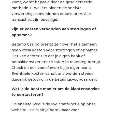
komt, wordt bepaald door de geselecteerde
methode. E-wallets bieden de snelste
verwerking, soms binnen enkele uren. Alle
transacties zijn beveiligd.
Zijn er kosten verbonden aan stortingen of
opnames?
Betamo Casino brengt zelf over het algemeen
geen extra kosten voor stortingen of opnames.
Het kan echter zijn dat je eigen bank of
betaaldienstverlener kosten in rekening brengt.
Check dit dus vooraf even bij je eigen bank.
Eventuele kosten vanuit ons worden steeds
duidelijk getoond in de betalingsvoorwaarden.
Wat is de beste manier om de klantenservice
te contacteren?
De snelste weg is de live chatfunctie op onze
website. Die is altijd bereikbaar voor