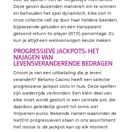
Deze geven duizenden manieren om te winnen
en behouden het spel dynamisch. Elke slot in
onze collectie valt op door haar heldere beelden,
bijpassende geluiden en een transparant
getoond return-to-player (RTP) percentage. Zo
kun je altijd een weloverwogen keuze maken.
PROGRESSIEVE JACKPOTS: HET
NAJAGEN VAN
LEVENSVERANDERENDE BEDRAGEN
Droom je van een uitbetaling die je leven
verandert? Betamo Casino heeft een selectie
progressieve jackpot slots in huis. Deze spellen
zijn wederzijds verbonden. Een klein deel van
elke inzet wordt gestort in een centrale pot, die
daardoor geleidelijk groeit tot soms wel
miljoenen euros. Bekende namen waaronder de
NetEnt progressieven staan in ons assortiment.
Het mooie is: de jackpot kan op elk moment