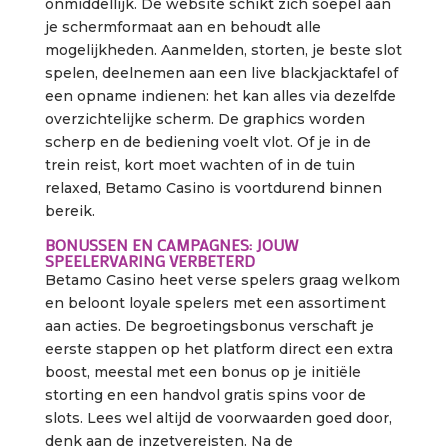
onmiddellijk. De website schikt zich soepel aan
je schermformaat aan en behoudt alle
mogelijkheden. Aanmelden, storten, je beste slot
spelen, deelnemen aan een live blackjacktafel of
een opname indienen: het kan alles via dezelfde
overzichtelijke scherm. De graphics worden
scherp en de bediening voelt vlot. Of je in de
trein reist, kort moet wachten of in de tuin
relaxed, Betamo Casino is voortdurend binnen
bereik.
BONUSSEN EN CAMPAGNES: JOUW
SPEELERVARING VERBETERD
Betamo Casino heet verse spelers graag welkom
en beloont loyale spelers met een assortiment
aan acties. De begroetingsbonus verschaft je
eerste stappen op het platform direct een extra
boost, meestal met een bonus op je initiële
storting en een handvol gratis spins voor de
slots. Lees wel altijd de voorwaarden goed door,
denk aan de inzetvereisten. Na de