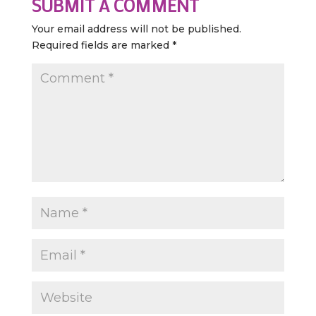
SUBMIT A COMMENT
Your email address will not be published.
Required fields are marked
*