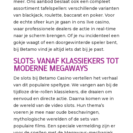
meer. Ons aanbod beslaat ook een compleet
assortiment tafelspellen: verschillende varianten
van blackjack, roulette, baccarat en poker. Voor
de echte sfeer kun je gaan in ons live casino,
waar professionele dealers de actie in real-time
naar je scherm brengen. Of je nu incidenteel een
gokje waagt of een doorgewinterde speler bent,
bij Betamo vind je altijd iets dat bij je past.
SLOTS: VANAF KLASSIEKERS TOT
MODERNE MEGAWAYS
De slots bij Betamo Casino vertellen het verhaal
van dit populaire speltype. We vangen aan bij de
tijdloze drie-rollen klassiekers, die draaien om
eenvoud en directe actie. Daarna komen we in
de wereld van de video slots. Hun thema’s
voeren je mee naar oude beschavingen,
mythologische werelden of de sets van
populaire films. Een speciale vermelding zijn er
voor de spellen met de Megaways-mechaniek.