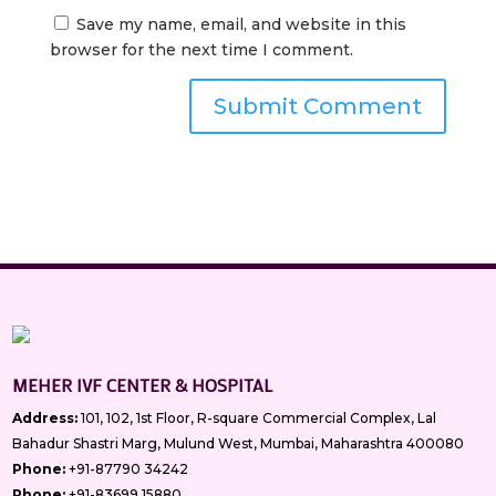
Save my name, email, and website in this
browser for the next time I comment.
MEHER IVF CENTER & HOSPITAL
Address:
101, 102, 1st Floor, R-square Commercial Complex, Lal
Bahadur Shastri Marg, Mulund West, Mumbai, Maharashtra 400080
Phone:
+91-87790 34242
Phone:
+91-83699 15880