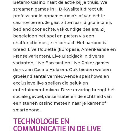
Betamo Casino haalt de actie bij je thuis. We
streamen games in HD-kwaliteit direct uit
professionele opnamestudio’s of van echte
casinovloeren. Je gaat zitten aan digitale tafels
bediend door echte, vakkundige dealers. Zij
begeleiden het spel en praten via een
chatfunctie met je in contact. Het aanbod is
breed: Live Roulette (Europese, Amerikaanse en
Franse varianten), Live Blackjack in diverse
varianten, Live Baccarat en Live Poker games
denk aan Casino Hold’em. Ook bieden we een
groeiend aantal vernieuwende spelshows en
exclusieve live spellen die geluk en
entertainment mixen. Deze ervaring brengt het
sociale gevoel, de sensatie en de echtheid van
een stenen casino meteen naar je kamer of
smartphone.
TECHNOLOGIE EN
COMMUNICATIE IN DE LIVE