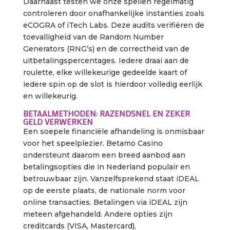
Daarnaast testen we onze spellen regelmatig
controleren door onafhankelijke instanties zoals
eCOGRA of iTech Labs. Deze audits verifiëren de
toevalligheid van de Random Number
Generators (RNG’s) en de correctheid van de
uitbetalingspercentages. Iedere draai aan de
roulette, elke willekeurige gedeelde kaart of
iedere spin op de slot is hierdoor volledig eerlijk
en willekeurig.
BETAALMETHODEN: RAZENDSNEL EN ZEKER
GELD VERWERKEN
Een soepele financiële afhandeling is onmisbaar
voor het speelplezier. Betamo Casino
ondersteunt daarom een breed aanbod aan
betalingsopties die in Nederland populair en
betrouwbaar zijn. Vanzelfsprekend staat iDEAL
op de eerste plaats, de nationale norm voor
online transacties. Betalingen via iDEAL zijn
meteen afgehandeld. Andere opties zijn
creditcards (VISA, Mastercard),