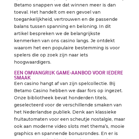
Betamo snappen we dat winnen meer is dan
toeval. Het handelt om een gevoel van
toegankelijkheid, vertrouwen en de passende
balans tussen spanning en beloning. In dit
artikel bespreken we de belangrijkste
kenmerken van ons casino langs. Je ontdekt
waarom het een populaire bestemming is voor
spelers die op zoek zijn naar iets
hoogwaardigers.
EEN OMVANGRIJK GAME-AANBOD VOOR IEDERE
SMAAK
Een casino hangt af van zijn spelcollectie. Bij
Betamo Casino hebben we daar fors op ingezet.
Onze bibliotheek bevat honderden titels,
geselecteerd voor de verschillende smaken van
het Nederlandse publiek. Denk aan klassieke
fruitautomaten voor een scheutje nostalgie, maar
ook aan moderne video slots met thema’s, mooie
graphics en spannende bonusrondes. En er is