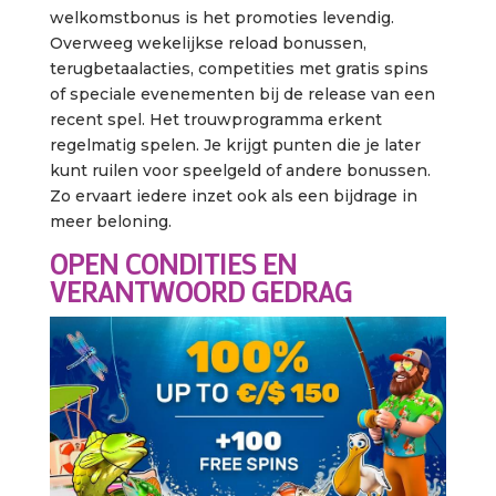
welkomstbonus is het promoties levendig.
Overweeg wekelijkse reload bonussen,
terugbetaalacties, competities met gratis spins
of speciale evenementen bij de release van een
recent spel. Het trouwprogramma erkent
regelmatig spelen. Je krijgt punten die je later
kunt ruilen voor speelgeld of andere bonussen.
Zo ervaart iedere inzet ook als een bijdrage in
meer beloning.
OPEN CONDITIES EN
VERANTWOORD GEDRAG