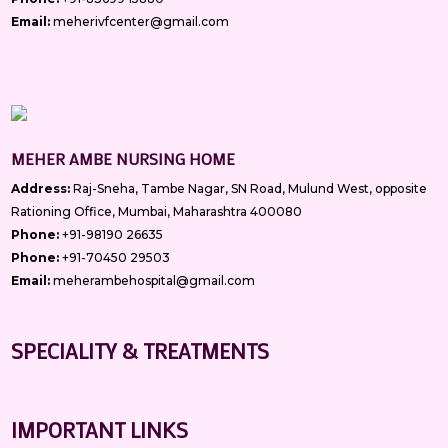
Email:
meherivfcenter@gmail.com
MEHER AMBE NURSING HOME
Address:
Raj-Sneha, Tambe Nagar, SN Road, Mulund West, opposite
Rationing Office, Mumbai, Maharashtra 400080
Phone:
+91-98190 26635
Phone:
+91-70450 29503
Email:
meherambehospital@gmail.com
SPECIALITY & TREATMENTS
IMPORTANT LINKS