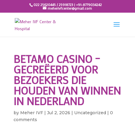
022 25620445 / 25918723 | +91-8779034242
meherivfcenter@gmail.com
BETAMO CASINO –
GECREËERD VOOR
BEZOEKERS DIE
HOUDEN VAN WINNEN
IN NEDERLAND
by
Meher IVF
|
Jul 2, 2026
|
Uncategorized
|
0
comments