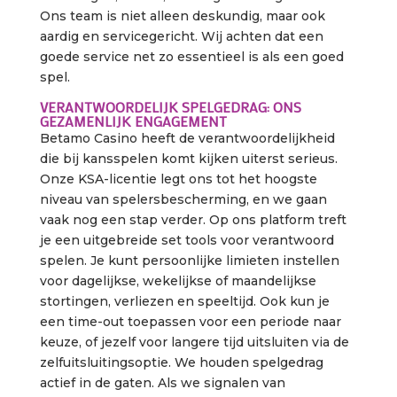
Ons team is niet alleen deskundig, maar ook
aardig en servicegericht. Wij achten dat een
goede service net zo essentieel is als een goed
spel.
VERANTWOORDELIJK SPELGEDRAG: ONS
GEZAMENLIJK ENGAGEMENT
Betamo Casino heeft de verantwoordelijkheid
die bij kansspelen komt kijken uiterst serieus.
Onze KSA-licentie legt ons tot het hoogste
niveau van spelersbescherming, en we gaan
vaak nog een stap verder. Op ons platform treft
je een uitgebreide set tools voor verantwoord
spelen. Je kunt persoonlijke limieten instellen
voor dagelijkse, wekelijkse of maandelijkse
stortingen, verliezen en speeltijd. Ook kun je
een time-out toepassen voor een periode naar
keuze, of jezelf voor langere tijd uitsluiten via de
zelfuitsluitingsoptie. We houden spelgedrag
actief in de gaten. Als we signalen van