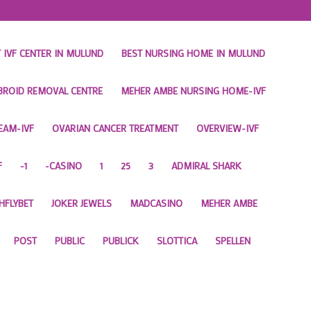
 IVF CENTER IN MULUND
BEST NURSING HOME IN MULUND
BROID REMOVAL CENTRE
MEHER AMBE NURSING HOME-IVF
EAM-IVF
OVARIAN CANCER TREATMENT
OVERVIEW-IVF
F
-1
-CASINO
1
25
3
ADMIRAL SHARK
HFLYBET
JOKER JEWELS
MADCASINO
MEHER AMBE
POST
PUBLIC
PUBLICK
SLOTTICA
SPELLEN