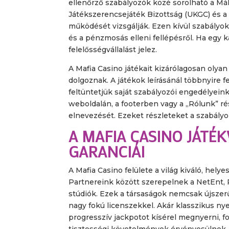
ellenőrző szabályozók közé sorolható a Mál
Játékszerencsejáték Bizottság (UKGC) és a 
működését vizsgálják. Ezen kívül szabályoka
és a pénzmosás elleni fellépésről. Ha egy k
felelősségvállalást jelez.
A Mafia Casino játékait kizárólagosan olyan
dolgoznak. A játékok leírásánál többnyire fe
feltüntetjük saját szabályozói engedélyeink
weboldalán, a footerben vagy a „Rólunk” ré
elnevezését. Ezeket részleteket a szabályoz
A MAFIA CASINO JÁTÉ
GARANCIÁI
A Mafia Casino felülete a világ kiváló, helye
Partnereink között szerepelnek a NetEnt, 
stúdiók. Ezek a társaságok nemcsak újszerű
nagy fokú licenszekkel. Akár klasszikus nyer
progresszív jackpotot kísérel megnyerni, 