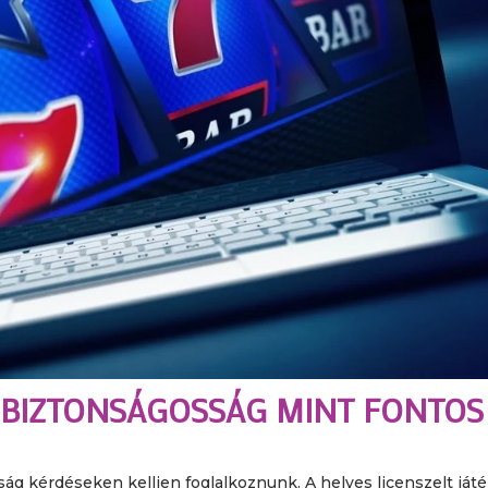
 BIZTONSÁGOSSÁG MINT FONTOS
ág kérdéseken kelljen foglalkoznunk. A helyes licenszelt ját