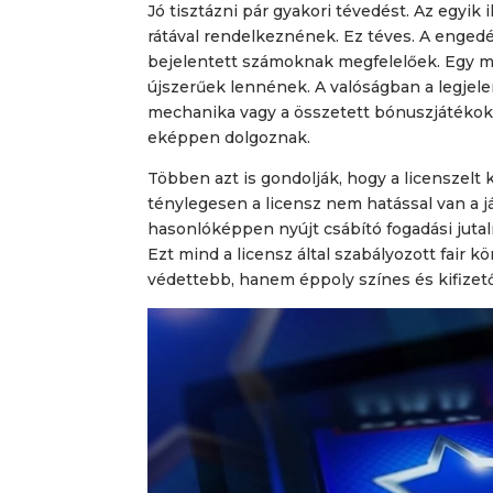
Jó tisztázni pár gyakori tévedést. Az egyik
rátával rendelkeznének. Ez téves. A engedé
bejelentett számoknak megfelelőek. Egy má
újszerűek lennének. A valóságban a legje
mechanika vagy a összetett bónuszjátékok, 
eképpen dolgoznak.
Többen azt is gondolják, hogy a licenszelt
ténylegesen a licensz nem hatással van a já
hasonlóképpen nyújt csábító fogadási juta
Ezt mind a licensz által szabályozott fair 
védettebb, hanem éppoly színes és kifizet