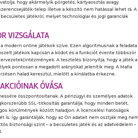
vatolja, hogy akármelyik pörgetés, kártyaosztás avagy
szerencsejáték-telep illetve a készítő nem hatással lehet rá. A
becsületes játékról, melyet technológiai és jogi garanciák
R VIZSGÁLATA
a modern online játékok szíve. Ezen algoritmusnak a feladata
nszelt játékok kapcsán a kódot és a funkciót évente többször
szervezetek|intézmények. A tesztelés bizonyítja, hogy a játék a
lyek pontosan a megadott arányokat jelenítik meg. A Mafia
zésen halad keresztül, mielőtt a kínálatba érkezne.
ZAKCIÓINAK ÓVÁSA
irnessére összpontosítanak. A pénzügyi és személyes adatok
egkorszerűbb SSL-titkosítás garantálja, hogy minden betét,
ágos körülmények között haladjon. A licencelési hatóságok
ét is. Így garantálják, hogy az Ön adatait nem osztják meg ne
tős biztonsági szint – a becsületes játék és az adatvédelem –
t.