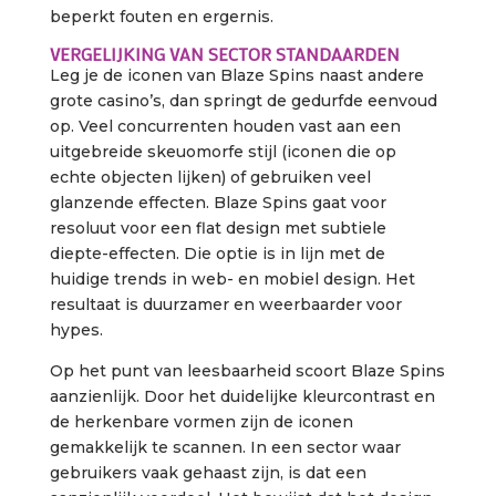
beperkt fouten en ergernis.
VERGELIJKING VAN SECTOR STANDAARDEN
Leg je de iconen van Blaze Spins naast andere
grote casino’s, dan springt de gedurfde eenvoud
op. Veel concurrenten houden vast aan een
uitgebreide skeuomorfe stijl (iconen die op
echte objecten lijken) of gebruiken veel
glanzende effecten. Blaze Spins gaat voor
resoluut voor een flat design met subtiele
diepte-effecten. Die optie is in lijn met de
huidige trends in web- en mobiel design. Het
resultaat is duurzamer en weerbaarder voor
hypes.
Op het punt van leesbaarheid scoort Blaze Spins
aanzienlijk. Door het duidelijke kleurcontrast en
de herkenbare vormen zijn de iconen
gemakkelijk te scannen. In een sector waar
gebruikers vaak gehaast zijn, is dat een