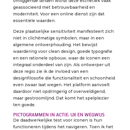
omliggende landen wordt deze esthetiek vaak
geassocieerd met betrouwbaarheid en
moderniteit. Voor een online dienst zijn dat
essentiële waarden.
Deze plaatselijke sensitiviteit manifesteert zich
niet in clichématige symbolen, maar in een
algemene ontwerphouding. Het bewijst
waardering voor clean design, goede typografie
en een rationele opbouw, waar de iconen een
integraal onderdeel van zijn. Als ontwerper uit
deze regio zie ik de invloed van een
designfilosofie die functionaliteit en schoonheid
even zwaar laat wegen. Het platform aanvoelt
daardoor niet opdringerig of overweldigend,
maar gestroomlijnd. Dat komt het spelplezier
ten goede.
PICTOGRAMMEN IN ACTIE: UX EN WEGWIJS
De daadwerkelijke test voor iconen is hun
functioneren tijdens het navigeren. Toen ik het