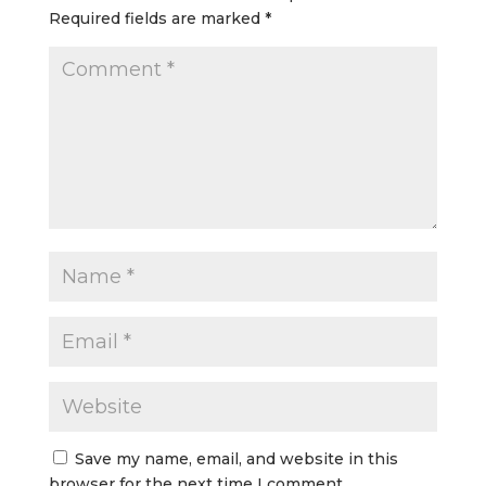
Required fields are marked
*
Save my name, email, and website in this
browser for the next time I comment.