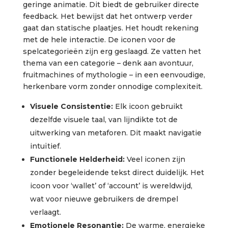
geringe animatie. Dit biedt de gebruiker directe
feedback. Het bewijst dat het ontwerp verder
gaat dan statische plaatjes. Het houdt rekening
met de hele interactie. De iconen voor de
spelcategorieën zijn erg geslaagd. Ze vatten het
thema van een categorie – denk aan avontuur,
fruitmachines of mythologie – in een eenvoudige,
herkenbare vorm zonder onnodige complexiteit.
Visuele Consistentie:
Elk icoon gebruikt
dezelfde visuele taal, van lijndikte tot de
uitwerking van metaforen. Dit maakt navigatie
intuïtief.
Functionele Helderheid:
Veel iconen zijn
zonder begeleidende tekst direct duidelijk. Het
icoon voor ‘wallet’ of ‘account’ is wereldwijd,
wat voor nieuwe gebruikers de drempel
verlaagt.
Emotionele Resonantie:
De warme, energieke