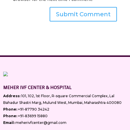
MEHER IVF CENTER & HOSPITAL
Address:
101, 102, 1st Floor, R-square Commercial Complex, Lal
Bahadur Shastri Marg, Mulund West, Mumbai, Maharashtra 400080
Phone:
+91-87790 34242
Phone:
+91-83699 15880
Email:
meherivfcenter@gmail.com