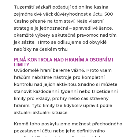
Tuzemští sázkaři požadují od online kasina
zejména dvě věci: důvěryhodnost a úctu. 500
Casino přesně na tom staví. Naše vlastní
strategie je jednoznačná – spravedlivé šance,
okamžité výběry a skutečná pravomoc nad tím,
jak sázíte. Tímto se odlišujeme od obvyklé
nabídky na českém trhu.
PLNÁ KONTROLA NAD HRANÍM A OSOBNÍMI
LIMITY
Uvědomělé hraní bereme vážně. Proto všem
hráčům nabízíme nástroje pro kompletní
kontrolu nad jejich aktivitou. Snadno si můžete
stanovit každodenní, týdenní nebo třicetidenní
limity pro vklady, prohry nebo čas strávený
hraním. Tyto limity lze kdykoliv upravit podle
aktuální aktuální situace.
Kromě toho poskytujeme možnost přechodného
pozastavení účtu nebo jeho definitivního