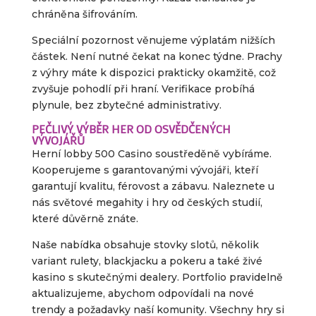
chráněna šifrováním.
Speciální pozornost věnujeme výplatám nižších
částek. Není nutné čekat na konec týdne. Prachy
z výhry máte k dispozici prakticky okamžitě, což
zvyšuje pohodlí při hraní. Verifikace probíhá
plynule, bez zbytečné administrativy.
PEČLIVÝ VÝBĚR HER OD OSVĚDČENÝCH
VÝVOJÁŘŮ
Herní lobby 500 Casino soustředěně vybíráme.
Kooperujeme s garantovanými vývojáři, kteří
garantují kvalitu, férovost a zábavu. Naleznete u
nás světové megahity i hry od českých studií,
které důvěrně znáte.
Naše nabídka obsahuje stovky slotů, několik
variant rulety, blackjacku a pokeru a také živé
kasino s skutečnými dealery. Portfolio pravidelně
aktualizujeme, abychom odpovídali na nové
trendy a požadavky naší komunity. Všechny hry si