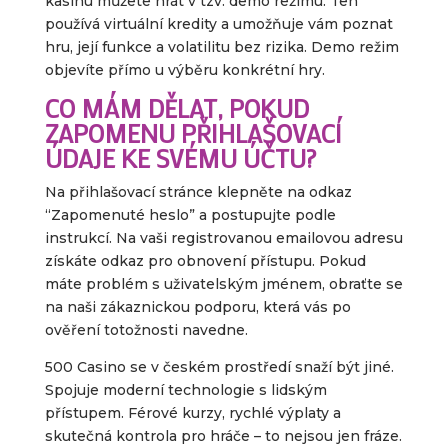
kasinu můžete hrát v tzv. demo režimu. Ten
používá virtuální kredity a umožňuje vám poznat
hru, její funkce a volatilitu bez rizika. Demo režim
objevíte přímo u výběru konkrétní hry.
CO MÁM DĚLAT, POKUD
ZAPOMENU PŘIHLAŠOVACÍ
ÚDAJE KE SVÉMU ÚČTU?
Na přihlašovací stránce klepněte na odkaz
“Zapomenuté heslo” a postupujte podle
instrukcí. Na vaši registrovanou emailovou adresu
získáte odkaz pro obnovení přístupu. Pokud
máte problém s uživatelským jménem, obraťte se
na naši zákaznickou podporu, která vás po
ověření totožnosti navedne.
500 Casino se v českém prostředí snaží být jiné.
Spojuje moderní technologie s lidským
přístupem. Férové kurzy, rychlé výplaty a
skutečná kontrola pro hráče – to nejsou jen fráze.