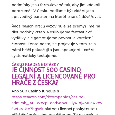
podmínky jsou formulované tak, aby jim kdokoli
porozuměl. V Česku hodláme být viděni jako
spravedlivý partner, na kterého se dá důvěřovat.
Řada našich hráčů vyzdvihuje, že přemýšlíme na
dlouhodobý vztah. Neslibujeme fantastické
výdělky, ale garantujeme pevnou a korektní
činnost. Tento postoj se projevuje v tom, že s
námi hráči pokračují a jsou spokojení – což si
systematicky testujeme.
ČASTO KLADENÉ OTÁZKY
JE ČINNOST 500 CASINO
LEGÁLNÍ A LICENCOVANÉ PRO
HRÁČE Z ČESKA?
Ano 500 Casino funguje s
https://tracxn.com/d/companies/casino-
admiral/__AuFWWpEeod5qpv0HlyRIoj4MLeRkev
5wtkVUtc7bgWk
platnou licencí poskytnutou
příslušným českým regulátorem. To naznačuje,