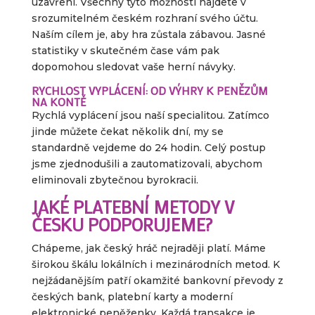
uzavření. Všechny tyto možnosti najdete v
srozumitelném českém rozhraní svého účtu.
Naším cílem je, aby hra zůstala zábavou. Jasné
statistiky v skutečném čase vám pak
dopomohou sledovat vaše herní návyky.
RYCHLOST VYPLÁCENÍ: OD VÝHRY K PENĚZŮM
NA KONTĚ
Rychlá vyplácení jsou naší specialitou. Zatímco
jinde můžete čekat několik dní, my se
standardně vejdeme do 24 hodin. Celý postup
jsme zjednodušili a zautomatizovali, abychom
eliminovali zbytečnou byrokracii.
JAKÉ PLATEBNÍ METODY V
ČESKU PODPORUJEME?
Chápeme, jak český hráč nejraději platí. Máme
širokou škálu lokálních i mezinárodních metod. K
nejžádanějším patří okamžité bankovní převody z
českých bank, platební karty a moderní
elektronické peněženky. Každá transakce je