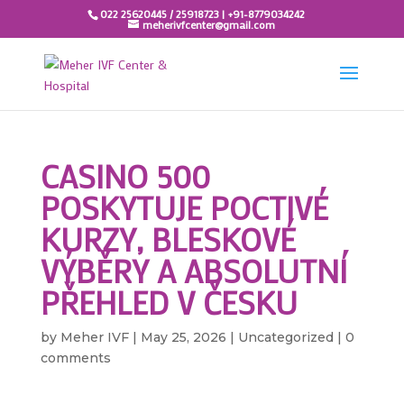
022 25620445 / 25918723 | +91-8779034242
meherivfcenter@gmail.com
CASINO 500
POSKYTUJE POCTIVÉ
KURZY, BLESKOVÉ
VÝBĚRY A ABSOLUTNÍ
PŘEHLED V ČESKU
by
Meher IVF
|
May 25, 2026
|
Uncategorized
|
0
comments