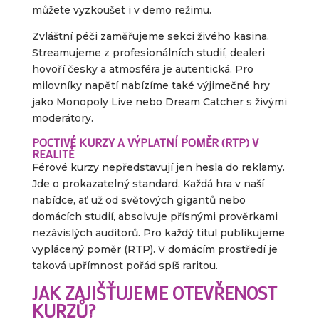
můžete vyzkoušet i v demo režimu.
Zvláštní péči zaměřujeme sekci živého kasina.
Streamujeme z profesionálních studií, dealeri
hovoří česky a atmosféra je autentická. Pro
milovníky napětí nabízíme také výjimečné hry
jako Monopoly Live nebo Dream Catcher s živými
moderátory.
POCTIVÉ KURZY A VÝPLATNÍ POMĚR (RTP) V
REALITĚ
Férové kurzy nepředstavují jen hesla do reklamy.
Jde o prokazatelný standard. Každá hra v naší
nabídce, ať už od světových gigantů nebo
domácích studií, absolvuje přísnými prověrkami
nezávislých auditorů. Pro každý titul publikujeme
vyplácený poměr (RTP). V domácím prostředí je
taková upřímnost pořád spíš raritou.
JAK ZAJIŠŤUJEME OTEVŘENOST
KURZŮ?