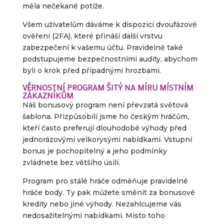
měla nečekané potíže.
Všem uživatelům dáváme k dispozici dvoufázové
ověření (2FA), které přináší další vrstvu
zabezpečení k vašemu účtu. Pravidelně také
podstupujeme bezpečnostními audity, abychom
byli o krok před případnými hrozbami.
VĚRNOSTNÍ PROGRAM ŠITÝ NA MÍRU MÍSTNÍM
ZÁKAZNÍKŮM
Náš bonusový program není převzatá světová
šablona. Přizpůsobili jsme ho českým hráčům,
kteří často preferují dlouhodobé výhody před
jednorázovými velkorysými nabídkami. Vstupní
bonus je pochopitelný a jeho podmínky
zvládnete bez většího úsilí.
Program pro stálé hráče odměňuje pravidelné
hráče body. Ty pak můžete směnit za bonusové
kredity nebo jiné výhody. Nezahlcujeme vás
nedosažitelnými nabídkami. Místo toho