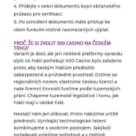
Přidejte v sekci dokumentů kopii občanského
průkazu pro verifikaci.
Po schválení dokumentů máte přístup ke
všem funkcím včetně neomezených výplat.
PROČ, ŽE SI ZVOLIT 500 CASINO NA ČESKÉM
TRHU?
Variant je dost, ale jen některé platformy opravdu
slyší, co hráči potřebují. 500 Casino bylo založeno
proto, aby českým hráčům předložilo
zabezpečené a průhledné prostředí. Držíme se
regionálních norem, vlastníme českou licenci a
naše firemní činnosti tvoříme podle tuzemských
přání. Chápeme tuzemské legislativě i tomu, jak
hráči mají v oblibě hrát.
Nestačí nám jen slibovat. Proto nabízíme určité
přednosti. Vynikající technologické řešení
kombinujeme s osobním postojem. Jakýkoli
požadavek vyřešíme pohotově a v češtině,