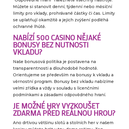
“Odpovědné hraní” naleznete všechny nástroje.
Můžete si stanovit denní, týdenní nebo měsíční
limity pro vklady, prohrávané částky či čas. Limity
se uplatňují okamžitě a jejich zvýšení podléhá
ochranné lhůtě.
NABÍZÍ 500 CASINO NĚJAKÉ
BONUSY BEZ NUTNOSTI
VKLADU?
Naše bonusová politika je postavena na
transparentnosti a dlouhodobé hodnotě.
Orientujeme se především na bonusy k vkladu a
věrnostní program. Bonusy bez vkladu nabízíme
velmi zřídka a vždy v souladu s licenčními
podmínkami a zásadami odpovědného hraní.
JE MOŽNÉ HRY VYZKOUŠET
ZDARMA PŘED REÁLNOU HROU?
Ano drtivou většinu slotů a stolních her v našem