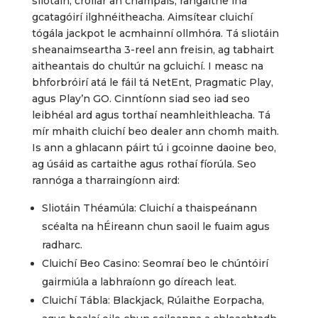
sliotáin, croílár an champais, rangaithe ina
gcatagóirí ilghnéitheacha. Aimsítear cluichí
tógála jackpot le acmhainní ollmhóra. Tá sliotáin
sheanaimseartha 3-reel ann freisin, ag tabhairt
aitheantais do chultúr na gcluichí. I measc na
bhforbróirí atá le fáil tá NetEnt, Pragmatic Play,
agus Play’n GO. Cinntíonn siad seo iad seo
leibhéal ard agus torthaí neamhleithleacha. Tá
mír mhaith cluichí beo dealer ann chomh maith.
Is ann a ghlacann páirt tú i gcoinne daoine beo,
ag úsáid as cartaithe agus rothaí fíorúla. Seo
rannóga a tharraingíonn aird:
Sliotáin Théamúla: Cluichí a thaispeánann
scéalta na hÉireann chun saoil le fuaim agus
radharc.
Cluichí Beo Casino: Seomraí beo le chúntóirí
gairmiúla a labhraíonn go díreach leat.
Cluichí Tábla: Blackjack, Rúlaithe Eorpacha,