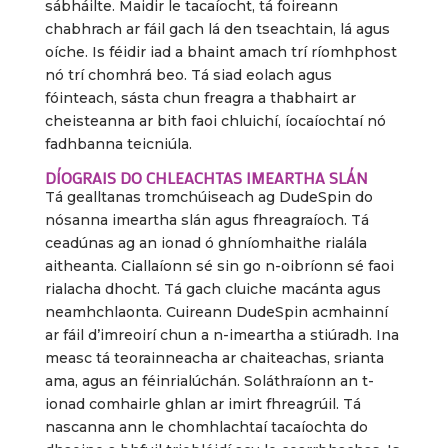
sábháilte. Maidir le tacaíocht, tá foireann
chabhrach ar fáil gach lá den tseachtain, lá agus
oíche. Is féidir iad a bhaint amach trí ríomhphost
nó trí chomhrá beo. Tá siad eolach agus
fóinteach, sásta chun freagra a thabhairt ar
cheisteanna ar bith faoi chluichí, íocaíochtaí nó
fadhbanna teicniúla.
DÍOGRAIS DO CHLEACHTAS IMEARTHA SLÁN
Tá gealltanas tromchúiseach ag DudeSpin do
nósanna imeartha slán agus fhreagraíoch. Tá
ceadúnas ag an ionad ó ghníomhaithe rialála
aitheanta. Ciallaíonn sé sin go n-oibríonn sé faoi
rialacha dhocht. Tá gach cluiche macánta agus
neamhchlaonta. Cuireann DudeSpin acmhainní
ar fáil d’imreoirí chun a n-imeartha a stiúradh. Ina
measc tá teorainneacha ar chaiteachas, srianta
ama, agus an féinrialúchán. Soláthraíonn an t-
ionad comhairle ghlan ar imirt fhreagrúil. Tá
nascanna ann le chomhlachtaí tacaíochta do