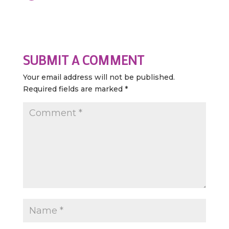
SUBMIT A COMMENT
Your email address will not be published.
Required fields are marked
*