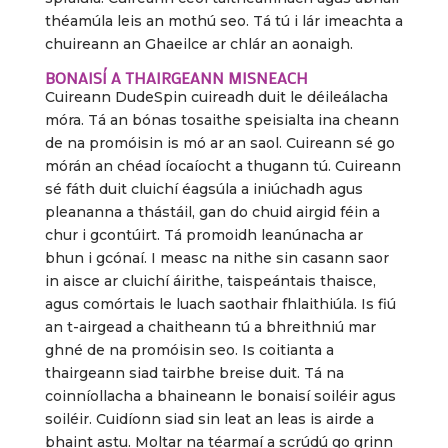
théamúla leis an mothú seo. Tá tú i lár imeachta a
chuireann an Ghaeilce ar chlár an aonaigh.
BONAISÍ A THAIRGEANN MISNEACH
Cuireann DudeSpin cuireadh duit le déileálacha
móra. Tá an bónas tosaithe speisialta ina cheann
de na promóisin is mó ar an saol. Cuireann sé go
mórán an chéad íocaíocht a thugann tú. Cuireann
sé fáth duit cluichí éagsúla a iniúchadh agus
pleananna a thástáil, gan do chuid airgid féin a
chur i gcontúirt. Tá promoidh leanúnacha ar
bhun i gcónaí. I measc na nithe sin casann saor
in aisce ar cluichí áirithe, taispeántais thaisce,
agus comórtais le luach saothair fhlaithiúla. Is fiú
an t-airgead a chaitheann tú a bhreithniú mar
ghné de na promóisin seo. Is coitianta a
thairgeann siad tairbhe breise duit. Tá na
coinníollacha a bhaineann le bonaisí soiléir agus
soiléir. Cuidíonn siad sin leat an leas is airde a
bhaint astu. Moltar na téarmaí a scrúdú go grinn