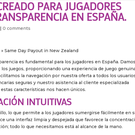
CREADO PARA JUGADORES
RANSPARENCIA EN ESPAÑA.
|
0 comments
parencia es fundamental para los jugadores en España. Damo
 de los juegos, proporcionando una experiencia de juego genuina
acilitamos la navegación por nuestra oferta a todos los usuarios
arias seguras y nuestro asistencia al cliente especializada
stas características nos hacen únicos.
CIÓN INTUITIVAS
lo, lo que permite a los jugadores sumergirse fácilmente en 
ece una interfaz limpia y despejada que favorece la concentrac
ón; todo lo que necesitamos está al alcance de la mano.