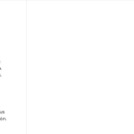
s
.
.
sus
ión.