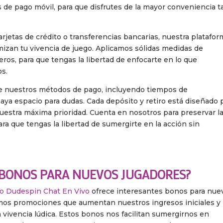
de pago móvil, para que disfrutes de la mayor conveniencia t
arjetas de crédito o transferencias bancarias, nuestra platafo
izan tu vivencia de juego. Aplicamos sólidas medidas de
eros, para que tengas la libertad de enfocarte en lo que
os.
re nuestros métodos de pago, incluyendo tiempos de
ya espacio para dudas. Cada depósito y retiro está diseñado 
nuestra máxima prioridad. Cuenta en nosotros para preservar l
ara que tengas la libertad de sumergirte en la acción sin
 BONOS PARA NUEVOS JUGADORES?
o Dudespin Chat En Vivo
ofrece interesantes bonos para nue
emos promociones que aumentan nuestros ingresos iniciales y
a vivencia lúdica. Estos bonos nos facilitan sumergirnos en