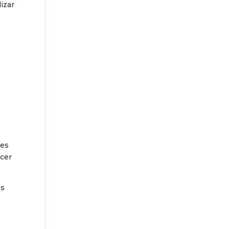
izar
nes
ocer
os