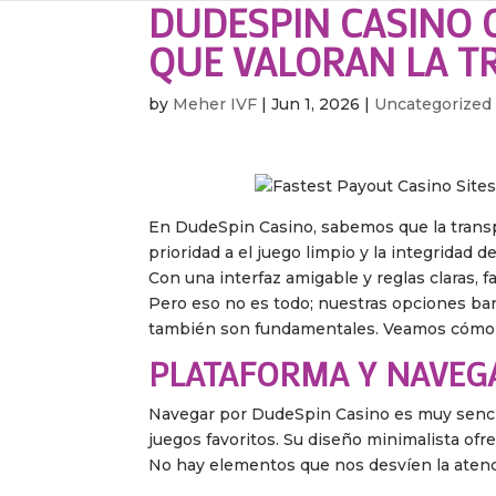
DUDESPIN CASINO 
QUE VALORAN LA T
by
Meher IVF
|
Jun 1, 2026
|
Uncategorized
En DudeSpin Casino, sabemos que la trans
prioridad a el juego limpio y la integridad
Con una interfaz amigable y reglas claras, f
Pero eso no es todo; nuestras opciones banc
también son fundamentales. Veamos cómo e
PLATAFORMA Y NAVEGA
Navegar por DudeSpin Casino es muy sencil
juegos favoritos. Su diseño minimalista ofr
No hay elementos que nos desvíen la atenci