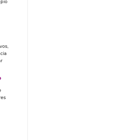
opio
vos,
cia
ar
?
e
res