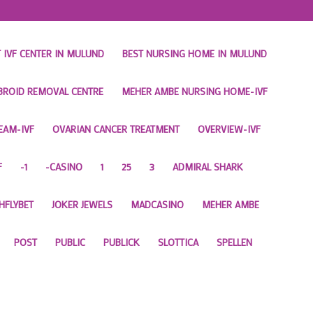
 IVF CENTER IN MULUND
BEST NURSING HOME IN MULUND
BROID REMOVAL CENTRE
MEHER AMBE NURSING HOME-IVF
EAM-IVF
OVARIAN CANCER TREATMENT
OVERVIEW-IVF
F
-1
-CASINO
1
25
3
ADMIRAL SHARK
HFLYBET
JOKER JEWELS
MADCASINO
MEHER AMBE
POST
PUBLIC
PUBLICK
SLOTTICA
SPELLEN