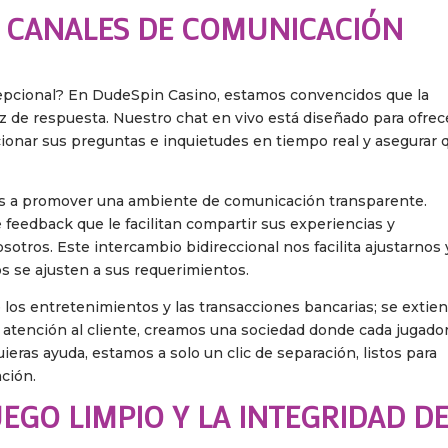
Y CANALES DE COMUNICACIÓN
xcepcional? En DudeSpin Casino, estamos convencidos que la
dez de respuesta. Nuestro chat en vivo está diseñado para ofrec
ionar sus preguntas e inquietudes en tiempo real y asegurar 
s a promover una ambiente de comunicación transparente.
eedback que le facilitan compartir sus experiencias y
tros. Este intercambio bidireccional nos facilita ajustarnos 
os se ajusten a sus requerimientos.
 los entretenimientos y las transacciones bancarias; se extie
 la atención al cliente, creamos una sociedad donde cada jugado
ieras ayuda, estamos a solo un clic de separación, listos para
ación.
EGO LIMPIO Y LA INTEGRIDAD D