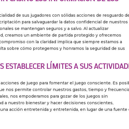
cialidad de sus jugadores con sólidas acciones de resguardo d
riptación para salvaguardar la datos confidencial de nuestros
onales se mantengan seguros y a salvo. Al actualizar
d, creamos un ambiente de partida protegido y ofrecemos
 compromiso con la claridad implica que siempre estamos a
ulta sobre cómo protegemos y honramos la seguridad de sus
S ESTABLECER LÍMITES A SUS ACTIVIDAD
us acciones de juego para fomentar el juego consciente. Es posi
s que nos permite controlar nuestros gastos, tiempo y frecuenci
duales, nos empoderamos para gozar de los juegos sin
d a nuestro bienestar y hacer decisiones conscientes,
una acción entretenida y entretenida, en lugar de una fuente