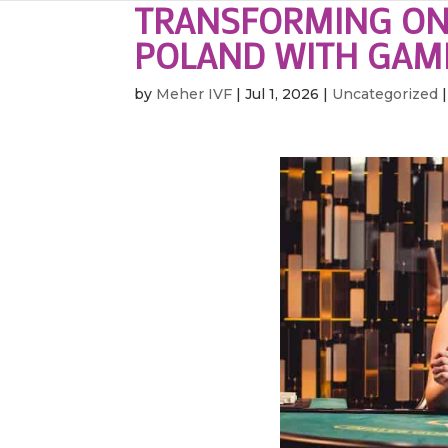
TRANSFORMING ON
POLAND WITH GAM
by
Meher IVF
|
Jul 1, 2026
|
Uncategorized