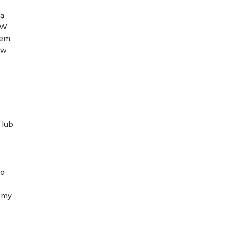
są
 W
nem.
 w
 lub
go
iemy