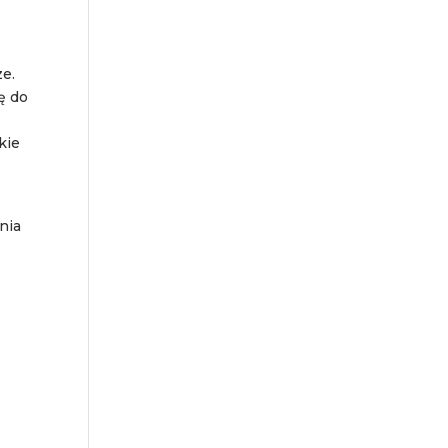
ze.
ę do
kie
nia