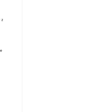
 z
ne
e