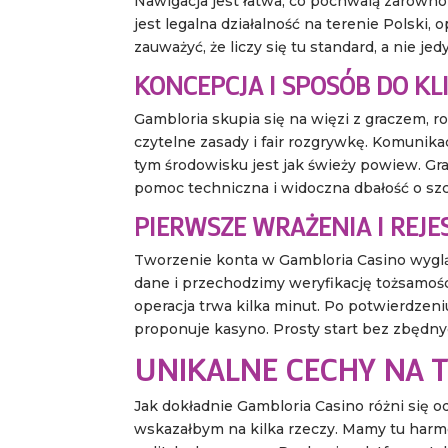
Nawigacja jest łatwa, co pochwalą zarówno
jest legalna działalność na terenie Polski,
zauważyć, że liczy się tu standard, a nie jed
KONCEPCJA I SPOSÓB DO KL
Gambloria skupia się na więzi z graczem, 
czytelne zasady i fair rozgrywkę. Komunika
tym środowisku jest jak świeży powiew. Gr
pomoc techniczna i widoczna dbałość o szc
PIERWSZE WRAŻENIA I REJE
Tworzenie konta w Gambloria Casino wyg
dane i przechodzimy weryfikację tożsamości
operacja trwa kilka minut. Po potwierdzeni
proponuje kasyno. Prosty start bez zbędny
UNIKALNE CECHY NA 
Jak dokładnie Gambloria Casino różni się o
wskazałbym na kilka rzeczy. Mamy tu harmo