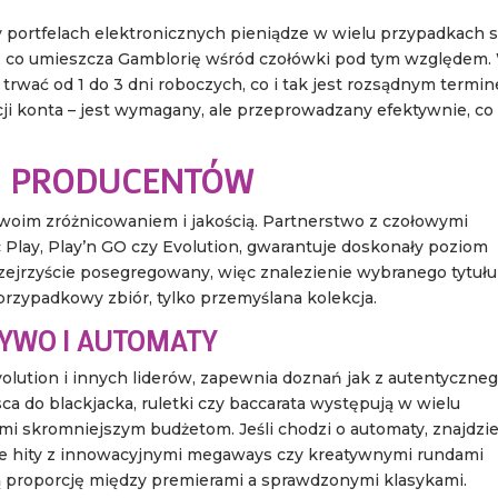
zy portfelach elektronicznych pieniądze w wielu przypadkach 
, co umieszcza Gamblorię wśród czołówki pod tym względem.
wać od 1 do 3 dni roboczych, co i tak jest rozsądnym termi
cji konta – jest wymagany, ale przeprowadzany efektywnie, co
 I PRODUCENTÓW
 swoim zróżnicowaniem i jakością. Partnerstwo z czołowymi
c Play, Play’n GO czy Evolution, gwarantuje doskonały poziom
 przejrzyście posegregowany, więc znalezienie wybranego tytułu
przypadkowy zbiór, tylko przemyślana kolekcja.
YWO I AUTOMATY
olution i innych liderów, zapewnia doznań jak z autentyczne
ca do blackjacka, ruletki czy baccarata występują w wielu
mi skromniejszym budżetom. Jeśli chodzi o automaty, znajdz
sze hity z innowacyjnymi megaways czy kreatywnymi rundami
 proporcję między premierami a sprawdzonymi klasykami.