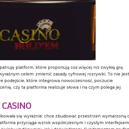
patruję platform, które proponują coś więcej niż zwykłą grę.
wyraźnym celem: zmienić zasady cyfrowej rozrywki. To nie jes
owe podejście, które integrowa nowoczesność, poczucie
enię, czy ta platforma realizuje słowa i na czym polega jej
 CASINO
ikowała się wyraźnie: chce zbudować przestrzeń wymarzoną d
atforma przyciąga wzrok współczesnym i czystym interfejsem