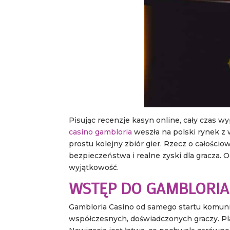
Pisując recenzje kasyn online, cały czas wy
casino gambloria
weszła na polski rynek z 
prostu kolejny zbiór gier. Rzecz o całości
bezpieczeństwa i realne zyski dla gracza. Oc
wyjątkowość.
WSTĘP DO GAMBLORIA
Gambloria Casino od samego startu komun
współczesnych, doświadczonych graczy. Pl