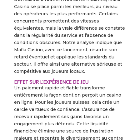
Casino se place parmi les meilleurs, au niveau
des opérateurs les plus performants. Certains
concurrents promettent des vitesses
équivalentes, mais la vraie différence se constate
dans la régularité du service et l’absence de
conditions obscures. Notre analyse indique que
Mafia Casino, avec ce lancement, résorbe son
retard éventuel et applique les standards du
secteur. Il offre ainsi une alternative sérieuse et
compétitive aux joueurs locaux.
EFFET SUR L’EXPÉRIENCE DE JEU
Un paiement rapide et fiable transforme
entièrement la façon dont on perçoit un casino
en ligne. Pour les joueurs suisses, cela crée un
cercle vertueux de confiance. L’assurance de
recevoir rapidement ses gains favorise un
engagement plus détendu. Cette liquidité
financière élimine une source de frustration
majeure et recentre le divertissement au centre