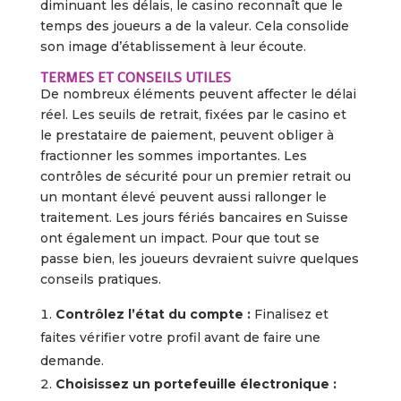
diminuant les délais, le casino reconnaît que le
temps des joueurs a de la valeur. Cela consolide
son image d’établissement à leur écoute.
TERMES ET CONSEILS UTILES
De nombreux éléments peuvent affecter le délai
réel. Les seuils de retrait, fixées par le casino et
le prestataire de paiement, peuvent obliger à
fractionner les sommes importantes. Les
contrôles de sécurité pour un premier retrait ou
un montant élevé peuvent aussi rallonger le
traitement. Les jours fériés bancaires en Suisse
ont également un impact. Pour que tout se
passe bien, les joueurs devraient suivre quelques
conseils pratiques.
Contrôlez l’état du compte :
Finalisez et
faites vérifier votre profil avant de faire une
demande.
Choisissez un portefeuille électronique :