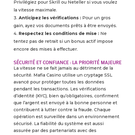
Privilégiez pour Skrill ou Neteller si vous voulez
la vitesse maximale.
Anticipez les vérifications :
Pour un gros
gain, ayez vos documents prêts à être envoyés.
Respectez les conditions de mise :
Ne
tentez pas de retrait si un bonus actif impose
encore des mises à effectuer.
SÉCURITÉ ET CONFIANCE : LA PRIORITÉ MAJEURE
La vitesse ne se fait jamais au détriment de la
sécurité. Mafia Casino utilise un cryptage SSL
avancé pour protéger toutes les données
pendant les transactions. Les vérifications
d’identité (KYC), bien qu’obligatoires, confirment
que l’argent est envoyé à la bonne personne et
contribuent à lutter contre la fraude. Chaque
opération est surveillée dans un environnement
sécurisé. La fiabilité du système est aussi
assurée par des partenariats avec des