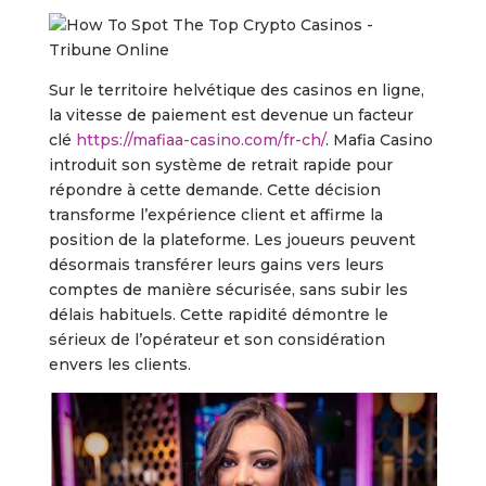
Sur le territoire helvétique des casinos en ligne,
la vitesse de paiement est devenue un facteur
clé
https://mafiaa-casino.com/fr-ch/
. Mafia Casino
introduit son système de retrait rapide pour
répondre à cette demande. Cette décision
transforme l’expérience client et affirme la
position de la plateforme. Les joueurs peuvent
désormais transférer leurs gains vers leurs
comptes de manière sécurisée, sans subir les
délais habituels. Cette rapidité démontre le
sérieux de l’opérateur et son considération
envers les clients.