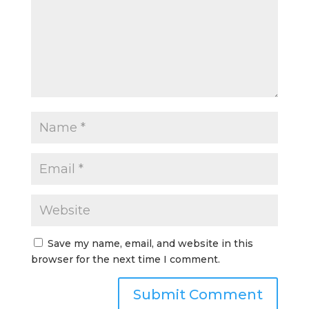
Save my name, email, and website in this
browser for the next time I comment.