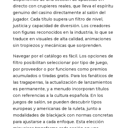
directo con crupieres reales, que lleva el espíritu
genuino del casino directamente al salón del
jugador. Cada título supera un filtro de nivel,
justicia y capacidad de diversión. Los creadores
son figuras reconocidos en la industria, lo que se
traduce en visuales de alta calidad, animaciones
sin tropiezos y mecánicas que sorprenden.
Navegar por el catálogo es fácil. Los opciones de
filtro posibilitan seleccionar por tipo de juego,
por proveedor o por funciones como premios
acumulados o tiradas gratis. Para los fanáticos de
las tragaperras, la actualización de lanzamientos
es permanente, y a menudo incorporan títulos
con referencias a la cultura española. En los
juegos de salón, se pueden descubrir tipos
europeas y americanas de la ruleta, junto a
modalidades de blackjack con normas concretas
para ajustarse a cada enfoque. Esta elección