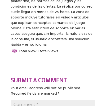
plataforma, las normas de los juegos y las
condiciones de las ofertas. La réplica por correo
suele llegar en menos de 24 horas. La zona de
soporte incluye tutoriales en vídeo y artículos
que explican conceptos comunes del juego
online. Esta estructura de soporte en varias
capas asegura que, sin importar la naturaleza de
la consulta, el usuario encontrará una solución
rápida y en su idioma.
Total View 1 total views
SUBMIT A COMMENT
Your email address will not be published.
Required fields are marked
*