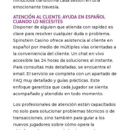
minuciosa transforma cada sesión en una
emocionante travesía.
ATENCIÓN AL CLIENTE: AYUDA EN ESPAÑOL
CUANDO LO NECESITES
Disponer de alguien que atienda con rapidez es
clave para resolver cualquier duda o problema.
Spinstein Casino ofrece asistencia al cliente en
español por medio de múltiples vías orientadas a
la conveniencia del cliente. Un chat en vivo
accesible las 24 horas da soluciones al instante.
Para consultas más detalladas, se encuentra el
email. El servicio se completa con un apartado de
FAQ muy detallado y guías prácticas. Este
enfoque garantiza que cada jugador se sienta
acompañado y atendido en todo momento.
Los profesionales de atención están capacitados
no solo para solucionar problemas técnicos o de
transacciones, sino también para guiar a los
nuevos jugadores sobre cómo opera la