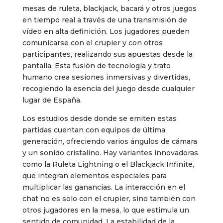
mesas de ruleta, blackjack, bacará y otros juegos
en tiempo real a través de una transmisión de
vídeo en alta definición. Los jugadores pueden
comunicarse con el crupier y con otros
participantes, realizando sus apuestas desde la
pantalla. Esta fusión de tecnología y trato
humano crea sesiones inmersivas y divertidas,
recogiendo la esencia del juego desde cualquier
lugar de España.
Los estudios desde donde se emiten estas
partidas cuentan con equipos de última
generación, ofreciendo varios ángulos de cámara
y un sonido cristalino. Hay variantes innovadoras
como la Ruleta Lightning o el Blackjack Infinite,
que integran elementos especiales para
multiplicar las ganancias. La interacción en el
chat no es solo con el crupier, sino también con
otros jugadores en la mesa, lo que estimula un
sentido de comunidad. La estabilidad de la