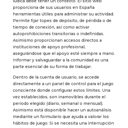
lúdica debe tener un contexto. El sitio web
proporciona de sus usuarios en España
herramientas útiles para administrar su actividad.
Permite fijar topes de depósito, de pérdida o de
tiempo de conexión, así como activar
autoprohibiciones transitorias o indefinidas.
Asimismo proporcionan accesos directos a
instituciones de apoyo profesional,
asegurándose que el apoyo esté siempre a mano.
Informar y salvaguardar a la comunidad es una
parte esencial de su forma de trabajar.
Dentro de la cuenta de usuario, se accede
directamente a un panel de control para el juego
consciente donde configurar estos límites. Una
vez establecidos, son inamovibles durante el
periodo elegido (diario, semanal o mensual).
Asimismo está disponible hacer un autoanálisis
mediante un formulario que ayuda a valorar los
hábitos de juego. Si se necesita una interrupción