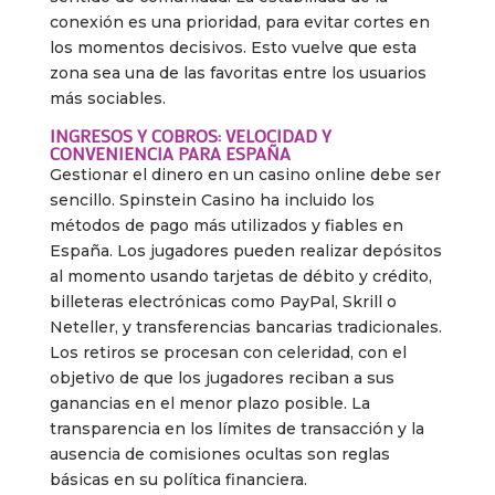
conexión es una prioridad, para evitar cortes en
los momentos decisivos. Esto vuelve que esta
zona sea una de las favoritas entre los usuarios
más sociables.
INGRESOS Y COBROS: VELOCIDAD Y
CONVENIENCIA PARA ESPAÑA
Gestionar el dinero en un casino online debe ser
sencillo. Spinstein Casino ha incluido los
métodos de pago más utilizados y fiables en
España. Los jugadores pueden realizar depósitos
al momento usando tarjetas de débito y crédito,
billeteras electrónicas como PayPal, Skrill o
Neteller, y transferencias bancarias tradicionales.
Los retiros se procesan con celeridad, con el
objetivo de que los jugadores reciban a sus
ganancias en el menor plazo posible. La
transparencia en los límites de transacción y la
ausencia de comisiones ocultas son reglas
básicas en su política financiera.