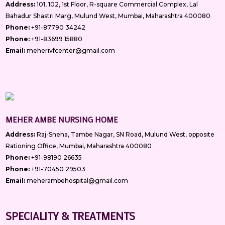
Address:
101, 102, 1st Floor, R-square Commercial Complex, Lal
Bahadur Shastri Marg, Mulund West, Mumbai, Maharashtra 400080
Phone:
+91-87790 34242
Phone:
+91-83699 15880
Email:
meherivfcenter@gmail.com
MEHER AMBE NURSING HOME
Address:
Raj-Sneha, Tambe Nagar, SN Road, Mulund West, opposite
Rationing Office, Mumbai, Maharashtra 400080
Phone:
+91-98190 26635
Phone:
+91-70450 29503
Email:
meherambehospital@gmail.com
SPECIALITY & TREATMENTS