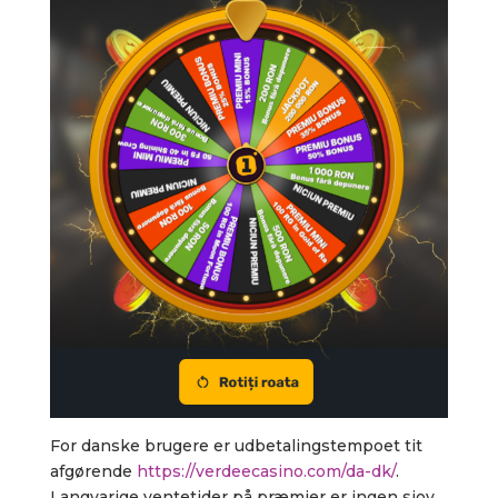
For danske brugere er udbetalingstempoet tit
afgørende
https://verdeecasino.com/da-dk/
.
Langvarige ventetider på præmier er ingen sjov