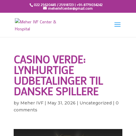
022 25620445 / 25918723 | +91-8779034242
meherivfcenter@gmail.com
CASINO VERDE:
LYNHURTIGE
UDBETALINGER TIL
DANSKE SPILLERE
by
Meher IVF
|
May 31, 2026
|
Uncategorized
|
0
comments