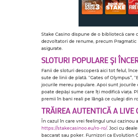
Stake Casino dispune de o bibliotecă care c
dezvoltatori de renume, precum Pragmatic Pl
asigurate.
SLOTURI POPULARE ȘI ÎNCE
Fanii de sloturi descoperă aici tot felul, în
sute de linii de plată. “Gates of Olympus”,
jocurile mereu populare. Apoi sunt jocurile
poate depăși sume care îți modifică viața. P
premii în bani reali pe lângă ce culegi din ro
TRĂIREA AUTENTICĂ A LIVE
În cazul în care vrei feelingul unui cazinou
https://stakecasinoo.eu/ro-ro/
. Joci cu deale
baccarat sau poker. Furnizori ca Evolution G