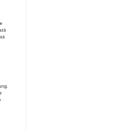
ie
ază
 să
ung.
e
o