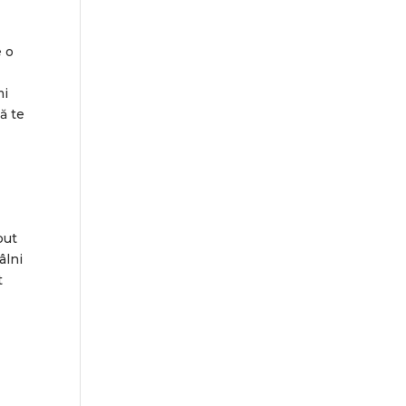
e o
mi
să te
put
âlni
t