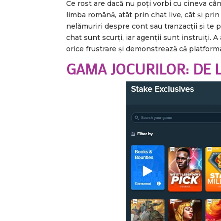
Ce rost are dacă nu poți vorbi cu cineva câ
limba română, atât prin chat live, cât și pri
nelămuriri despre cont sau tranzacții și te 
chat sunt scurți, iar agenții sunt instruiți
orice frustrare și demonstrează că platform
GAMA JOCURILOR: DE L