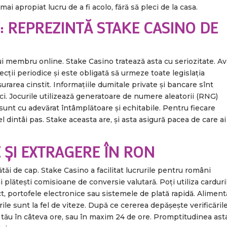
ai apropiat lucru de a fi acolo, fără să pleci de la casa.
E: REPREZINTĂ STAKE CASINO DE
rui membru online. Stake Casino tratează asta cu seriozitate. A
cții periodice și este obligată să urmeze toate legislația
urarea cinstit. Informațiile dumitale private și bancare sînt
ci. Jocurile utilizează generatoare de numere aleatorii (RNG)
sunt cu adevărat întâmplătoare și echitabile. Pentru fiecare
 dintâi pas. Stake aceasta are, și asta asigură pacea de care ai
ȘI EXTRAGERE ÎN RON
bătăi de cap. Stake Casino a facilitat lucrurile pentru români
i plătești comisioane de conversie valutară. Poți utiliza carduri
t, portofele electronice sau sistemele de plată rapidă. Aliment
rile sunt la fel de viteze. După ce cererea depășește verificăril
l tău în câteva ore, sau în maxim 24 de ore. Promptitudinea ast