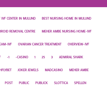
 IVF CENTER IN MULUND
BEST NURSING HOME IN MULUND
BROID REMOVAL CENTRE
MEHER AMBE NURSING HOME-IVF
EAM-IVF
OVARIAN CANCER TREATMENT
OVERVIEW-IVF
F
-1
-CASINO
1
25
3
ADMIRAL SHARK
HFLYBET
JOKER JEWELS
MADCASINO
MEHER AMBE
POST
PUBLIC
PUBLICK
SLOTTICA
SPELLEN