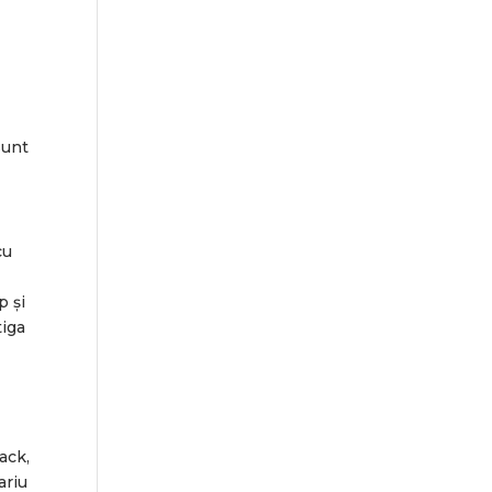
sunt
cu
p și
tiga
jack,
ariu