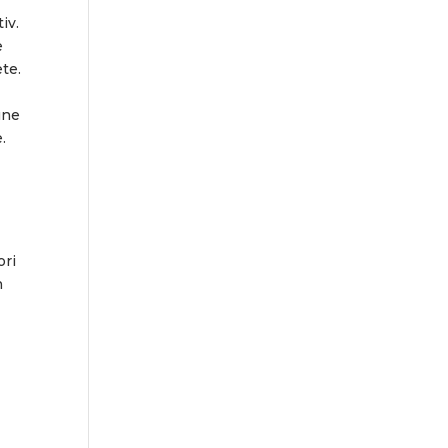
iv.
e
te.
une
.
ori
n