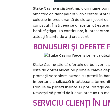
Stake Casino a câștigat rapid un nume bun î
amestec de transparență, diversitate și aten
colecție impresionantă de sloturi, jocuri de
cunoscuți. Însă ceea ce o face unică este an
banii câștigați. În continuare, îți prezentăm 
aștepți înainte de a-ți crea cont.
BONUSURI ȘI OFERTE
Stake Casino știe că ofertele de bun venit 
este de obicei alocat pe primele câteva depo
promoții sezoniere, turnee cu premii în ba
important: analizează întotdeauna termenii și 
trebuie să pariezi înainte să poți retrage câ
Reușești să profiti de lucruri precum un ma
SERVICIU CLIENȚI ÎN 