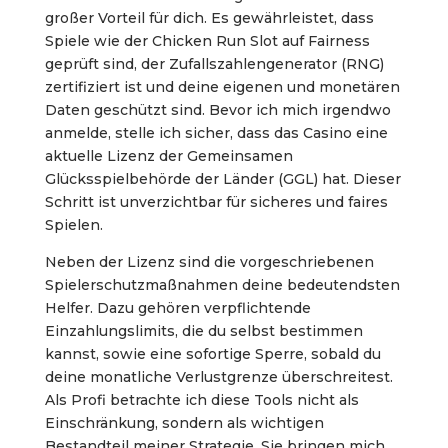
großer Vorteil für dich. Es gewährleistet, dass
Spiele wie der Chicken Run Slot auf Fairness
geprüft sind, der Zufallszahlengenerator (RNG)
zertifiziert ist und deine eigenen und monetären
Daten geschützt sind. Bevor ich mich irgendwo
anmelde, stelle ich sicher, dass das Casino eine
aktuelle Lizenz der Gemeinsamen
Glücksspielbehörde der Länder (GGL) hat. Dieser
Schritt ist unverzichtbar für sicheres und faires
Spielen.
Neben der Lizenz sind die vorgeschriebenen
Spielerschutzmaßnahmen deine bedeutendsten
Helfer. Dazu gehören verpflichtende
Einzahlungslimits, die du selbst bestimmen
kannst, sowie eine sofortige Sperre, sobald du
deine monatliche Verlustgrenze überschreitest.
Als Profi betrachte ich diese Tools nicht als
Einschränkung, sondern als wichtigen
Bestandteil meiner Strategie. Sie bringen mich