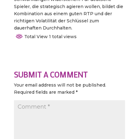
Spieler, die strategisch agieren wollen, bildet die
Kombination aus einem guten RTP und der
richtigen Volatilität der Schlüssel zum
dauerhaften Durchhalten.
Total View 1 total views
SUBMIT A COMMENT
Your email address will not be published.
Required fields are marked
*