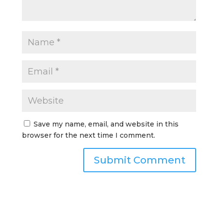
Save my name, email, and website in this
browser for the next time I comment.