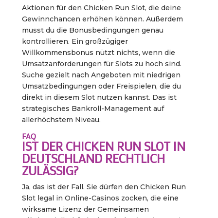
Aktionen für den Chicken Run Slot, die deine
Gewinnchancen erhöhen können. Außerdem
musst du die Bonusbedingungen genau
kontrollieren. Ein großzügiger
Willkommensbonus nützt nichts, wenn die
Umsatzanforderungen für Slots zu hoch sind.
Suche gezielt nach Angeboten mit niedrigen
Umsatzbedingungen oder Freispielen, die du
direkt in diesem Slot nutzen kannst. Das ist
strategisches Bankroll-Management auf
allerhöchstem Niveau.
FAQ
IST DER CHICKEN RUN SLOT IN
DEUTSCHLAND RECHTLICH
ZULÄSSIG?
Ja, das ist der Fall. Sie dürfen den Chicken Run
Slot legal in Online-Casinos zocken, die eine
wirksame Lizenz der Gemeinsamen