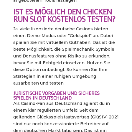
angebotenen Tools festlegen.
IST ES MÖGLICH DEN CHICKEN
RUN SLOT KOSTENLOS TESTEN?
Ja, viele lizenzierte deutsche Casinos bieten
einen Demo-Modus oder “Geldspiel” an. Dabei
spielen Sie mit virtuellem Guthaben. Das ist die
beste Möglichkeit, die Spielmechanik, Symbole
und Bonusfeatures ohne Risiko zu erkunden,
bevor Sie mit Echtgeld einsetzen. Nutzen Sie
diese Option unbedingt. So können Sie Ihre
Strategien in einer ruhigen Umgebung
ausarbeiten und testen.
JURISTISCHE VORGABEN UND SICHERES
SPIELEN IN DEUTSCHLAND
Als Casino-Fan aus Deutschland agierst du in
einem klar regulierten Umfeld. Seit dem
geltenden Glücksspielstaatsvertrag (GlüStV) 2021
sind nur noch konzessionierte Betreiber auf
dem deutschen Markt tätig sein. Das ist ein