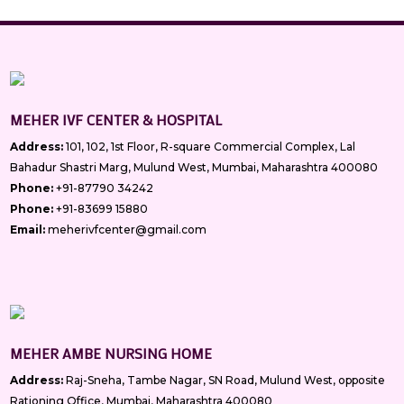
MEHER IVF CENTER & HOSPITAL
Address:
101, 102, 1st Floor, R-square Commercial Complex, Lal
Bahadur Shastri Marg, Mulund West, Mumbai, Maharashtra 400080
Phone:
+91-87790 34242
Phone:
+91-83699 15880
Email:
meherivfcenter@gmail.com
MEHER AMBE NURSING HOME
Address:
Raj-Sneha, Tambe Nagar, SN Road, Mulund West, opposite
Rationing Office, Mumbai, Maharashtra 400080