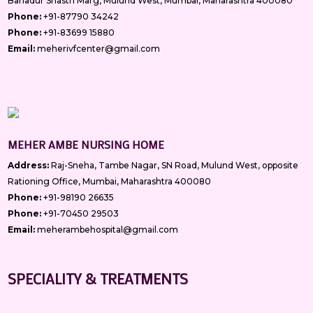
Bahadur Shastri Marg, Mulund West, Mumbai, Maharashtra 400080
Phone:
+91-87790 34242
Phone:
+91-83699 15880
Email:
meherivfcenter@gmail.com
MEHER AMBE NURSING HOME
Address:
Raj-Sneha, Tambe Nagar, SN Road, Mulund West, opposite
Rationing Office, Mumbai, Maharashtra 400080
Phone:
+91-98190 26635
Phone:
+91-70450 29503
Email:
meherambehospital@gmail.com
SPECIALITY & TREATMENTS