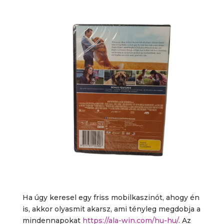
Ha úgy keresel egy friss mobilkaszinót, ahogy én
is, akkor olyasmit akarsz, ami tényleg megdobja a
mindennapokat
https://ala-win.com/hu-hu/
. Az