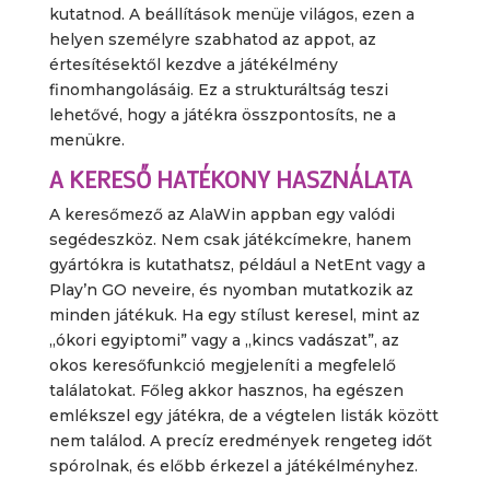
kutatnod. A beállítások menüje világos, ezen a
helyen személyre szabhatod az appot, az
értesítésektől kezdve a játékélmény
finomhangolásáig. Ez a strukturáltság teszi
lehetővé, hogy a játékra összpontosíts, ne a
menükre.
A KERESŐ HATÉKONY HASZNÁLATA
A keresőmező az AlaWin appban egy valódi
segédeszköz. Nem csak játékcímekre, hanem
gyártókra is kutathatsz, például a NetEnt vagy a
Play’n GO neveire, és nyomban mutatkozik az
minden játékuk. Ha egy stílust keresel, mint az
„ókori egyiptomi” vagy a „kincs vadászat”, az
okos keresőfunkció megjeleníti a megfelelő
találatokat. Főleg akkor hasznos, ha egészen
emlékszel egy játékra, de a végtelen listák között
nem találod. A precíz eredmények rengeteg időt
spórolnak, és előbb érkezel a játékélményhez.