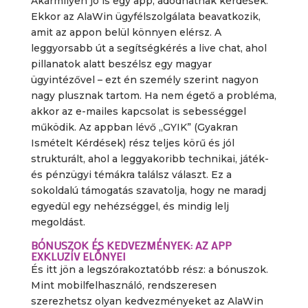
Akármilyen jó is egy app, adódhatnak kérdések.
Ekkor az AlaWin ügyfélszolgálata beavatkozik,
amit az appon belül könnyen elérsz. A
leggyorsabb út a segítségkérés a live chat, ahol
pillanatok alatt beszélsz egy magyar
ügyintézővel – ezt én személy szerint nagyon
nagy plusznak tartom. Ha nem égető a probléma,
akkor az e-mailes kapcsolat is sebességgel
működik. Az appban lévő „GYIK” (Gyakran
Ismételt Kérdések) rész teljes körű és jól
strukturált, ahol a leggyakoribb technikai, játék-
és pénzügyi témákra találsz választ. Ez a
sokoldalú támogatás szavatolja, hogy ne maradj
egyedül egy nehézséggel, és mindig lelj
megoldást.
BÓNUSZOK ÉS KEDVEZMÉNYEK: AZ APP
EXKLUZÍV ELŐNYEI
És itt jön a legszórakoztatóbb rész: a bónuszok.
Mint mobilfelhasználó, rendszeresen
szerezhetsz olyan kedvezményeket az AlaWin