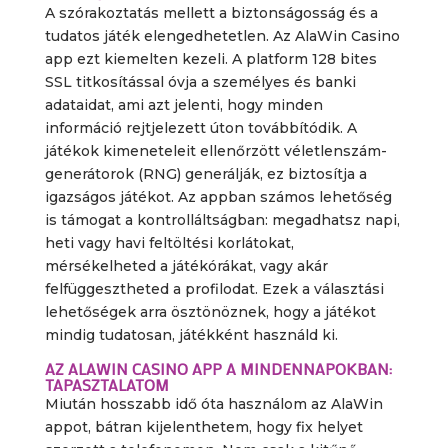
A szórakoztatás mellett a biztonságosság és a
tudatos játék elengedhetetlen. Az AlaWin Casino
app ezt kiemelten kezeli. A platform 128 bites
SSL titkosítással óvja a személyes és banki
adataidat, ami azt jelenti, hogy minden
információ rejtjelezett úton továbbítódik. A
játékok kimeneteleit ellenőrzött véletlenszám-
generátorok (RNG) generálják, ez biztosítja a
igazságos játékot. Az appban számos lehetőség
is támogat a kontrolláltságban: megadhatsz napi,
heti vagy havi feltöltési korlátokat,
mérsékelheted a játékórákat, vagy akár
felfüggesztheted a profilodat. Ezek a választási
lehetőségek arra ösztönöznek, hogy a játékot
mindig tudatosan, játékként használd ki.
AZ ALAWIN CASINO APP A MINDENNAPOKBAN:
TAPASZTALATOM
Miután hosszabb idő óta használom az AlaWin
appot, bátran kijelenthetem, hogy fix helyet