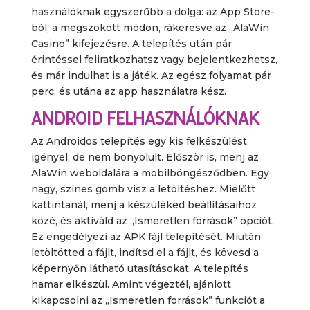
használóknak egyszerűbb a dolga: az App Store-
ból, a megszokott módon, rákeresve az „AlaWin
Casino” kifejezésre. A telepítés után pár
érintéssel feliratkozhatsz vagy bejelentkezhetsz,
és már indulhat is a játék. Az egész folyamat pár
perc, és utána az app használatra kész.
ANDROID FELHASZNÁLÓKNAK
Az Androidos telepítés egy kis felkészülést
igényel, de nem bonyolult. Először is, menj az
AlaWin weboldalára a mobilböngésződben. Egy
nagy, színes gomb visz a letöltéshez. Mielőtt
kattintanál, menj a készüléked beállításaihoz
közé, és aktiváld az „Ismeretlen források” opciót.
Ez engedélyezi az APK fájl telepítését. Miután
letöltötted a fájlt, indítsd el a fájlt, és kövesd a
képernyőn látható utasításokat. A telepítés
hamar elkészül. Amint végeztél, ajánlott
kikapcsolni az „Ismeretlen források” funkciót a