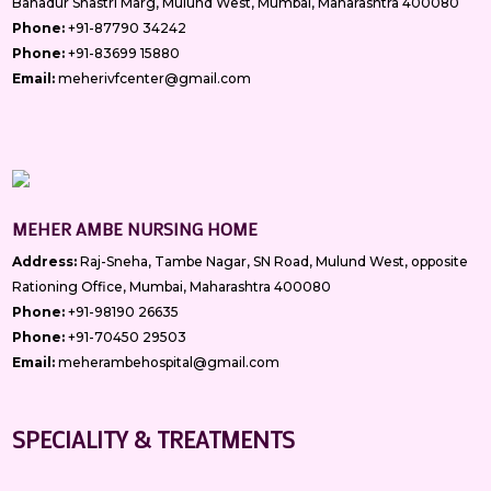
Bahadur Shastri Marg, Mulund West, Mumbai, Maharashtra 400080
Phone:
+91-87790 34242
Phone:
+91-83699 15880
Email:
meherivfcenter@gmail.com
MEHER AMBE NURSING HOME
Address:
Raj-Sneha, Tambe Nagar, SN Road, Mulund West, opposite
Rationing Office, Mumbai, Maharashtra 400080
Phone:
+91-98190 26635
Phone:
+91-70450 29503
Email:
meherambehospital@gmail.com
SPECIALITY & TREATMENTS