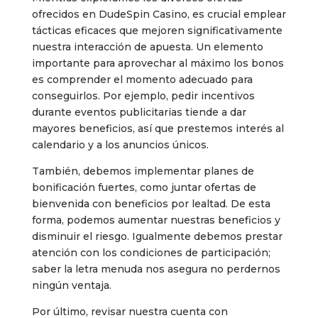
ofrecidos en DudeSpin Casino, es crucial emplear
tácticas eficaces que mejoren significativamente
nuestra interacción de apuesta. Un elemento
importante para aprovechar al máximo los bonos
es comprender el momento adecuado para
conseguirlos. Por ejemplo, pedir incentivos
durante eventos publicitarias tiende a dar
mayores beneficios, así que prestemos interés al
calendario y a los anuncios únicos.
También, debemos implementar planes de
bonificación fuertes, como juntar ofertas de
bienvenida con beneficios por lealtad. De esta
forma, podemos aumentar nuestras beneficios y
disminuir el riesgo. Igualmente debemos prestar
atención con los condiciones de participación;
saber la letra menuda nos asegura no perdernos
ningún ventaja.
Por último, revisar nuestra cuenta con