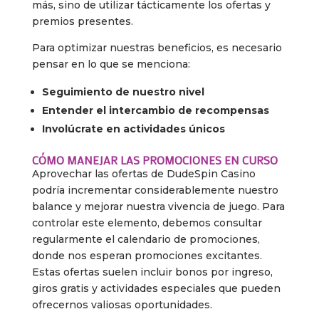
más, sino de utilizar tácticamente los ofertas y
premios presentes.
Para optimizar nuestras beneficios, es necesario
pensar en lo que se menciona:
Seguimiento de nuestro nivel
Entender el intercambio de recompensas
Involúcrate en actividades únicos
CÓMO MANEJAR LAS PROMOCIONES EN CURSO
Aprovechar las ofertas de DudeSpin Casino
podría incrementar considerablemente nuestro
balance y mejorar nuestra vivencia de juego. Para
controlar este elemento, debemos consultar
regularmente el calendario de promociones,
donde nos esperan promociones excitantes.
Estas ofertas suelen incluir bonos por ingreso,
giros gratis y actividades especiales que pueden
ofrecernos valiosas oportunidades.