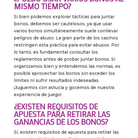
MISMO TIEMPO?
Si bien podemos explorar tácticas para juntar
bonos, debemos ser cautelosos, ya que usar
varios bonos simultáneamente suele conllevar
peligros de abuso. La gran parte de los casinos
restringen esta práctica para evitar abusos. Por
lo tanto, es fundamental consultar los
reglamentos antes de probar juntar bonos. Si
organizamos bien y entendemos las normas, es
posible aprovechar los bonos sin exceder los
límites ni sufrir resultados indeseadas.
¡Juguemos con astucia y gocemos de nuestra
experiencia de juego!
¿EXISTEN REQUISITOS DE
APUESTA PARA RETIRAR LAS
GANANCIAS DE LOS BONOS?
Sí, existen requisitos de apuesta para retirar las