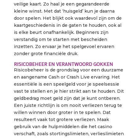
veilige kaart. Zo haal je een gegarandeerde
kleine winst. Met dat ‘huisgeld’ kun je daarna
door spelen. Het blijkt ook waardevol zijn om de
kaartgeschiedenis in de gaten te houden, ook al
is elke beurt onafhankelijk. Beginners zijn
verstandig om te starten met bescheiden
inzetten. Zo ervaar je het spelgevoel ervaren
zonder grote financiële druk.
RISICOBEHEER EN VERANTWOORD GOKKEN
Risicobeheer is de grondslag voor een duurzame
en aangename Cash or Crash Live ervaring. Het
essentiële is een speelgeld voor je speelsessie
vast te stellen en je hier strikt aan te houden. Dit
geldbedrag moet geld zijn dat je kunt ontberen.
Een juiste richtlijn is om nooit verliezen terug te
willen winnen door groter in te spelen. Dat
resulteert vaak tot grotere verliezen. Maak
gebruik van de hulpmiddelen die het casino
verschaft, zoals stortingslimieten, verlieslimieten