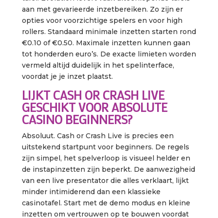
aan met gevarieerde inzetbereiken. Zo zijn er
opties voor voorzichtige spelers en voor high
rollers. Standaard minimale inzetten starten rond
€0.10 of €0.50. Maximale inzetten kunnen gaan
tot honderden euro’s. De exacte limieten worden
vermeld altijd duidelijk in het spelinterface,
voordat je je inzet plaatst.
LIJKT CASH OR CRASH LIVE
GESCHIKT VOOR ABSOLUTE
CASINO BEGINNERS?
Absoluut. Cash or Crash Live is precies een
uitstekend startpunt voor beginners. De regels
zijn simpel, het spelverloop is visueel helder en
de instapinzetten zijn beperkt. De aanwezigheid
van een live presentator die alles verklaart, lijkt
minder intimiderend dan een klassieke
casinotafel. Start met de demo modus en kleine
inzetten om vertrouwen op te bouwen voordat