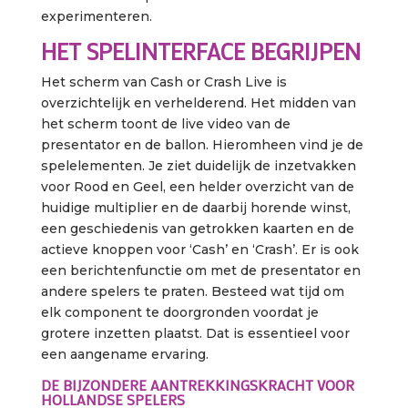
experimenteren.
HET SPELINTERFACE BEGRIJPEN
Het scherm van Cash or Crash Live is
overzichtelijk en verhelderend. Het midden van
het scherm toont de live video van de
presentator en de ballon. Hieromheen vind je de
spelelementen. Je ziet duidelijk de inzetvakken
voor Rood en Geel, een helder overzicht van de
huidige multiplier en de daarbij horende winst,
een geschiedenis van getrokken kaarten en de
actieve knoppen voor ‘Cash’ en ‘Crash’. Er is ook
een berichtenfunctie om met de presentator en
andere spelers te praten. Besteed wat tijd om
elk component te doorgronden voordat je
grotere inzetten plaatst. Dat is essentieel voor
een aangename ervaring.
DE BIJZONDERE AANTREKKINGSKRACHT VOOR
HOLLANDSE SPELERS