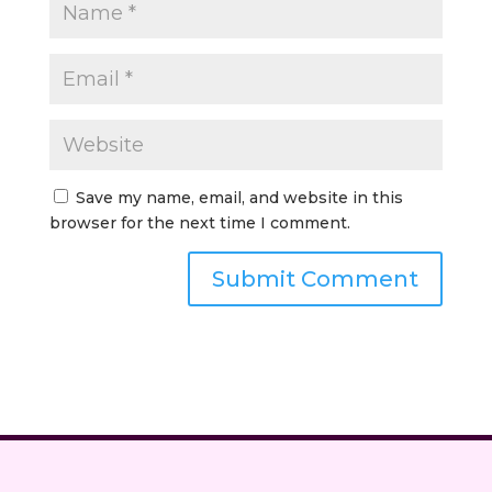
Save my name, email, and website in this
browser for the next time I comment.