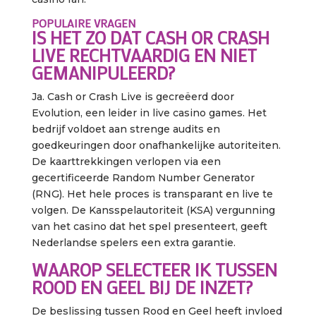
POPULAIRE VRAGEN
IS HET ZO DAT CASH OR CRASH
LIVE RECHTVAARDIG EN NIET
GEMANIPULEERD?
Ja. Cash or Crash Live is gecreëerd door
Evolution, een leider in live casino games. Het
bedrijf voldoet aan strenge audits en
goedkeuringen door onafhankelijke autoriteiten.
De kaarttrekkingen verlopen via een
gecertificeerde Random Number Generator
(RNG). Het hele proces is transparant en live te
volgen. De Kansspelautoriteit (KSA) vergunning
van het casino dat het spel presenteert, geeft
Nederlandse spelers een extra garantie.
WAAROP SELECTEER IK TUSSEN
ROOD EN GEEL BIJ DE INZET?
De beslissing tussen Rood en Geel heeft invloed