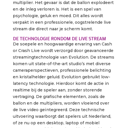
multiplier. Het gevaar is dat de ballon explodeert
en de inleg verloren is. Het is een spel van
psychologie, geluk en moed. Dit alles wordt
verpakt in een professionele, oogstrelende live
stream die direct naar je scherm komt.
DE TECHNOLOGIE RONDOM DE LIVE STREAM
De soepele en hoogwaardige ervaring van Cash
or Crash Live wordt verzorgd door geavanceerde
streamingtechnologie van Evolution. De streams
komen uit state-of-the-art studio’s met diverse
cameraperspectieven, professionele belichting
en kristalhelder geluid. Evolution gebruikt low-
latency technologie. Hierdoor komt de actie in
realtime bij de speler aan, zonder storende
vertraging. De grafische elementen, zoals de
ballon en de multipliers, worden vloeiend over
de live video geïntegreerd. Deze technische
uitvoering waarborgt dat spelers uit Nederland,
of ze nu op een desktop, laptop of mobiel