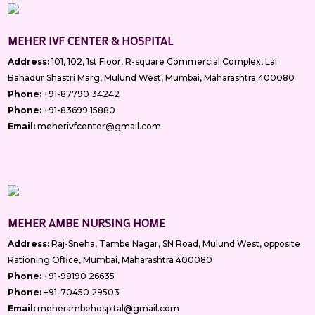
MEHER IVF CENTER & HOSPITAL
Address:
101, 102, 1st Floor, R-square Commercial Complex, Lal
Bahadur Shastri Marg, Mulund West, Mumbai, Maharashtra 400080
Phone:
+91-87790 34242
Phone:
+91-83699 15880
Email:
meherivfcenter@gmail.com
MEHER AMBE NURSING HOME
Address:
Raj-Sneha, Tambe Nagar, SN Road, Mulund West, opposite
Rationing Office, Mumbai, Maharashtra 400080
Phone:
+91-98190 26635
Phone:
+91-70450 29503
Email:
meherambehospital@gmail.com