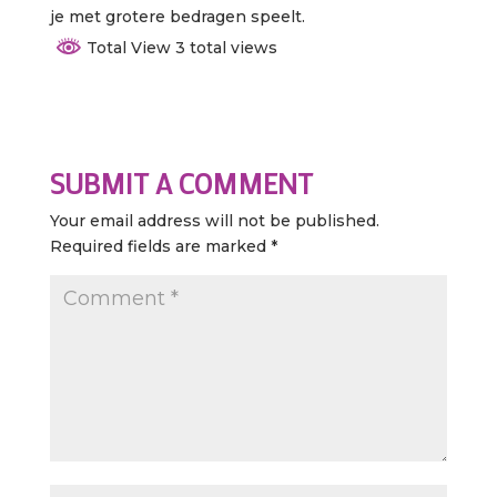
je met grotere bedragen speelt.
Total View 3 total views
SUBMIT A COMMENT
Your email address will not be published.
Required fields are marked
*