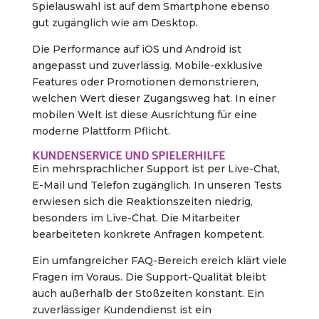
Spielauswahl ist auf dem Smartphone ebenso
gut zugänglich wie am Desktop.
Die Performance auf iOS und Android ist
angepasst und zuverlässig. Mobile-exklusive
Features oder Promotionen demonstrieren,
welchen Wert dieser Zugangsweg hat. In einer
mobilen Welt ist diese Ausrichtung für eine
moderne Plattform Pflicht.
KUNDENSERVICE UND SPIELERHILFE
Ein mehrsprachlicher Support ist per Live-Chat,
E-Mail und Telefon zugänglich. In unseren Tests
erwiesen sich die Reaktionszeiten niedrig,
besonders im Live-Chat. Die Mitarbeiter
bearbeiteten konkrete Anfragen kompetent.
Ein umfangreicher FAQ-Bereich ereich klärt viele
Fragen im Voraus. Die Support-Qualität bleibt
auch außerhalb der Stoßzeiten konstant. Ein
zuverlässiger Kundendienst ist ein