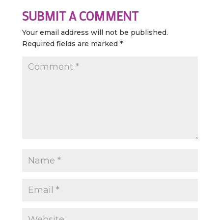
SUBMIT A COMMENT
Your email address will not be published.
Required fields are marked
*