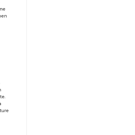
e
ome
 ben
a
n
te.
a
tture