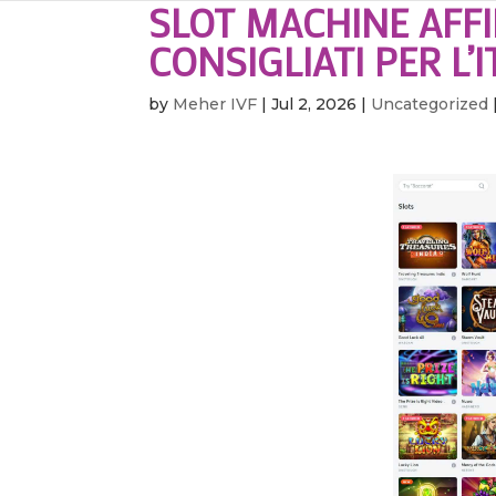
SLOT MACHINE AFFIN
CONSIGLIATI PER L’I
by
Meher IVF
|
Jul 2, 2026
|
Uncategorized