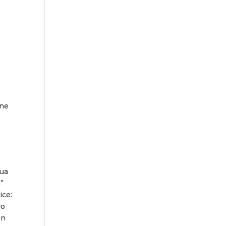
e
one
dua
a”
ice:
lo
on