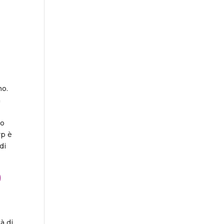
no.
a
no
rp è
di
O
à di