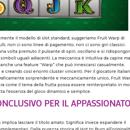
ente il modello di slot standard, suggeriamo Fruit Warp di
li, non ci sono linee di pagamento, non ci sono giri classici.
una volta premuto il pulsante di spin, oscillano e si ridispongo
 simboli uguali adiacenti. La meccanica è intuitiva da capire m
a anche una feature “Warp” che può innescarsi casualmente,
 e creando così enormi cluster vincenti. Per il giocatore italia
 graficamente sorprendente e meccanicamente unico, Fruit Wa
ra come il tema della frutta possa essere reinterpretato in mo
ta l’essenza del gioco dinamico e semplice.
ONCLUSIVO PER IL APPASSIONAT
 implica lasciare il titolo amato. Significa invece espandere il
plementari. Dalla purezza storica di Hot to Burn all’originalit