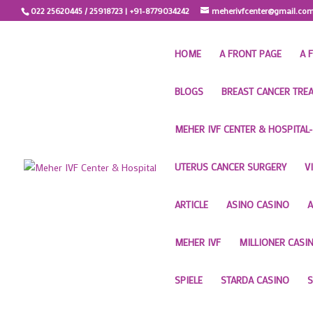
022 25620445 / 25918723 | +91-8779034242
meherivfcenter@gmail.co
HOME
A FRONT PAGE
A 
BLOGS
BREAST CANCER TRE
MEHER IVF CENTER & HOSPITAL-
UTERUS CANCER SURGERY
V
ARTICLE
ASINO CASINO
MEHER IVF
MILLIONER CASI
SPIELE
STARDA CASINO
S