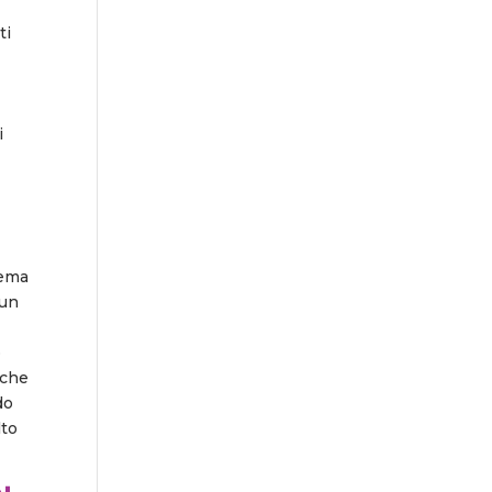
ti
e
i
tema
 un
o
 che
do
lto