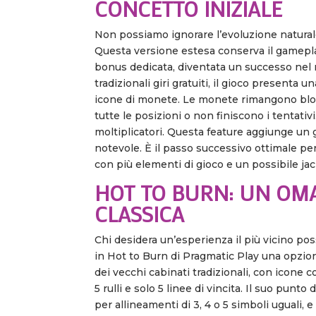
CONCETTO INIZIALE
Non possiamo ignorare l’evoluzione natural
Questa versione estesa conserva il gamepla
bonus dedicata, diventata un successo nel me
tradizionali giri gratuiti, il gioco present
icone di monete. Le monete rimangono bloc
tutte le posizioni o non finiscono i tentati
moltiplicatori. Questa feature aggiunge un g
notevole. È il passo successivo ottimale per
con più elementi di gioco e un possibile jac
HOT TO BURN: UN OM
CLASSICA
Chi desidera un’esperienza il più vicino pos
in Hot to Burn di Pragmatic Play una opzione
dei vecchi cabinati tradizionali, con icone c
5 rulli e solo 5 linee di vincita. Il suo punto 
per allineamenti di 3, 4 o 5 simboli uguali,