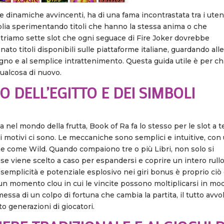
 le dinamiche avvincenti, ha di una fama incontrastata tra i uten
amplia sperimentando titoli che hanno la stessa anima o che
striamo sette slot che ogni seguace di Fire Joker dovrebbe
o titoli disponibili sulle piattaforme italiane, guardando all
gno e al semplice intrattenimento. Questa guida utile è per ch
ualcosa di nuovo.
O DELL’EGITTO E DEI SIMBOLI
za nel mondo della frutta, Book of Ra fa lo stesso per le slot a 
e i motivi ci sono. Le meccaniche sono semplici e intuitive, con
he come Wild. Quando compaiono tre o più Libri, non solo si
base viene scelto a caso per espandersi e coprire un intero rull
semplicità e potenziale esplosivo nei giri bonus è proprio ciò
on un momento clou in cui le vincite possono moltiplicarsi in mo
messa di un colpo di fortuna che cambia la partita, il tutto avvo
o generazioni di giocatori.