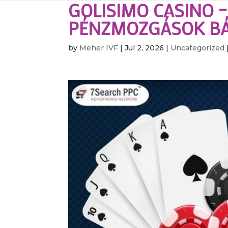
GOLISIMO CASINO 
PÉNZMOZGÁSOK B
by
Meher IVF
|
Jul 2, 2026
|
Uncategorized