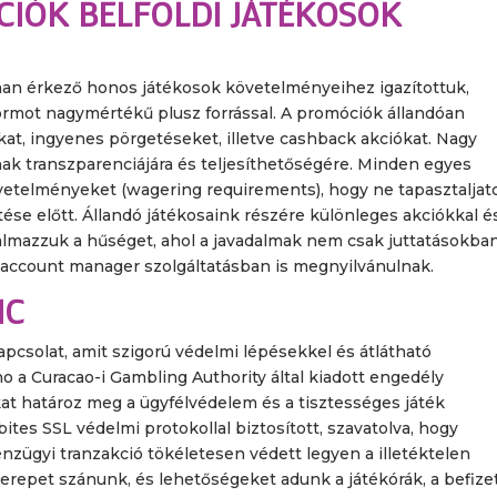
IÓK BELFÖLDI JÁTÉKOSOK
an érkező honos játékosok követelményeihez igazítottuk,
formot nagymértékű plusz forrással. A promóciók állandóan
kat, ingyenes pörgetéseket, illetve cashback akciókat. Nagy
ak transzparenciájára és teljesíthetőségére. Minden egyes
övetelményeket (wagering requirements), hogy ne tapasztaljat
tése előtt. Állandó játékosaink részére különleges akciókkal é
lmazzuk a hűséget, ahol a javadalmak nem csak juttatásokban
account manager szolgáltatásban is megnyilvánulnak.
NC
pcsolat, amit szigorú védelmi lépésekkel és átlátható
no a Curacao-i Gambling Authority által kiadott engedély
at határoz meg a ügyfélvédelem és a tisztességes játék
tes SSL védelmi protokollal biztosított, szavatolva, hogy
nzügyi tranzakció tökéletesen védett legyen a illetéktelen
zerepet szánunk, és lehetőségeket adunk a játékórák, a befize