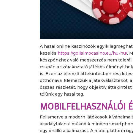
A hazai online kaszinózók egyik legmegh
kezelés
https://golisimocasino.eu/hu-hu/
. 
készpénzhez való megszerzés nem tolerál k
csupán a szórakoztató játékos élményt hel
is. Ezen az elemző áttekintésben részletese
otthonává. Elemezzük a játékválasztékot, a
összes részletét, hogy objektív áttekintés
tőlünk egy hazai tag.
MOBILFELHASZNÁLÓI 
Felismerve a modern játékosok kívánalmait
akadálytalanul működik minden smartphon
egy önálló alkalmazást. A mobilplatform ug