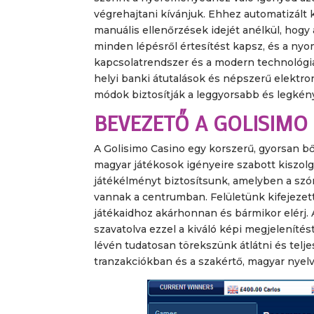
végrehajtani kívánjuk. Ehhez automatizált 
manuális ellenőrzések idejét anélkül, hogy 
minden lépésről értesítést kapsz, és a ny
kapcsolatrendszer és a modern technológiai
helyi banki átutalások és népszerű elektro
módok biztosítják a leggyorsabb és legké
BEVEZETŐ A GOLISIMO
A Golisimo Casino egy korszerű, gyorsan bőv
magyar játékosok igényeire szabott kiszolg
játékélményt biztosítsunk, amelyben a szór
vannak a centrumban. Felületünk kifejezett
játékaidhoz akárhonnan és bármikor elérj.
szavatolva ezzel a kiváló képi megjelenítést
lévén tudatosan törekszünk átlátni és teljes
tranzakciókban és a szakértő, magyar nyelv