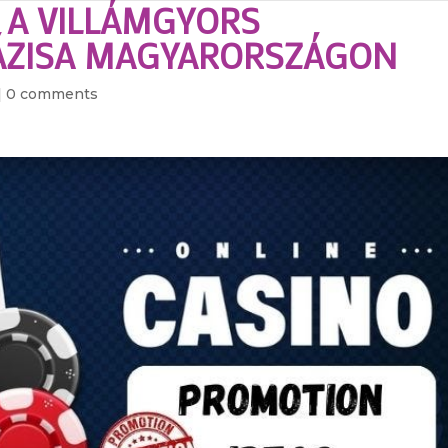
– A VILLÁMGYORS
ÁZISA MAGYARORSZÁGON
|
0 comments