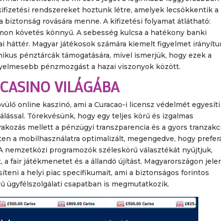
kifizetési rendszereket hoztunk létre, amelyek lecsökkentik a
a biztonság rovására menne. A kifizetési folyamat átlátható:
omon követés könnyű. A sebesség kulcsa a hatékony banki
 háttér. Magyar játékosok számára kiemelt figyelmet irányítu
nikus pénztárcák támogatására, mivel ismerjük, hogy ezek a
nyelmesebb pénzmozgást a hazai viszonyok között.
 CASINO VILÁGÁBA
ülő online kaszinó, ami a Curacao-i licensz védelmét egyesíti
álással. Törekvésünk, hogy egy teljes körű és izgalmas
akozás mellett a pénzügyi transzparencia és a gyors tranzakc
en a mobilhasználatra optimalizált, megengedve, hogy preferá
 A nemzetközi programozók széleskörű választékát nyújtjuk,
, a fair játékmenetet és a állandó újítást. Magyarországon jele
íteni a helyi piac specifikumait, ami a biztonságos forintos
ű ügyfélszolgálati csapatban is megmutatkozik.