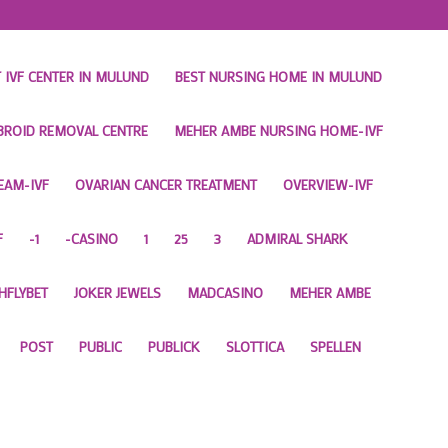
 IVF CENTER IN MULUND
BEST NURSING HOME IN MULUND
BROID REMOVAL CENTRE
MEHER AMBE NURSING HOME-IVF
EAM-IVF
OVARIAN CANCER TREATMENT
OVERVIEW-IVF
F
-1
-CASINO
1
25
3
ADMIRAL SHARK
HFLYBET
JOKER JEWELS
MADCASINO
MEHER AMBE
POST
PUBLIC
PUBLICK
SLOTTICA
SPELLEN