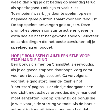
week, dan krijg je dat bedrag op maandag terug
als speeltegoed. Ook zijn er vaak ‘Slot
Toernooien’ waarbij je door te spelen op een
bepaalde game punten spaart voor een ranglijst.
De top spelers ontvangen geldprijzen. Deze
promoties bieden constante actie en geven je
extra doelen naast het gewone spelen. Selecteer
de aanbiedingen die het beste aansluiten bij je
speelgedrag en budget.
HOE JE BONUSSEN CLAIMT: EEN STAP-VOOR-
STAP HANDLEIDING
Een bonus claimen bij GramsBet is eenvoudig,
als je de goede stappen doorloopt. Zorg eerst
voor een bevestigd account. Ga vervolgens,
voordat je geld stort, naar de ‘Cashier’ of
‘Bonussen’ pagina. Hier vind je doorgaans een
overzicht met actieve promoties die je manueel
moet aanzetten. Klik op ‘Claim’ bij de bonus die
je wilt, voor je de storting voltooit. Als de bonus
automatisch wordt bijgeschreven, staat dat