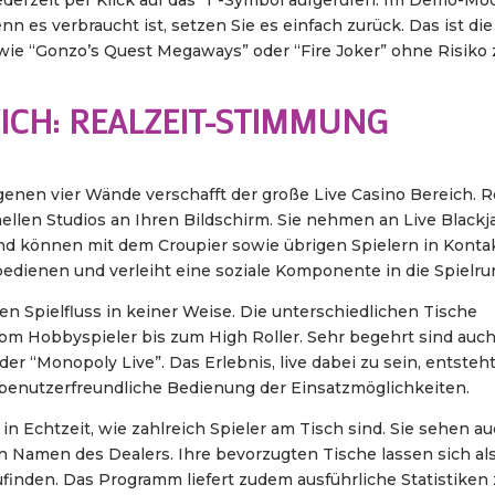
derzeit per Klick auf das “i”-Symbol aufgerufen. Im Demo-Mo
nn es verbraucht ist, setzen Sie es einfach zurück. Das ist die
wie “Gonzo’s Quest Megaways” oder “Fire Joker” ohne Risiko 
EICH: REALZEIT-STIMMUNG
genen vier Wände verschafft der große Live Casino Bereich. R
ellen Studios an Ihren Bildschirm. Sie nehmen an Live Blackj
und können mit dem Croupier sowie übrigen Spielern in Konta
 bedienen und verleiht eine soziale Komponente in die Spielru
 den Spielfluss in keiner Weise. Die unterschiedlichen Tische
, vom Hobbyspieler bis zum High Roller. Sehr begehrt sind auc
r “Monopoly Live”. Das Erlebnis, live dabei zu sein, entsteh
 benutzerfreundliche Bedienung der Einsatzmöglichkeiten.
 in Echtzeit, wie zahlreich Spieler am Tisch sind. Sie sehen a
 Namen des Dealers. Ihre bevorzugten Tische lassen sich al
ufinden. Das Programm liefert zudem ausführliche Statistiken