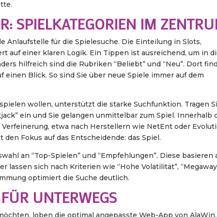
tte.
R: SPIELKATEGORIEN IM ZENTR
Anlaufstelle für die Spielesuche. Die Einteilung in Slots,
rt auf einer klaren Logik. Ein Tippen ist ausreichend, um in d
rs hilfreich sind die Rubriken “Beliebt” und “Neu”. Dort fin
f einen Blick. So sind Sie über neue Spiele immer auf dem
pielen wollen, unterstützt die starke Suchfunktion. Tragen S
ack” ein und Sie gelangen unmittelbar zum Spiel. Innerhalb 
e Verfeinerung, etwa nach Herstellern wie NetEnt oder Evolut
t den Fokus auf das Entscheidende: das Spiel.
Auswahl an “Top-Spielen” und “Empfehlungen”. Diese basieren 
er lassen sich nach Kriterien wie “Hohe Volatilität”, “Megaway
mmung optimiert die Suche deutlich.
 FÜR UNTERWEGS
n möchten, loben die optimal angepasste Web-App von AlaWin.