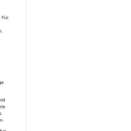
. Für
n,
ge
eld
ele
s
n.