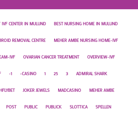
 IVF CENTER IN MULUND
BEST NURSING HOME IN MULUND
BROID REMOVAL CENTRE
MEHER AMBE NURSING HOME-IVF
EAM-IVF
OVARIAN CANCER TREATMENT
OVERVIEW-IVF
F
-1
-CASINO
1
25
3
ADMIRAL SHARK
HFLYBET
JOKER JEWELS
MADCASINO
MEHER AMBE
POST
PUBLIC
PUBLICK
SLOTTICA
SPELLEN