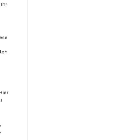
 Ihr
iese
ten,
Hier
g
n
r