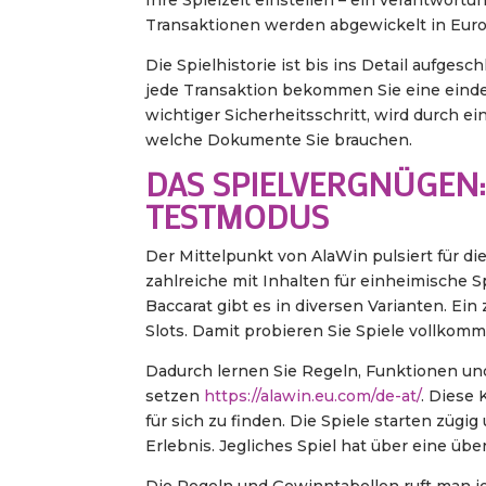
Ihre Spielzeit einstellen – ein verantwortu
Transaktionen werden abgewickelt in Euro
Die Spielhistorie ist bis ins Detail aufgesc
jede Transaktion bekommen Sie eine einde
wichtiger Sicherheitsschritt, wird durch e
welche Dokumente Sie brauchen.
DAS SPIELVERGNÜGEN
TESTMODUS
Der Mittelpunkt von AlaWin pulsiert für die
zahlreiche mit Inhalten für einheimische Sp
Baccarat gibt es in diversen Varianten. Ei
Slots. Damit probieren Sie Spiele vollkom
Dadurch lernen Sie Regeln, Funktionen und d
setzen
https://alawin.eu.com/de-at/
. Diese 
für sich zu finden. Die Spiele starten züg
Erlebnis. Jegliches Spiel hat über eine üb