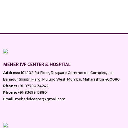
MEHER IVF CENTER & HOSPITAL
Address:
101, 102, 1st Floor, R-square Commercial Complex, Lal
Bahadur Shastri Marg, Mulund West, Mumbai, Maharashtra 400080
Phone:
+91-87790 34242
Phone:
+91-83699 15880
Email:
meherivfcenter@gmail.com