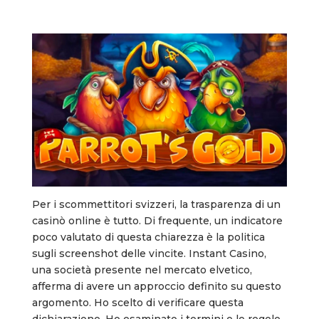
Per i scommettitori svizzeri, la trasparenza di un
casinò online è tutto. Di frequente, un indicatore
poco valutato di questa chiarezza è la politica
sugli screenshot delle vincite. Instant Casino,
una società presente nel mercato elvetico,
afferma di avere un approccio definito su questo
argomento. Ho scelto di verificare questa