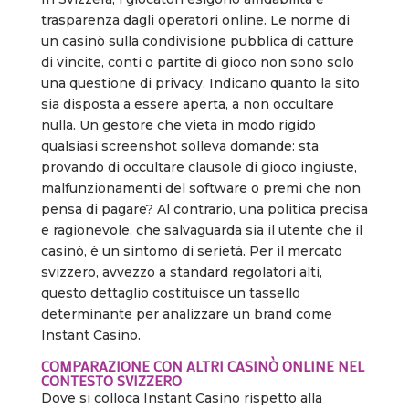
trasparenza dagli operatori online. Le norme di
un casinò sulla condivisione pubblica di catture
di vincite, conti o partite di gioco non sono solo
una questione di privacy. Indicano quanto la sito
sia disposta a essere aperta, a non occultare
nulla. Un gestore che vieta in modo rigido
qualsiasi screenshot solleva domande: sta
provando di occultare clausole di gioco ingiuste,
malfunzionamenti del software o premi che non
pensa di pagare? Al contrario, una politica precisa
e ragionevole, che salvaguarda sia il utente che il
casinò, è un sintomo di serietà. Per il mercato
svizzero, avvezzo a standard regolatori alti,
questo dettaglio costituisce un tassello
determinante per analizzare un brand come
Instant Casino.
COMPARAZIONE CON ALTRI CASINÒ ONLINE NEL
CONTESTO SVIZZERO
Dove si colloca Instant Casino rispetto alla