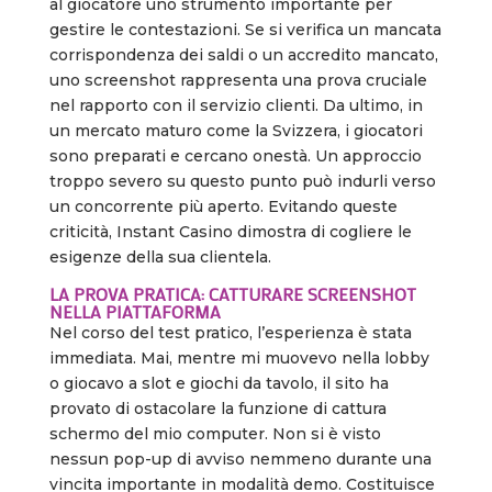
al giocatore uno strumento importante per
gestire le contestazioni. Se si verifica un mancata
corrispondenza dei saldi o un accredito mancato,
uno screenshot rappresenta una prova cruciale
nel rapporto con il servizio clienti. Da ultimo, in
un mercato maturo come la Svizzera, i giocatori
sono preparati e cercano onestà. Un approccio
troppo severo su questo punto può indurli verso
un concorrente più aperto. Evitando queste
criticità, Instant Casino dimostra di cogliere le
esigenze della sua clientela.
LA PROVA PRATICA: CATTURARE SCREENSHOT
NELLA PIATTAFORMA
Nel corso del test pratico, l’esperienza è stata
immediata. Mai, mentre mi muovevo nella lobby
o giocavo a slot e giochi da tavolo, il sito ha
provato di ostacolare la funzione di cattura
schermo del mio computer. Non si è visto
nessun pop-up di avviso nemmeno durante una
vincita importante in modalità demo. Costituisce