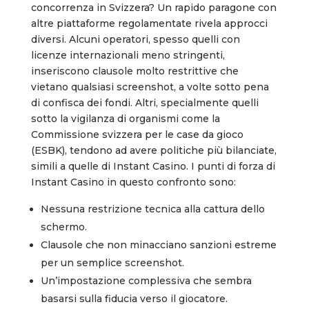
concorrenza in Svizzera? Un rapido paragone con
altre piattaforme regolamentate rivela approcci
diversi. Alcuni operatori, spesso quelli con
licenze internazionali meno stringenti,
inseriscono clausole molto restrittive che
vietano qualsiasi screenshot, a volte sotto pena
di confisca dei fondi. Altri, specialmente quelli
sotto la vigilanza di organismi come la
Commissione svizzera per le case da gioco
(ESBK), tendono ad avere politiche più bilanciate,
simili a quelle di Instant Casino. I punti di forza di
Instant Casino in questo confronto sono:
Nessuna restrizione tecnica alla cattura dello
schermo.
Clausole che non minacciano sanzioni estreme
per un semplice screenshot.
Un’impostazione complessiva che sembra
basarsi sulla fiducia verso il giocatore.