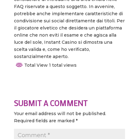
FAQ riservate a questo soggetto. In avvenire,
potrebbe anche implementare caratteristiche di
condivisione sui social direttamente dai titoli. Per
il giocatore elvetico che desidera un piattaforma
online che non eviti il esame e che agisca alla
luce del sole, Instant Casino si dimostra una
scelta valida e, come ho verificato,
sostanzialmente aperto.
Total View 1 total views
SUBMIT A COMMENT
Your email address will not be published.
Required fields are marked
*