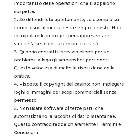
importanti o delle operazioni che ti appaiono
sospette.
Se diffondi foto apertamente, ad esempio su
forum o social media, resta sempre onesto. Non
manipolare le immagini per rappresentare
vincite false o per calunniare il casinò.
Quando contatti il servizio clienti per un
problema, allega gli screenshot pertinenti.
Questo velocizza di molto la risoluzione della
pratica.
Rispetta il copyright del casinò: non impiegare
loghi o immagini per scopi commerciali senza
permesso.
Non usare software di terze parti che
automatizzano la raccolta di dati o istantanee.
Questo contraddirebbe chiaramente i Termini e
Condizioni.