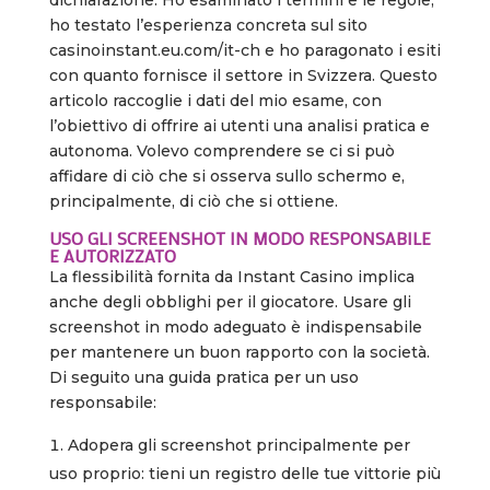
dichiarazione. Ho esaminato i termini e le regole,
ho testato l’esperienza concreta sul sito
casinoinstant.eu.com/it-ch e ho paragonato i esiti
con quanto fornisce il settore in Svizzera. Questo
articolo raccoglie i dati del mio esame, con
l’obiettivo di offrire ai utenti una analisi pratica e
autonoma. Volevo comprendere se ci si può
affidare di ciò che si osserva sullo schermo e,
principalmente, di ciò che si ottiene.
USO GLI SCREENSHOT IN MODO RESPONSABILE
E AUTORIZZATO
La flessibilità fornita da Instant Casino implica
anche degli obblighi per il giocatore. Usare gli
screenshot in modo adeguato è indispensabile
per mantenere un buon rapporto con la società.
Di seguito una guida pratica per un uso
responsabile:
Adopera gli screenshot principalmente per
uso proprio: tieni un registro delle tue vittorie più