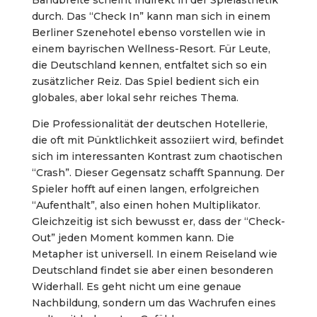
Bandbreite scheint indirekt in der Spielästhetik
durch. Das “Check In” kann man sich in einem
Berliner Szenehotel ebenso vorstellen wie in
einem bayrischen Wellness-Resort. Für Leute,
die Deutschland kennen, entfaltet sich so ein
zusätzlicher Reiz. Das Spiel bedient sich ein
globales, aber lokal sehr reiches Thema.
Die Professionalität der deutschen Hotellerie,
die oft mit Pünktlichkeit assoziiert wird, befindet
sich im interessanten Kontrast zum chaotischen
“Crash”. Dieser Gegensatz schafft Spannung. Der
Spieler hofft auf einen langen, erfolgreichen
“Aufenthalt”, also einen hohen Multiplikator.
Gleichzeitig ist sich bewusst er, dass der “Check-
Out” jeden Moment kommen kann. Die
Metapher ist universell. In einem Reiseland wie
Deutschland findet sie aber einen besonderen
Widerhall. Es geht nicht um eine genaue
Nachbildung, sondern um das Wachrufen eines