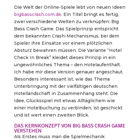
Die Welt der Online-Spiele lebt von neuen Ideen
bigbasscrash.com.de
. Ein Titel bringt es fertig,
zwei verschiedene Welten zu verknüpfen: Big
Bass Crash Game. Das Spielprinzip entspricht
dem bekannten Crash-Mechanismus, bei dem
Spieler ihre Einsätze vor einem plötzlichen
Absturz bewahren müssen. Die Variante “Hotel
Check In Break” kleidet dieses Prinzip in ein
ungewöhnliches Thema – den Hotelaufenthalt.
Ich habe mir diese Version genauer angeschaut.
Besonders interessant ist, wie das Thema
Unterbringung mit der vielfältigen deutschen
Hotellandschaft in Zusammenhang steht. Die
Idee, Glücksspiel mit etwas Alltäglichem wie
einer Hotelbuchung zu verbinden, ist geschickt
und ist wert einen zweiten Blick.
DAS KERNKONZEPT VON BIG BASS CRASH GAME
VERSTEHEN
Als Erstes muss man die Spielmechanik