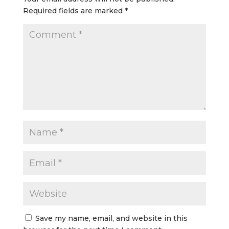
Required fields are marked
*
Save my name, email, and website in this