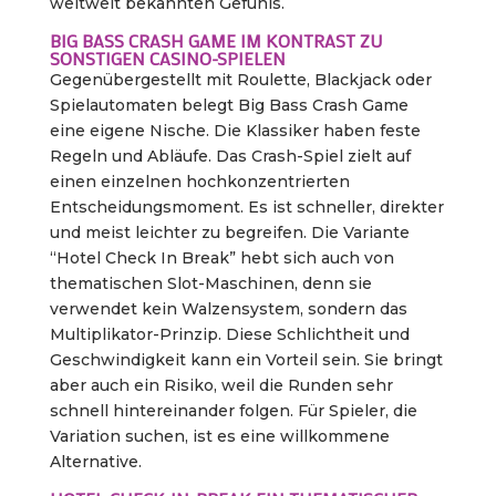
weltweit bekannten Gefühls.
BIG BASS CRASH GAME IM KONTRAST ZU
SONSTIGEN CASINO-SPIELEN
Gegenübergestellt mit Roulette, Blackjack oder
Spielautomaten belegt Big Bass Crash Game
eine eigene Nische. Die Klassiker haben feste
Regeln und Abläufe. Das Crash-Spiel zielt auf
einen einzelnen hochkonzentrierten
Entscheidungsmoment. Es ist schneller, direkter
und meist leichter zu begreifen. Die Variante
“Hotel Check In Break” hebt sich auch von
thematischen Slot-Maschinen, denn sie
verwendet kein Walzensystem, sondern das
Multiplikator-Prinzip. Diese Schlichtheit und
Geschwindigkeit kann ein Vorteil sein. Sie bringt
aber auch ein Risiko, weil die Runden sehr
schnell hintereinander folgen. Für Spieler, die
Variation suchen, ist es eine willkommene
Alternative.