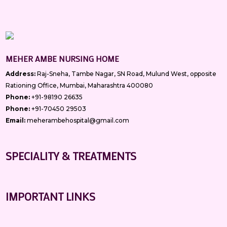
MEHER AMBE NURSING HOME
Address:
Raj-Sneha, Tambe Nagar, SN Road, Mulund West, opposite
Rationing Office, Mumbai, Maharashtra 400080
Phone:
+91-98190 26635
Phone:
+91-70450 29503
Email:
meherambehospital@gmail.com
SPECIALITY & TREATMENTS
IMPORTANT LINKS