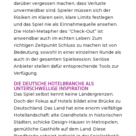
darüber vergessen machen, dass Verluste
unvermeidbar sind. Spieler müssen sich der
Risiken im Klaren sein, klare Limits festlegen
und das Spiel nie als Einnahmequelle ansehen.
Die Hotel-Metapher des “Check-Out” ist
anwendbar auch im echten Leben: Zum
richtigen Zeitpunkt Schluss zu machen ist von
Bedeutung, sowohl in einer einzelnen Runde als
auch in der gesamten Spielsession. Seriöse
Anbieter stellen dafür entsprechende Tools zur
Verfügung.
DIE DEUTSCHE HOTELBRANCHE ALS
UNTERSCHWELLIGE INSPIRATION
Das Spiel selbst kennt keine Ländergrenzen.
Doch der Fokus auf Hotels bildet eine Brücke zu
Deutschland. Das Land hat eine enorm vielfältige
Hotellandschaft: alte Grandhotels in historischen
Städten, schicke Design-Häuser in Metropolen,
gemütliche Gasthöfe auf dem Land. Diese