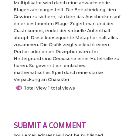
Multiplikator wird durch eine anwachsende
Etagenzahl dargestellt. Die Entscheidung, den
Gewinn zu sichern, ist dann das Auschecken auf
einer bestimmten Etage. Zögert man und der
Crash kommt, endet der virtuelle Aufenthalt
abrupt. Diese konsequente Metapher hält alles
zusammen. Die Grafik zeigt vielleicht einen
Portier oder einen Rezeptionisten. Im
Hintergrund sind Geräusche einer Hotelhalle zu
hören. So gewinnt ein einfaches
mathematisches Spiel durch eine starke
Verpackung an Charakter.
Total View 1 total views
SUBMIT A COMMENT
Your email address will not be published.