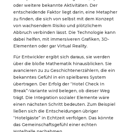
oder weitere bekannte Aktivitäten. Der
entscheidende Faktor liegt darin, eine Metapher
zu finden, die sich von selbst mit dem Konzept
von wachsendem Risiko und plötzlichem
Abbruch verbinden lässt. Die Technologie kann
dabei helfen, mit immersiveren Grafiken, 3D-
Elementen oder gar Virtual Reality.
Für Entwickler ergibt sich daraus, sie werden
über die bloße Mathematik hinausblicken. Sie
avancieren zu zu Geschichtenerzählern, die ein
bekanntes Gefühl in ein spielbares System
übertragen. Der Erfolg der “Hotel Check In
Break”-Variante wird belegen, ob dieser Weg
trägt. Die Integration sozialer Elemente wäre
einen nächsten Schritt bedeuten. Zum Beispiel
ließen sich die Entscheidungen übriger
“Hotelgäste” in Echtzeit verfolgen. Das könnte
das Gemeinschaftsgefühl einer echten
Hotelhalle nachahmen.