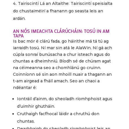
Tairiscintí Lá an Altaithe: Tairiscintí speisialta
do chustaiméirí a fhanann go seasta leis an
ardán.
AN NÓS IMEACHTA CLÁRÚCHÁIN: TOSÚ IN AM
TAPA
Is bac mór é clárú fada, go háirithe má tá tú ag
iarraidh tosú. Ní mar sin atá le AlaWin. Ní gá ach
cúpla sonraí bunúsacha a chur isteach agus do
chuntas a dheimhniú. Bíodh sé de chúram agat
na céimeanna seo a chomhlánú go cruinn.
Coinníonn sé sin aon mhoill nuair a thagann an
t-am airgead a fháil amach. Seo an chaoi a
ndéantar é:
Iontráil d’ainm, do sheoladh ríomhphoist agus
d’uimhir ghutháin.
Cruthaigh facfhocal láidir a chruthú don
chuntas.
Dearbhaigh do sheoladh ríomhphoist leis an