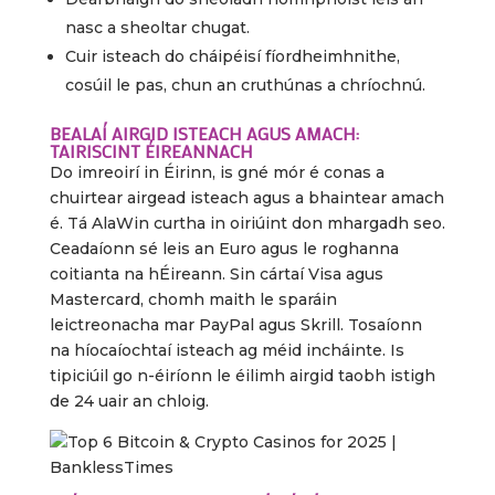
nasc a sheoltar chugat.
Cuir isteach do cháipéisí fíordheimhnithe,
cosúil le pas, chun an cruthúnas a chríochnú.
BEALAÍ AIRGID ISTEACH AGUS AMACH:
TAIRISCINT ÉIREANNACH
Do imreoirí in Éirinn, is gné mór é conas a
chuirtear airgead isteach agus a bhaintear amach
é. Tá AlaWin curtha in oiriúint don mhargadh seo.
Ceadaíonn sé leis an Euro agus le roghanna
coitianta na hÉireann. Sin cártaí Visa agus
Mastercard, chomh maith le sparáin
leictreonacha mar PayPal agus Skrill. Tosaíonn
na híocaíochtaí isteach ag méid incháinte. Is
tipiciúil go n-éiríonn le éilimh airgid taobh istigh
de 24 uair an chloig.