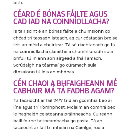
bith.
CÉARD É BÓNAS FÁILTE AGUS
CAD IAD NA COINNÍOLLACHA?
Is tairiscint é an bónas fáilte a chuimsíonn do
chéad trí taosadh isteach, ag cur céatadán breise
leis an méid a chuirtear. Tá sé riachtanach go tú
na coinníollacha cláraithe a chomhlíonadh sula
bhfuil tú in ann aon airgead a fháil amach.
Scrúdaigh na téarmaí go cúramach sula
dtosaíonn tú leis an mbónas.
CÉN CHAOI A BHFAIGHEANN MÉ
CABHAIR MÁ TÁ FADHB AGAM?
Tá tacaíocht ar fáil 24/7 tríd an gcomhrá beo ar
líne agus trí ríomhphost. Molaim an comhrá beo
le haghaidh ceisteanna práinneacha. Cuireann
baill foirne taitneamhacha go gasta. Tá an
tacaíocht ar fáil trí mheán na Gaeilge, rud a