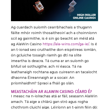
Ag cuardach suíomh cearrbhachais a thugann
fáilte mhór roimh thosaitheoirí ach a choinníonn
scil ag gairmithe, is é sin go beacht an méid atá
ag AlaWin Casino
https://ala-wins.com/ga-ie/
. Is é
an t-ionad seo cruthaithe don eispéireas iomlán,
ón gcluiche tosaigh riamh go dtí na slite
imeartha is deacra. Tá cuma ar an suíomh go
bhfuil sé sothuigthe, ach ní éasca. Tá na
leathanaigh rochtana agus cuireann an tacaíocht
dhaonna Éireannaigh ar a socair. An
príomhaidhm? Spraoi a fháil go slán.
MEASTACHÁIN AR ALAWIN CASINO: CÉARD É?
I measc na n-iolrachas atá ar fáil, seasann AlaWin
amach. Tá aige a chlárú gan stró agus rogha
chothrom cluichí aige. Léiríonn an t-ainm féin dó: