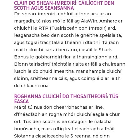
CLÁIR DO SHEAN-IMREOIRÍ: CÁILÍOCHT DEN
SCOTH AGUS SEANSANNA
Do shean-imreoirí a bhfuil aithne acu ar an
margadh, tá níos mó le fáil ag AlaWin. Amharc ar
chluichí le RTP (Tuairisceán don Imreoir) ard,
leaganacha beo den scoth le gnéithe speisialta,
agus tograí tráchtála a théann i dtaithí. Tá raon
maith cluichí cártaí beo ann, cosúil le Shark
Bonus le gobharnóirí fíor, a tharraingíonn aird.
Bíonn tairiscintí tráchtála rialta ar fáil a chuireann
luach le do chuid imeartha, mar shampla cluichí
sloinn, sraitheanna cáis, agus coimpléid ar leith
do chluichí nua.
ROGHANNA CLUICHÍ DO THOSAITHEOIRÍ: TÚS
ÉASCA
Má tá tú nua don chearrbhachas ar líne,
d’fhéadfadh an rogha mhór cluichí eagla a chur
ort. Tús den scoth is ea catagóirí le rialacha
bunúsacha, mar a dtig leat cleachtadh a fháil.
Slotanna clasaiceacha le 3 reanna, nó cinn