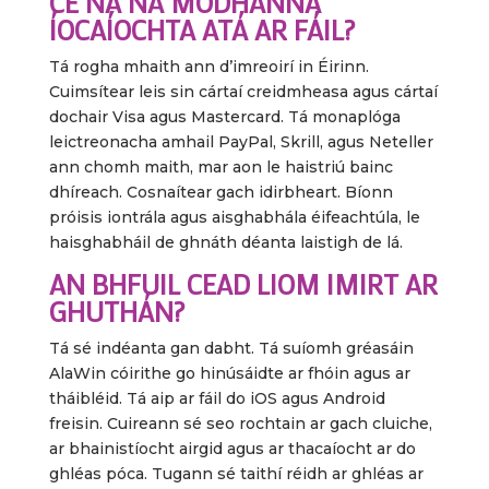
CÉ NA NA MODHANNA
ÍOCAÍOCHTA ATÁ AR FÁIL?
Tá rogha mhaith ann d’imreoirí in Éirinn.
Cuimsítear leis sin cártaí creidmheasa agus cártaí
dochair Visa agus Mastercard. Tá monaplóga
leictreonacha amhail PayPal, Skrill, agus Neteller
ann chomh maith, mar aon le haistriú bainc
dhíreach. Cosnaítear gach idirbheart. Bíonn
próisis iontrála agus aisghabhála éifeachtúla, le
haisghabháil de ghnáth déanta laistigh de lá.
AN BHFUIL CEAD LIOM IMIRT AR
GHUTHÁN?
Tá sé indéanta gan dabht. Tá suíomh gréasáin
AlaWin cóirithe go hinúsáidte ar fhóin agus ar
tháibléid. Tá aip ar fáil do iOS agus Android
freisin. Cuireann sé seo rochtain ar gach cluiche,
ar bhainistíocht airgid agus ar thacaíocht ar do
ghléas póca. Tugann sé taithí réidh ar ghléas ar