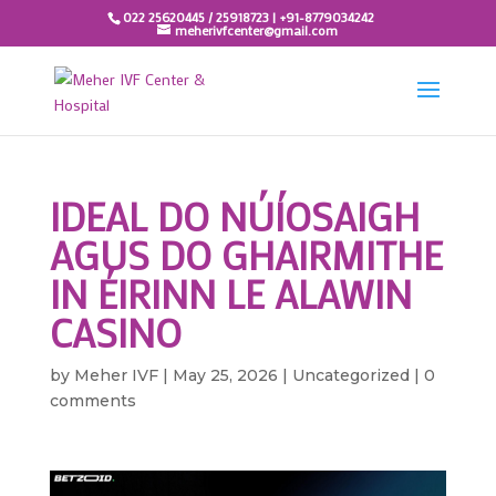
022 25620445 / 25918723 | +91-8779034242
meherivfcenter@gmail.com
IDEAL DO NÚÍOSAIGH
AGUS DO GHAIRMITHE
IN ÉIRINN LE ALAWIN
CASINO
by
Meher IVF
|
May 25, 2026
|
Uncategorized
|
0
comments