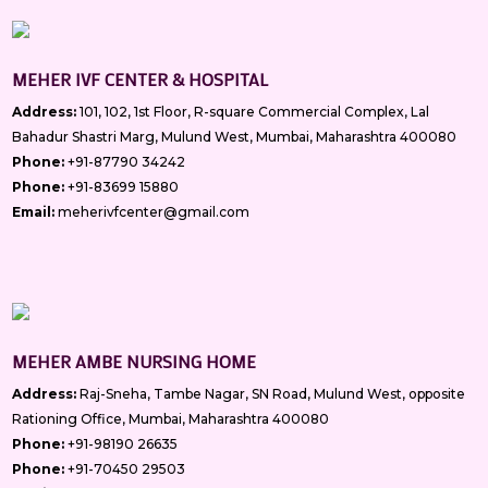
MEHER IVF CENTER & HOSPITAL
Address:
101, 102, 1st Floor, R-square Commercial Complex, Lal
Bahadur Shastri Marg, Mulund West, Mumbai, Maharashtra 400080
Phone:
+91-87790 34242
Phone:
+91-83699 15880
Email:
meherivfcenter@gmail.com
MEHER AMBE NURSING HOME
Address:
Raj-Sneha, Tambe Nagar, SN Road, Mulund West, opposite
Rationing Office, Mumbai, Maharashtra 400080
Phone:
+91-98190 26635
Phone:
+91-70450 29503