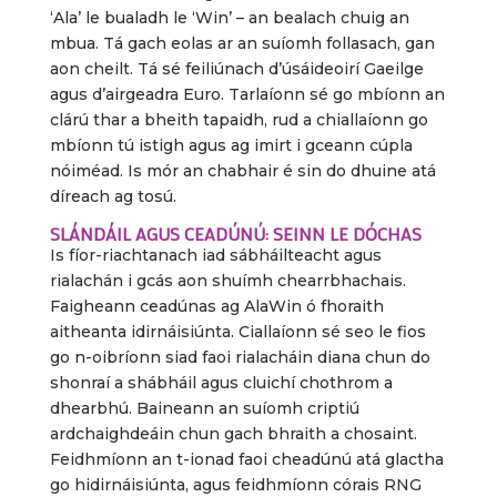
‘Ala’ le bualadh le ‘Win’ – an bealach chuig an
mbua. Tá gach eolas ar an suíomh follasach, gan
aon cheilt. Tá sé feiliúnach d’úsáideoirí Gaeilge
agus d’airgeadra Euro. Tarlaíonn sé go mbíonn an
clárú thar a bheith tapaidh, rud a chiallaíonn go
mbíonn tú istigh agus ag imirt i gceann cúpla
nóiméad. Is mór an chabhair é sin do dhuine atá
díreach ag tosú.
SLÁNDÁIL AGUS CEADÚNÚ: SEINN LE DÓCHAS
Is fíor-riachtanach iad sábháilteacht agus
rialachán i gcás aon shuímh chearrbhachais.
Faigheann ceadúnas ag AlaWin ó fhoraith
aitheanta idirnáisiúnta. Ciallaíonn sé seo le fios
go n-oibríonn siad faoi rialacháin diana chun do
shonraí a shábháil agus cluichí chothrom a
dhearbhú. Baineann an suíomh criptiú
ardchaighdeáin chun gach bhraith a chosaint.
Feidhmíonn an t-ionad faoi cheadúnú atá glactha
go hidirnáisiúnta, agus feidhmíonn córais RNG