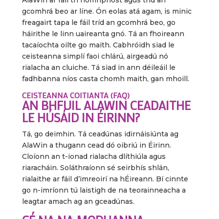
gcomhrá beo ar líne. Ón eolas atá agam, is minic
freagairt tapa le fáil tríd an gcomhrá beo, go
háirithe le linn uaireanta gnó. Tá an fhoireann
tacaíochta oilte go maith. Cabhróidh siad le
ceisteanna simplí faoi chlárú, airgeadú nó
rialacha an cluiche. Tá siad in ann déileáil le
fadhbanna níos casta chomh maith, gan mhoill.
CEISTEANNA COITIANTA (FAQ)
AN BHFUIL ALAWIN CEADAITHE
LE HÚSÁID IN ÉIRINN?
Tá, go deimhin. Tá ceadúnas idirnáisiúnta ag
AlaWin a thugann cead dó oibriú in Éirinn.
Cloíonn an t-ionad rialacha dlíthiúla agus
riaracháin. Soláthraíonn sé seirbhís shlán,
rialaithe ar fáil d’imreoirí na hÉireann. Bí cinnte
go n-imríonn tú laistigh de na teorainneacha a
leagtar amach ag an gceadúnas.