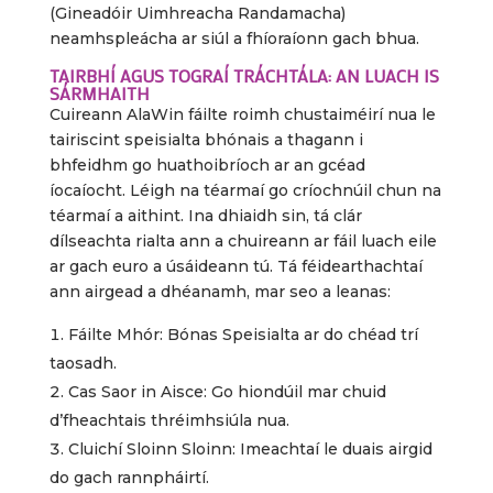
(Gineadóir Uimhreacha Randamacha)
neamhspleácha ar siúl a fhíoraíonn gach bhua.
TAIRBHÍ AGUS TOGRAÍ TRÁCHTÁLA: AN LUACH IS
SÁRMHAITH
Cuireann AlaWin fáilte roimh chustaiméirí nua le
tairiscint speisialta bhónais a thagann i
bhfeidhm go huathoibríoch ar an gcéad
íocaíocht. Léigh na téarmaí go críochnúil chun na
téarmaí a aithint. Ina dhiaidh sin, tá clár
dílseachta rialta ann a chuireann ar fáil luach eile
ar gach euro a úsáideann tú. Tá féidearthachtaí
ann airgead a dhéanamh, mar seo a leanas:
Fáilte Mhór: Bónas Speisialta ar do chéad trí
taosadh.
Cas Saor in Aisce: Go hiondúil mar chuid
d’fheachtais thréimhsiúla nua.
Cluichí Sloinn Sloinn: Imeachtaí le duais airgid
do gach rannpháirtí.