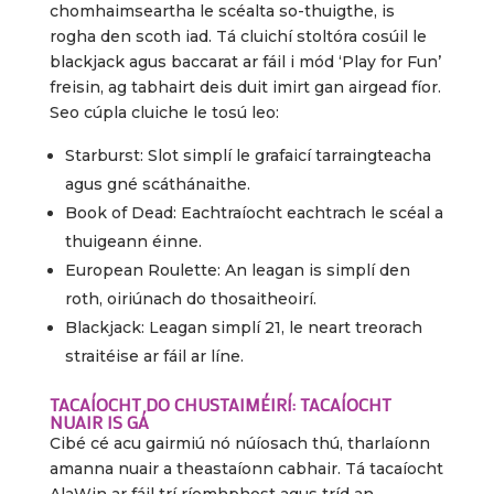
chomhaimseartha le scéalta so-thuigthe, is
rogha den scoth iad. Tá cluichí stoltóra cosúil le
blackjack agus baccarat ar fáil i mód ‘Play for Fun’
freisin, ag tabhairt deis duit imirt gan airgead fíor.
Seo cúpla cluiche le tosú leo:
Starburst: Slot simplí le grafaicí tarraingteacha
agus gné scáthánaithe.
Book of Dead: Eachtraíocht eachtrach le scéal a
thuigeann éinne.
European Roulette: An leagan is simplí den
roth, oiriúnach do thosaitheoirí.
Blackjack: Leagan simplí 21, le neart treorach
straitéise ar fáil ar líne.
TACAÍOCHT DO CHUSTAIMÉIRÍ: TACAÍOCHT
NUAIR IS GÁ
Cibé cé acu gairmiú nó núíosach thú, tharlaíonn
amanna nuair a theastaíonn cabhair. Tá tacaíocht
AlaWin ar fáil trí ríomhphost agus tríd an