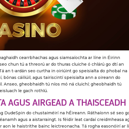
 haghaidh cearrbhachas agus siamsaíochta ar líne in Éirinn
seo chun tú a threorú ar do thuras cluiche ó chlárú go dtí an
Tá an t-ardán seo curtha in oiriúint go speisialta do phobal na
 bónas cáiliúil, agus tairiscintí speisialta ann a oireann do
úil. Anseo, gheobhaidh tú níos mó ná cluichí; gheobhaidh tú
eisluach le gach rothlú.
A AGUS AIRGEAD A THAISCEADH
 ag DudeSpin do chustaiméirí na hÉireann. Ráthaíonn sé seo g
éanamh agus a aistarraingt. Is féidir leat cardaí creidmheasa a
 aon le haistrithe bainc leictreonacha. Tá rogha easonóirí ar l