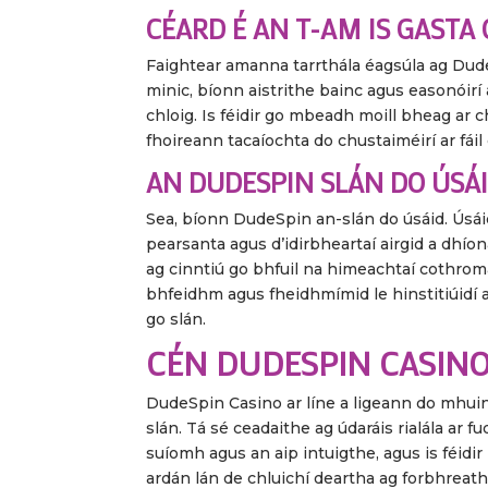
CÉARD É AN T-AM IS GASTA
Faightear amanna tarrthála éagsúla ag Dud
minic, bíonn aistrithe bainc agus easonóirí 
chloig. Is féidir go mbeadh moill bheag ar 
fhoireann tacaíochta do chustaiméirí ar fái
AN DUDESPIN SLÁN DO ÚSÁ
Sea, bíonn DudeSpin an-slán do úsáid. Úsái
pearsanta agus d’idirbheartaí airgid a dhíon
ag cinntiú go bhfuil na himeachtaí cothroma
bhfeidhm agus fheidhmímid le hinstitiúidí a
go slán.
CÉN DUDESPIN CASINO
DudeSpin Casino ar líne a ligeann do mhuin
slán. Tá sé ceadaithe ag údaráis rialála ar 
suíomh agus an aip intuigthe, agus is féidir 
ardán lán de chluichí deartha ag forbhreath