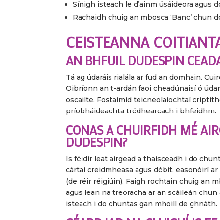
Sínigh isteach le d’ainm úsáideora agus d
Rachaidh chuig an mbosca ‘Banc’ chun do
CEISTEANNA COITIANT
AN BHFUIL DUDESPIN CEADA
Tá ag údaráis rialála ar fud an domhain. Cui
Oibríonn an t-ardán faoi cheadúnaisí ó údar
oscailte. Fostaímid teicneolaíochtaí cripti
príobháideachta trédhearcach i bhfeidhm.
CONAS A CHUIRFIDH MÉ AIR
DUDESPIN?
Is féidir leat airgead a thaisceadh i do ch
cártaí creidmheasa agus débit, easonóirí ar 
(de réir réigiúin). Faigh rochtain chuig an m
agus lean na treoracha ar an scáileán chun 
isteach i do chuntas gan mhoill de ghnáth.