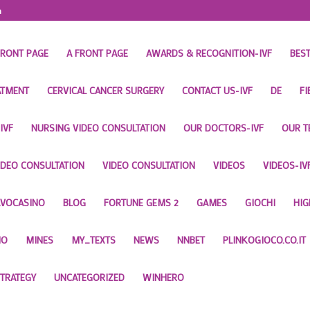
m
FRONT PAGE
A FRONT PAGE
AWARDS & RECOGNITION-IVF
BEST
ATMENT
CERVICAL CANCER SURGERY
CONTACT US-IVF
DE
FI
IVF
NURSING VIDEO CONSULTATION
OUR DOCTORS-IVF
OUR T
IDEO CONSULTATION
VIDEO CONSULTATION
VIDEOS
VIDEOS-IV
AVOCASINO
BLOG
FORTUNE GEMS 2
GAMES
GIOCHI
HIG
NO
MINES
MY_TEXTS
NEWS
NNBET
PLINKOGIOCO.CO.IT
TRATEGY
UNCATEGORIZED
WINHERO