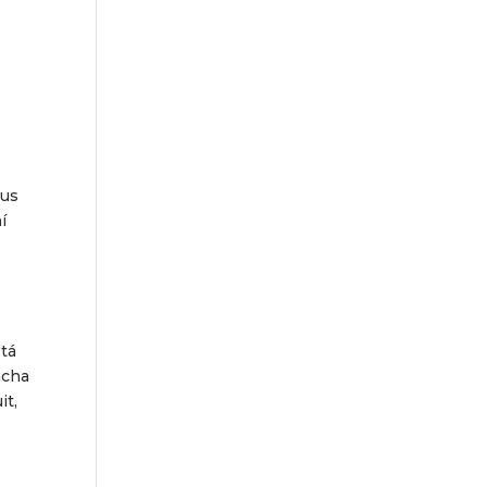
gus
í
 tá
acha
it,