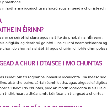
o phasfhocal.
 mhodhanna íocaíochta a shocrú agus airgead a chur isteach.
A
ITHE IN ÉIRINN?
reann sé seirbhísí slána agus rialáilte do phobal na hÉireann.
áis oifigiúla, ag dearbhú go bhfuil na cluichí neamhchlaonta a
the chun do shonraí a shábháil agus chuirimid i bhfeidhm polasa
GEAD A CHUR I DTAISCE I MO CHUNTAS
untas DudeSpin trí roghanna iomadúla íocaíochta. Ina measc seo
líne, aistrithe bainc, cártaí réamhíoctha, agus airgeadraí digite
bosca ‘Banc’ i do chuntas, pioc an modh íocaíochta is áisiúla du
an t-idirbheart a dhéanamh. Léirítear an t-airgead a chuirtear