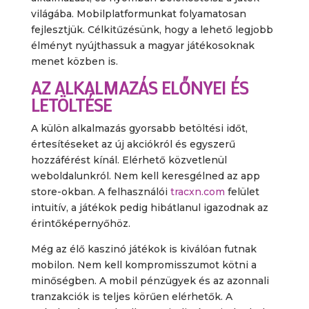
világába. Mobilplatformunkat folyamatosan
fejlesztjük. Célkitűzésünk, hogy a lehető legjobb
élményt nyújthassuk a magyar játékosoknak
menet közben is.
AZ ALKALMAZÁS ELŐNYEI ÉS
LETÖLTÉSE
A külön alkalmazás gyorsabb betöltési időt,
értesítéseket az új akciókról és egyszerű
hozzáférést kínál. Elérhető közvetlenül
weboldalunkról. Nem kell keresgélned az app
store-okban. A felhasználói
tracxn.com
felület
intuitív, a játékok pedig hibátlanul igazodnak az
érintőképernyőhöz.
Még az élő kaszinó játékok is kiválóan futnak
mobilon. Nem kell kompromisszumot kötni a
minőségben. A mobil pénzügyek és az azonnali
tranzakciók is teljes körűen elérhetők. A