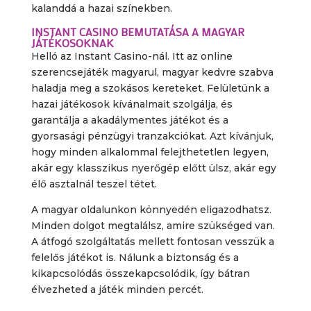
kalanddá a hazai színekben.
INSTANT CASINO BEMUTATÁSA A MAGYAR
JÁTÉKOSOKNAK
Helló az Instant Casino-nál. Itt az online
szerencsejáték magyarul, magyar kedvre szabva
haladja meg a szokásos kereteket. Felületünk a
hazai játékosok kívánalmait szolgálja, és
garantálja a akadálymentes játékot és a
gyorsasági pénzügyi tranzakciókat. Azt kívánjuk,
hogy minden alkalommal felejthetetlen legyen,
akár egy klasszikus nyerőgép előtt ülsz, akár egy
élő asztalnál teszel tétet.
A magyar oldalunkon könnyedén eligazodhatsz.
Minden dolgot megtalálsz, amire szükséged van.
A átfogó szolgáltatás mellett fontosan vesszük a
felelős játékot is. Nálunk a biztonság és a
kikapcsolódás összekapcsolódik, így bátran
élvezheted a játék minden percét.