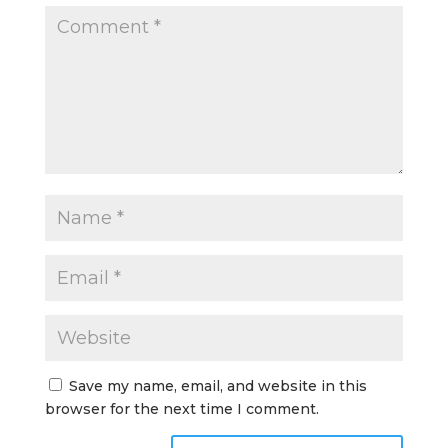
Save my name, email, and website in this
browser for the next time I comment.