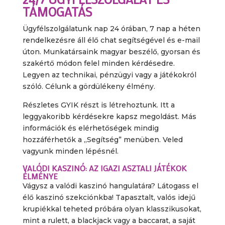
TÁMOGATÁS
Ügyfélszolgálatunk nap 24 órában, 7 nap a héten
rendelkezésre áll élő chat segítségével és e-mail
úton. Munkatársaink magyar beszélő, gyorsan és
szakértő módon felel minden kérdésedre.
Legyen az technikai, pénzügyi vagy a játékokról
szóló. Célunk a gördülékeny élmény.
Részletes GYIK részt is létrehoztunk. Itt a
leggyakoribb kérdésekre kapsz megoldást. Más
információk és elérhetőségek mindig
hozzáférhetők a „Segítség” menüben. Veled
vagyunk minden lépésnél.
VALÓDI KASZINÓ: AZ IGAZI ASZTALI JÁTÉKOK
ÉLMÉNYE
Vágysz a valódi kaszinó hangulatára? Látogass el
élő kaszinó szekciónkba! Tapasztalt, valós idejű
krupiékkal teheted próbára olyan klasszikusokat,
mint a rulett, a blackjack vagy a baccarat, a saját