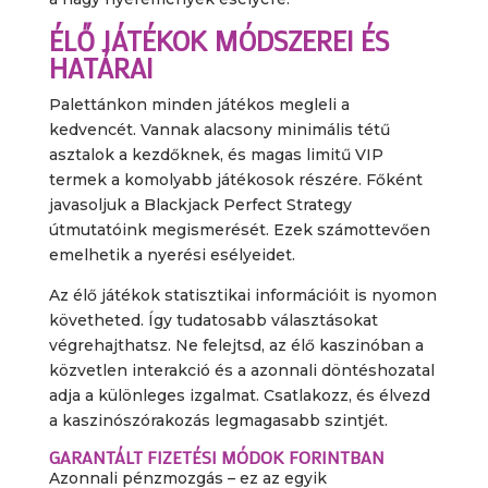
ÉLŐ JÁTÉKOK MÓDSZEREI ÉS
HATÁRAI
Palettánkon minden játékos megleli a
kedvencét. Vannak alacsony minimális tétű
asztalok a kezdőknek, és magas limitű VIP
termek a komolyabb játékosok részére. Főként
javasoljuk a Blackjack Perfect Strategy
útmutatóink megismerését. Ezek számottevően
emelhetik a nyerési esélyeidet.
Az élő játékok statisztikai információit is nyomon
követheted. Így tudatosabb választásokat
végrehajthatsz. Ne felejtsd, az élő kaszinóban a
közvetlen interakció és a azonnali döntéshozatal
adja a különleges izgalmat. Csatlakozz, és élvezd
a kaszinószórakozás legmagasabb szintjét.
GARANTÁLT FIZETÉSI MÓDOK FORINTBAN
Azonnali pénzmozgás – ez az egyik