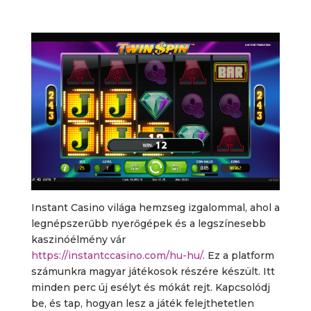
Instant Casino világa hemzseg izgalommal, ahol a
legnépszerűbb nyerőgépek és a legszínesebb
kaszinóélmény vár
https://instantccasino.com/hu-hu/
. Ez a platform
számunkra magyar játékosok részére készült. Itt
minden perc új esélyt és mókát rejt. Kapcsolódj
be, és tap, hogyan lesz a játék felejthetetlen