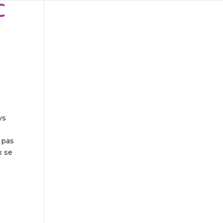
C
ys
 pas
x se