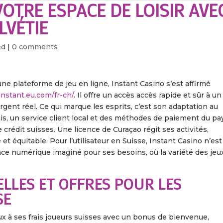
VOTRE ESPACE DE LOISIR AVE
LVÉTIE
ed
|
0 comments
ne plateforme de jeu en ligne, Instant Casino s’est affirmé
instant.eu.com/fr-ch/
. Il offre un accès accès rapide et sûr à un
rgent réel. Ce qui marque les esprits, c’est son adaptation au
ais, un service client local et des méthodes de paiement du pa
rédit suisses. Une licence de Curaçao régit ses activités,
t équitable. Pour l’utilisateur en Suisse, Instant Casino n’est
ace numérique imaginé pour ses besoins, où la variété des jeu
LLES ET OFFRES POUR LES
SE
ux à ses frais joueurs suisses avec un bonus de bienvenue,