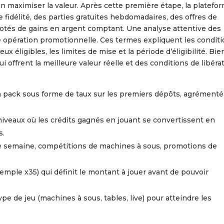
n maximiser la valeur. Après cette première étape, la platefo
 fidélité, des parties gratuites hebdomadaires, des offres de
otés de gains en argent comptant. Une analyse attentive des
 opération promotionnelle. Ces termes expliquent les condit
ux éligibles, les limites de mise et la période d’éligibilité. Bie
 offrent la meilleure valeur réelle et des conditions de libéra
 pack sous forme de taux sur les premiers dépôts, agrémenté
niveaux où les crédits gagnés en jouant se convertissent en
s.
n de semaine, compétitions de machines à sous, promotions de
xemple x35) qui définit le montant à jouer avant de pouvoir
ype de jeu (machines à sous, tables, live) pour atteindre les