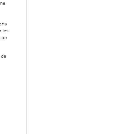
rme
ions
n les
tion
 de