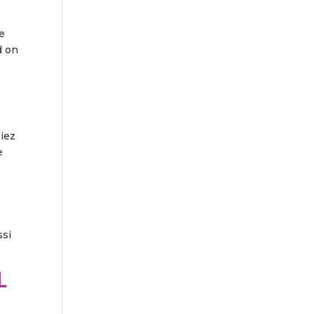
e
e
d on
siez
e
ssi
L