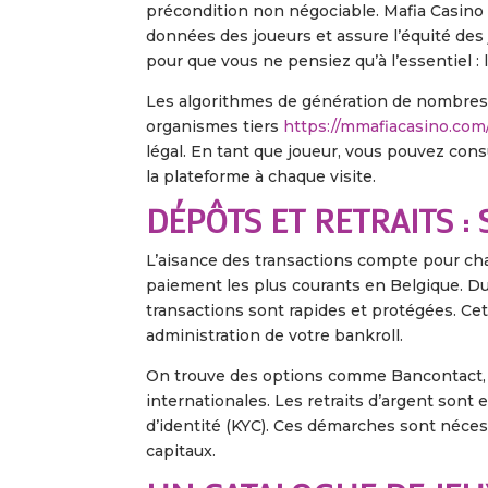
précondition non négociable. Mafia Casino a
données des joueurs et assure l’équité des 
pour que vous ne pensiez qu’à l’essentiel : l
Les algorithmes de génération de nombres a
organismes tiers
https://mmafiacasino.com/
légal. En tant que joueur, vous pouvez consul
la plateforme à chaque visite.
DÉPÔTS ET RETRAITS :
L’aisance des transactions compte pour cha
paiement les plus courants en Belgique. Du
transactions sont rapides et protégées. Ce
administration de votre bankroll.
On trouve des options comme Bancontact, un
internationales. Les retraits d’argent sont 
d’identité (KYC). Ces démarches sont néces
capitaux.