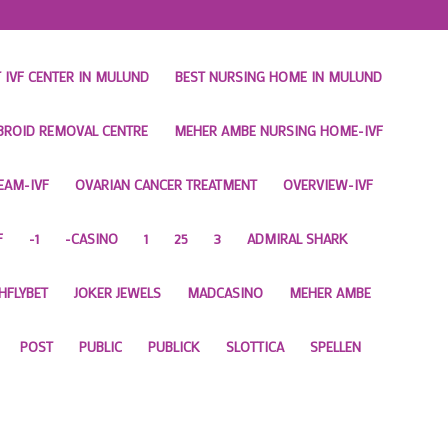
 IVF CENTER IN MULUND
BEST NURSING HOME IN MULUND
BROID REMOVAL CENTRE
MEHER AMBE NURSING HOME-IVF
EAM-IVF
OVARIAN CANCER TREATMENT
OVERVIEW-IVF
F
-1
-CASINO
1
25
3
ADMIRAL SHARK
HFLYBET
JOKER JEWELS
MADCASINO
MEHER AMBE
POST
PUBLIC
PUBLICK
SLOTTICA
SPELLEN