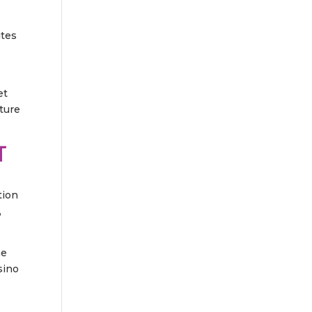
ites
et
ature
T
tion
,
ne
sino