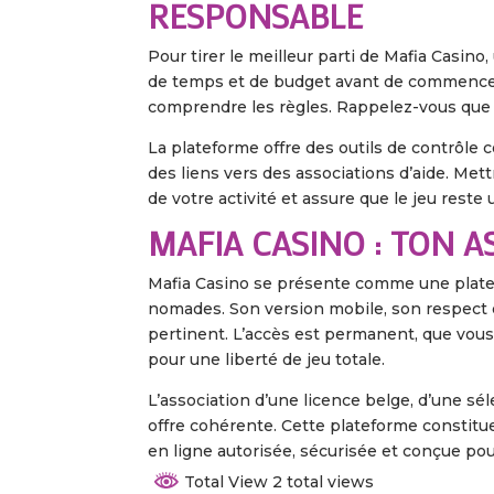
RESPONSABLE
Pour tirer le meilleur parti de Mafia Casin
de temps et de budget avant de commencer.
comprendre les règles. Rappelez-vous que le 
La plateforme offre des outils de contrôle
des liens vers des associations d’aide. Met
de votre activité et assure que le jeu rest
MAFIA CASINO : TON 
Mafia Casino se présente comme une platef
nomades. Son version mobile, son respect d
pertinent. L’accès est permanent, que vous 
pour une liberté de jeu totale.
L’association d’une licence belge, d’une sé
offre cohérente. Cette plateforme constitu
en ligne autorisée, sécurisée et conçue pou
Total View 2 total views