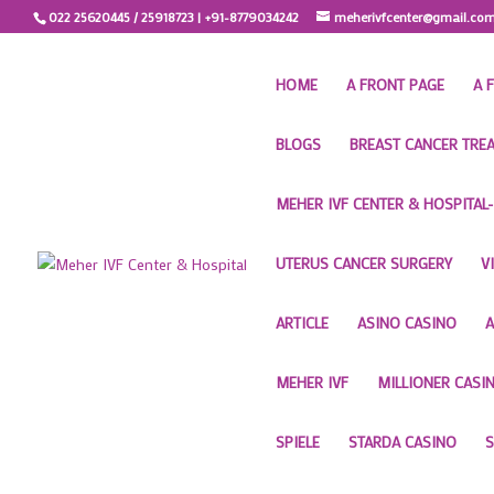
022 25620445 / 25918723 | +91-8779034242
meherivfcenter@gmail.co
HOME
A FRONT PAGE
A 
BLOGS
BREAST CANCER TRE
MEHER IVF CENTER & HOSPITAL-
UTERUS CANCER SURGERY
V
ARTICLE
ASINO CASINO
MEHER IVF
MILLIONER CASI
SPIELE
STARDA CASINO
S