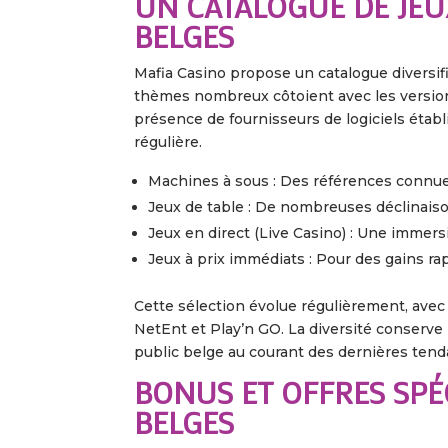
UN CATALOGUE DE JE
BELGES
Mafia Casino propose un catalogue diversif
thèmes nombreux côtoient avec les version
présence de fournisseurs de logiciels établi
régulière.
Machines à sous : Des références connues
Jeux de table : De nombreuses déclinaiso
Jeux en direct (Live Casino) : Une immers
Jeux à prix immédiats : Pour des gains ra
Cette sélection évolue régulièrement, ave
NetEnt et Play’n GO. La diversité conserve 
public belge au courant des dernières ten
BONUS ET OFFRES SPÉ
BELGES