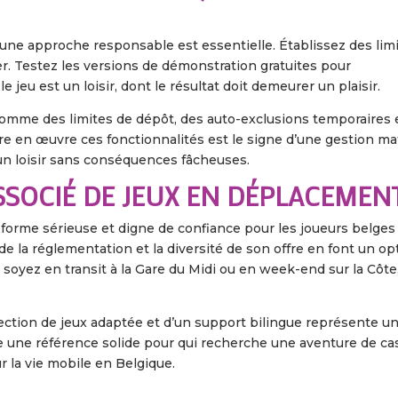
o, une approche responsable est essentielle. Établissez des lim
 Testez les versions de démonstration gratuites pour
jeu est un loisir, dont le résultat doit demeurer un plaisir.
 comme des limites de dépôt, des auto-exclusions temporaires 
tre en œuvre ces fonctionnalités est le signe d’une gestion m
e un loisir sans conséquences fâcheuses.
ASSOCIÉ DE JEUX EN DÉPLACEMEN
orme sérieuse et digne de confiance pour les joueurs belges
e la réglementation et la diversité de son offre en font un op
soyez en transit à la Gare du Midi ou en week-end sur la Côte
lection de jeux adaptée et d’un support bilingue représente u
e une référence solide pour qui recherche une aventure de ca
r la vie mobile en Belgique.