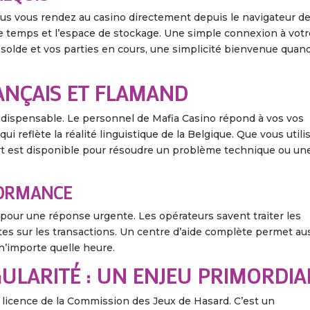
 Vous vous rendez au casino directement depuis le navigateur d
e temps et l’espace de stockage. Une simple connexion à votr
 solde et vos parties en cours, une simplicité bienvenue quan
RANÇAIS ET FLAMAND
 indispensable. Le personnel de Mafia Casino répond à vos vos
ui reflète la réalité linguistique de la Belgique. Que vous utili
port est disponible pour résoudre un problème technique ou un
FORMANCE
de pour une réponse urgente. Les opérateurs savent traiter les
es sur les transactions. Un centre d’aide complète permet au
n’importe quelle heure.
GULARITÉ : UN ENJEU PRIMORDIA
 licence de la Commission des Jeux de Hasard. C’est un