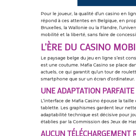
Pour le joueur, la qualité d’un casino en lig
répond à ces attentes en Belgique, en propo
Bruxelles, la Wallonie ou la Flandre, l’univ
mobilité et la liberté, sans faire de concessi
L’ÈRE DU CASINO MOBI
Le paysage belge du jeu en ligne s’est const
est une coutume. Mafia Casino se place dan
actuels, ce qui garantit qu’un tour de roul
smartphone que sur un écran d’ordinateur.
UNE ADAPTATION PARFAITE
L’interface de Mafia Casino épouse la tail
tablette. Les graphismes gardent leur nettet
adaptabilité technique est décisive pour j
établies par la Commission des Jeux de Has
AUCUN TÉLÉCHARGEMENT R