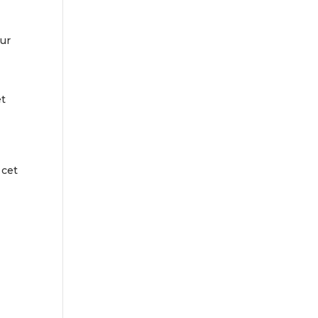
eur
et
 cet