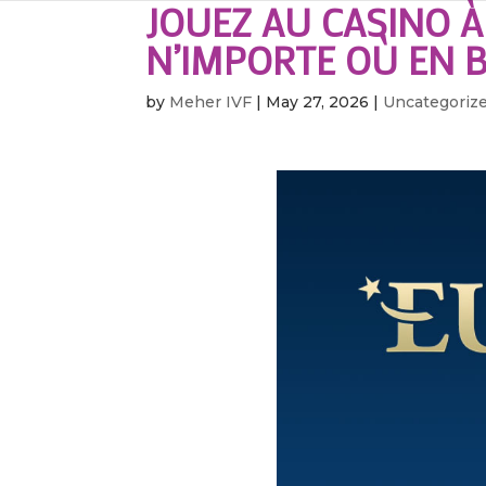
JOUEZ AU CASINO 
N’IMPORTE OÙ EN B
by
Meher IVF
|
May 27, 2026
|
Uncategoriz