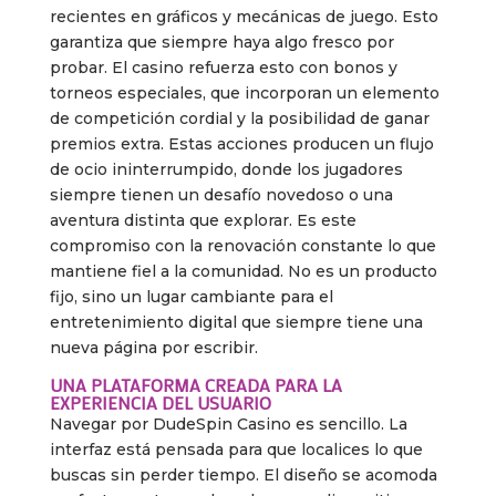
recientes en gráficos y mecánicas de juego. Esto
garantiza que siempre haya algo fresco por
probar. El casino refuerza esto con bonos y
torneos especiales, que incorporan un elemento
de competición cordial y la posibilidad de ganar
premios extra. Estas acciones producen un flujo
de ocio ininterrumpido, donde los jugadores
siempre tienen un desafío novedoso o una
aventura distinta que explorar. Es este
compromiso con la renovación constante lo que
mantiene fiel a la comunidad. No es un producto
fijo, sino un lugar cambiante para el
entretenimiento digital que siempre tiene una
nueva página por escribir.
UNA PLATAFORMA CREADA PARA LA
EXPERIENCIA DEL USUARIO
Navegar por DudeSpin Casino es sencillo. La
interfaz está pensada para que localices lo que
buscas sin perder tiempo. El diseño se acomoda