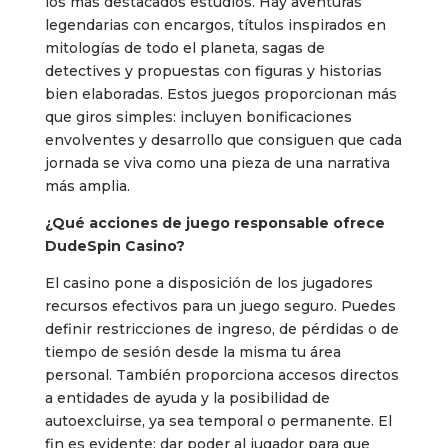
los más destacados estudios. Hay aventuras
legendarias con encargos, títulos inspirados en
mitologías de todo el planeta, sagas de
detectives y propuestas con figuras y historias
bien elaboradas. Estos juegos proporcionan más
que giros simples: incluyen bonificaciones
envolventes y desarrollo que consiguen que cada
jornada se viva como una pieza de una narrativa
más amplia.
¿Qué acciones de juego responsable ofrece
DudeSpin Casino?
El casino pone a disposición de los jugadores
recursos efectivos para un juego seguro. Puedes
definir restricciones de ingreso, de pérdidas o de
tiempo de sesión desde la misma tu área
personal. También proporciona accesos directos
a entidades de ayuda y la posibilidad de
autoexcluirse, ya sea temporal o permanente. El
fin es evidente: dar poder al jugador para que