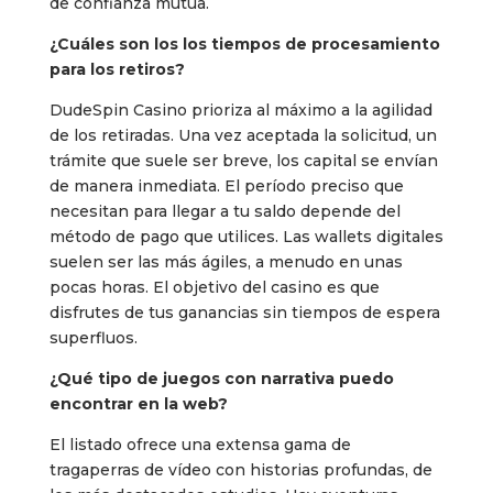
de confianza mutua.
¿Cuáles son los los tiempos de procesamiento
para los retiros?
DudeSpin Casino prioriza al máximo a la agilidad
de los retiradas. Una vez aceptada la solicitud, un
trámite que suele ser breve, los capital se envían
de manera inmediata. El período preciso que
necesitan para llegar a tu saldo depende del
método de pago que utilices. Las wallets digitales
suelen ser las más ágiles, a menudo en unas
pocas horas. El objetivo del casino es que
disfrutes de tus ganancias sin tiempos de espera
superfluos.
¿Qué tipo de juegos con narrativa puedo
encontrar en la web?
El listado ofrece una extensa gama de
tragaperras de vídeo con historias profundas, de