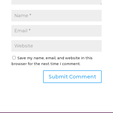
Save my name, email, and website in this
browser for the next time I comment.