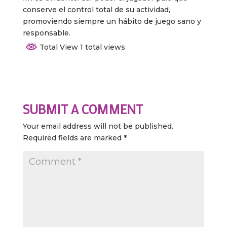
conserve el control total de su actividad,
promoviendo siempre un hábito de juego sano y
responsable.
Total View 1 total views
SUBMIT A COMMENT
Your email address will not be published.
Required fields are marked
*