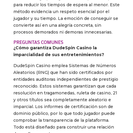
para reducir los tiempos de espera al menor. Este
método evidencia un respeto esencial por el
jugador y su tiempo. La emoción de conseguir se
convierte así en una alegría concreta, sin
procesos demorados ni demoras innecesarias.
PREGUNTAS COMUNES
¿Cómo garantiza DudeSpin Casino la
imparcialidad de sus entretenimientos?
DudeSpin Casino emplea Sistemas de Números
Aleatorios (RNG) que han sido certificados por
entidades auditoras independientes de prestigio
reconocido. Estos sistemas garantizan que cada
resolución en tragamonedas, ruleta de casino, 21
y otros títulos sea completamente aleatorio e
imparcial. Los informes de certificación son de
dominio público, por lo que todo jugador puede
comprobar la transparencia de la plataforma.
Todo está diseñado para construir una relación