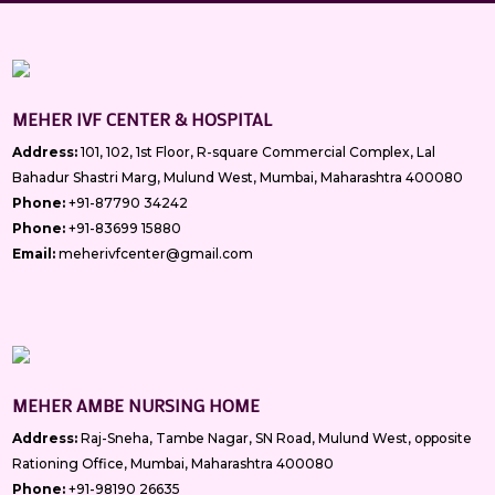
MEHER IVF CENTER & HOSPITAL
Address:
101, 102, 1st Floor, R-square Commercial Complex, Lal
Bahadur Shastri Marg, Mulund West, Mumbai, Maharashtra 400080
Phone:
+91-87790 34242
Phone:
+91-83699 15880
Email:
meherivfcenter@gmail.com
MEHER AMBE NURSING HOME
Address:
Raj-Sneha, Tambe Nagar, SN Road, Mulund West, opposite
Rationing Office, Mumbai, Maharashtra 400080
Phone:
+91-98190 26635