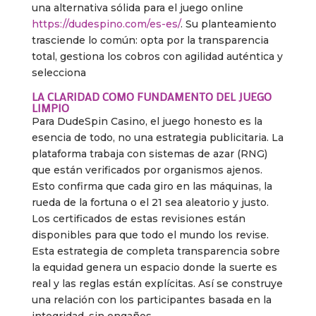
una alternativa sólida para el juego online
https://dudespino.com/es-es/
. Su planteamiento
trasciende lo común: opta por la transparencia
total, gestiona los cobros con agilidad auténtica y
selecciona
LA CLARIDAD COMO FUNDAMENTO DEL JUEGO
LIMPIO
Para DudeSpin Casino, el juego honesto es la
esencia de todo, no una estrategia publicitaria. La
plataforma trabaja con sistemas de azar (RNG)
que están verificados por organismos ajenos.
Esto confirma que cada giro en las máquinas, la
rueda de la fortuna o el 21 sea aleatorio y justo.
Los certificados de estas revisiones están
disponibles para que todo el mundo los revise.
Esta estrategia de completa transparencia sobre
la equidad genera un espacio donde la suerte es
real y las reglas están explícitas. Así se construye
una relación con los participantes basada en la