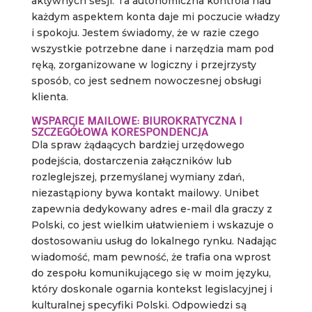
aktywnych sesji. Ta autonomiczna kontrola nad
każdym aspektem konta daje mi poczucie władzy
i spokoju. Jestem świadomy, że w razie czego
wszystkie potrzebne dane i narzędzia mam pod
ręką, zorganizowane w logiczny i przejrzysty
sposób, co jest sednem nowoczesnej obsługi
klienta.
WSPARCIE MAILOWE: BIUROKRATYCZNA I
SZCZEGÓŁOWA KORESPONDENCJA
Dla spraw żądaących bardziej urzędowego
podejścia, dostarczenia załączników lub
rozleglejszej, przemyślanej wymiany zdań,
niezastąpiony bywa kontakt mailowy. Unibet
zapewnia dedykowany adres e-mail dla graczy z
Polski, co jest wielkim ułatwieniem i wskazuje o
dostosowaniu usług do lokalnego rynku. Nadając
wiadomość, mam pewność, że trafia ona wprost
do zespołu komunikującego się w moim języku,
który doskonale ogarnia kontekst legislacyjnej i
kulturalnej specyfiki Polski. Odpowiedzi są