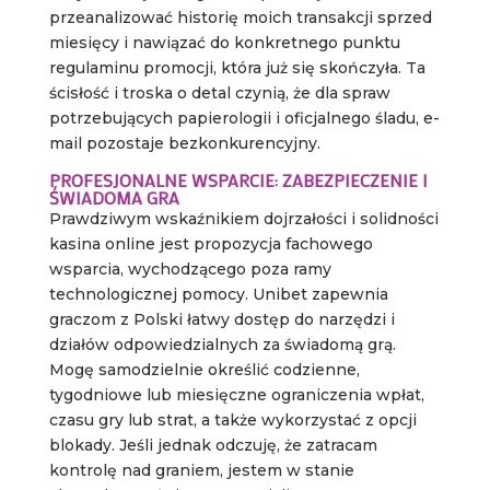
przeanalizować historię moich transakcji sprzed
miesięcy i nawiązać do konkretnego punktu
regulaminu promocji, która już się skończyła. Ta
ścisłość i troska o detal czynią, że dla spraw
potrzebujących papierologii i oficjalnego śladu, e-
mail pozostaje bezkonkurencyjny.
PROFESJONALNE WSPARCIE: ZABEZPIECZENIE I
ŚWIADOMA GRA
Prawdziwym wskaźnikiem dojrzałości i solidności
kasina online jest propozycja fachowego
wsparcia, wychodzącego poza ramy
technologicznej pomocy. Unibet zapewnia
graczom z Polski łatwy dostęp do narzędzi i
działów odpowiedzialnych za świadomą grą.
Mogę samodzielnie określić codzienne,
tygodniowe lub miesięczne ograniczenia wpłat,
czasu gry lub strat, a także wykorzystać z opcji
blokady. Jeśli jednak odczuję, że zatracam
kontrolę nad graniem, jestem w stanie