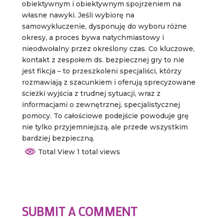
obiektywnym i obiektywnym spojrzeniem na
własne nawyki. Jeśli wybiorę na
samowykluczenie, dysponuję do wyboru różne
okresy, a proces bywa natychmiastowy i
nieodwołalny przez określony czas. Co kluczowe,
kontakt z zespołem ds. bezpiecznej gry to nie
jest fikcja – to przeszkoleni specjaliści, którzy
rozmawiają z szacunkiem i oferują sprecyzowane
ścieżki wyjścia z trudnej sytuacji, wraz z
informacjami o zewnętrznej, specjalistycznej
pomocy. To całościowe podejście powoduje grę
nie tylko przyjemniejszą, ale przede wszystkim
bardziej bezpieczną.
Total View 1 total views
SUBMIT A COMMENT