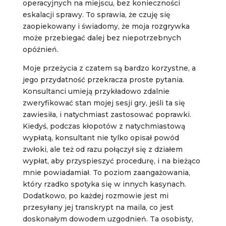
operacyjnych na miejscu, bez konieczności
eskalacji sprawy. To sprawia, że czuję się
zaopiekowany i świadomy, że moja rozgrywka
może przebiegać dalej bez niepotrzebnych
opóźnień.
Moje przeżycia z czatem są bardzo korzystne, a
jego przydatność przekracza proste pytania.
Konsultanci umieją przykładowo zdalnie
zweryfikować stan mojej sesji gry, jeśli ta się
zawiesiła, i natychmiast zastosować poprawki.
Kiedyś, podczas kłopotów z natychmiastową
wypłatą, konsultant nie tylko opisał powód
zwłoki, ale też od razu połączył się z działem
wypłat, aby przyspieszyć procedurę, i na bieżąco
mnie powiadamiał. To poziom zaangażowania,
który rzadko spotyka się w innych kasynach.
Dodatkowo, po każdej rozmowie jest mi
przesyłany jej transkrypt na maila, co jest
doskonałym dowodem uzgodnień. Ta osobisty,