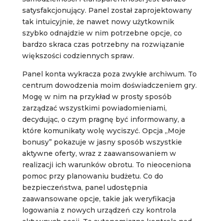
satysfakcjonujący. Panel został zaprojektowany
tak intuicyjnie, że nawet nowy użytkownik
szybko odnajdzie w nim potrzebne opcje, co
bardzo skraca czas potrzebny na rozwiązanie
większości codziennych spraw.
Panel konta wykracza poza zwykłe archiwum. To
centrum dowodzenia moim doświadczeniem gry.
Mogę w nim na przykład w prosty sposób
zarządzać wszystkimi powiadomieniami,
decydując, o czym pragnę być informowany, a
które komunikaty wolę wyciszyć. Opcja „Moje
bonusy” pokazuje w jasny sposób wszystkie
aktywne oferty, wraz z zaawansowaniem w
realizacji ich warunków obrotu. To nieoceniona
pomoc przy planowaniu budżetu. Co do
bezpieczeństwa, panel udostępnia
zaawansowane opcje, takie jak weryfikacja
logowania z nowych urządzeń czy kontrola