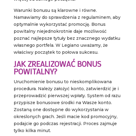
Warunki bonusu są klarowne i równe.
Namawiamy do sprawdzenia z regulaminem, aby
optymalnie wykorzystać promocję. Bonus
powitalny niejednokrotnie daje możliwość
poznać najlepsze tytuły bez znacznego wydatku
własnego portfela. W Legiano uważamy, że
właściwy początek to połowa sukcesu.
JAK ZREALIZOWAĆ BONUS
POWITALNY?
Uruchomienie bonusu to nieskomplikowana
procedura. Należy założyć konto, zatwierdzić je i
przeprowadzić pierwszej wpłaty. System od razu
przypisze bonusowe środki na Wasze konto.
Zostaną one dostępne do wykorzystania w
określonych grach. Jeśli macie kod promocyjny,
podajcie go podczas rejestracji. Proces zajmuje
tylko kilka minut.