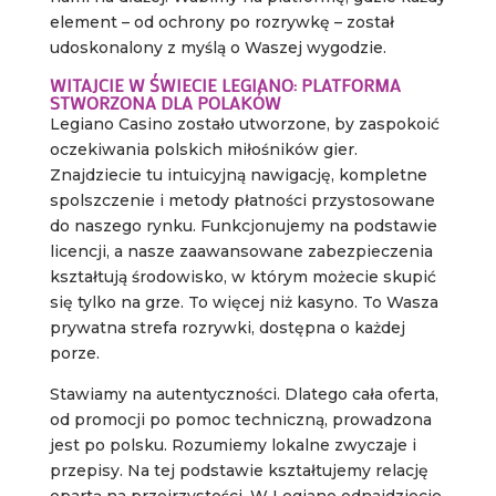
element – od ochrony po rozrywkę – został
udoskonalony z myślą o Waszej wygodzie.
WITAJCIE W ŚWIECIE LEGIANO: PLATFORMA
STWORZONA DLA POLAKÓW
Legiano Casino zostało utworzone, by zaspokoić
oczekiwania polskich miłośników gier.
Znajdziecie tu intuicyjną nawigację, kompletne
spolszczenie i metody płatności przystosowane
do naszego rynku. Funkcjonujemy na podstawie
licencji, a nasze zaawansowane zabezpieczenia
kształtują środowisko, w którym możecie skupić
się tylko na grze. To więcej niż kasyno. To Wasza
prywatna strefa rozrywki, dostępna o każdej
porze.
Stawiamy na autentyczności. Dlatego cała oferta,
od promocji po pomoc techniczną, prowadzona
jest po polsku. Rozumiemy lokalne zwyczaje i
przepisy. Na tej podstawie kształtujemy relację