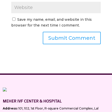
Save my name, email, and website in this
browser for the next time I comment.
MEHER IVF CENTER & HOSPITAL
Address:
101, 102, 1st Floor, R-square Commercial Complex, Lal