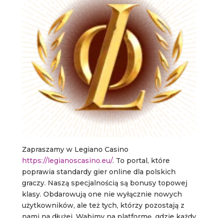
Zapraszamy w Legiano Casino
https://legianoscasino.eu/
. To portal, które
poprawia standardy gier online dla polskich
graczy. Naszą specjalnością są bonusy topowej
klasy. Obdarowują one nie wyłącznie nowych
użytkowników, ale też tych, którzy pozostają z
nami na dłużej. Wabimy na platformę, gdzie każdy