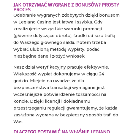
JAK OTRZYMAĆ WYGRANE Z BONUSÓW? PROSTY
PROCES
Odebranie wygranych zdobytych dzięki bonusom
w Legiano Casino jest łatwa i szybka. Gdy
zrealizujecie wszystkie warunki promocji
(głównie dotyczące obrotu), środki od razu trafią
do Waszego głównego salda. Potem trzeba
wybrać ulubioną metodę wypłaty, podać
niezbędne dane i złożyć wniosek.
Nasz dział weryfikacyjny pracuje efektywnie.
Większość wypłat dokonujemy w ciągu 24
godzin. Miejcie na uwadze, że dla
bezpieczeństwa transakcji wymagane jest
wcześniejsze potwierdzenie tożsamości na
koncie. Dzięki licencji i dokładnemu
przestrzeganiu regulacji gwarantujemy, że każda
zasłużona wygrana w bezpieczny sposób trafi do
Was.
DLACZEGO POSTAWIĆ NA WŁAŚNIE LEGIANO