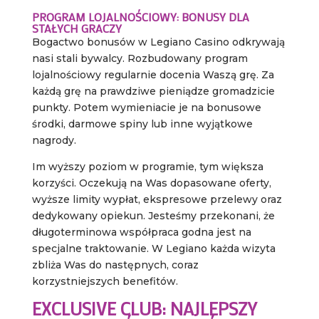
PROGRAM LOJALNOŚCIOWY: BONUSY DLA
STAŁYCH GRACZY
Bogactwo bonusów w Legiano Casino odkrywają
nasi stali bywalcy. Rozbudowany program
lojalnościowy regularnie docenia Waszą grę. Za
każdą grę na prawdziwe pieniądze gromadzicie
punkty. Potem wymieniacie je na bonusowe
środki, darmowe spiny lub inne wyjątkowe
nagrody.
Im wyższy poziom w programie, tym większa
korzyści. Oczekują na Was dopasowane oferty,
wyższe limity wypłat, ekspresowe przelewy oraz
dedykowany opiekun. Jesteśmy przekonani, że
długoterminowa współpraca godna jest na
specjalne traktowanie. W Legiano każda wizyta
zbliża Was do następnych, coraz
korzystniejszych benefitów.
EXCLUSIVE CLUB: NAJLEPSZY