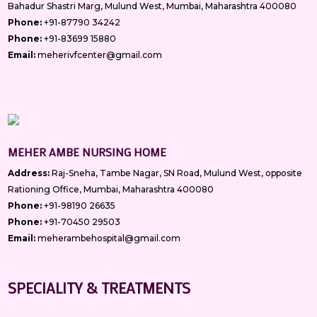
Bahadur Shastri Marg, Mulund West, Mumbai, Maharashtra 400080
Phone:
+91-87790 34242
Phone:
+91-83699 15880
Email:
meherivfcenter@gmail.com
MEHER AMBE NURSING HOME
Address:
Raj-Sneha, Tambe Nagar, SN Road, Mulund West, opposite
Rationing Office, Mumbai, Maharashtra 400080
Phone:
+91-98190 26635
Phone:
+91-70450 29503
Email:
meherambehospital@gmail.com
SPECIALITY & TREATMENTS